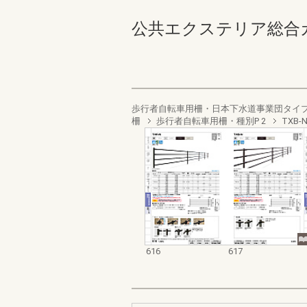
公共エクステリア総合カタログ
歩行者自転車用柵・日本下水道事業団タイ
柵
歩行者自転車用柵・種別P 2
TXB-
616
617