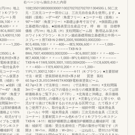
右ページから抽出された内容
（円/m）地上
100□35015803000300011002702702702701130450G.L.50二次
トK-ブラウ
元・三次元コーナー部分には、三次元自在金具を使用します。●
プレート用
傾斜（規格）＝0°〜45°〈角度フリー〉●コーナー柱（規格）＝
4006,100〃〃〃
90°〜180°〈角度フリー〉※基礎は参考寸法です。※側面図は独
08,600〃〃〃
立基礎用の場合。■規格表受注生産品です。呼 称 項 目標準
8C6,8007,500
価格（円/m）地上高（H）支柱間隔ビーム段 数埋込み深さK-
,40010,100
ホワイトK-ブラウン・K-ステン連続基礎用独立基礎用土中用ベー
04200———
スプレート用TXB-N-2-8W5,2005,9008003,0002200———
〃〃〃——1,200—
8C5,4006,100〃〃〃—400——8E5,9006,600〃〃〃——1,000—
8PL7,9008,600〃〃〃————TXB-N-3-
350G.L.4-
8W6,7007,4008003,0003200———8C6,8007,500〃〃〃—400——
材名外径×厚さ
8E7,4008,100〃〃〃——1,000—8PL9,40010,100〃〃〃————
00静電粉体塗装ビ
TXB-N-4-11W8,5009,3001,1003,0004200———11C8,6009,400〃
ナー取付金具中
〃〃—450——11E9,40010,200〃〃〃——1,200—
元コーナーの
11PL11,30012,100〃〃〃————4-11（K-ブラウン）■主要部材
ビーム仮置き
寸法・材質・塗装部材名外径×厚さ材 質塗 装柱
具（傾斜）中
60.5φ×3.2tJISG3444STK400静電粉体塗装ビーム
m）●傾斜（規
42.7φ×2.3t（寸法単位：mm）（寸法単位：mm）※支柱間隔
°〜45°〈角度
3mで一連7スパン以下の場合とm当りの概算重量については部
80°〈角度フ
材価格表をご覧下さい（P.731）。※北海道と沖縄は、表示価格
礎用の場合。
より10％割増しの価格となります。※児童などのよじ登りや、幼
柱間隔3mで一
児がすり抜けて転落するおそれがある区間では、たて桟タイプ
ては部材価格表
をご使用下さい。取付金具コーナー・傾斜中間・端末用金具
価格より10％
（レベル）中間・端末用金具（傾斜）三次元自在金具（三次元
や、幼児がすり
コーナー）主要材質スチール色K-ホワイトK-ブラウンK-ステン
イプをご使用
TXB-N〈4-11〉種別P横断防止柵種別P横断防止柵傾斜可〈規
ラウンK-ステ
格〉傾斜可〈規格〉受注生産特注・門扉の製作が可能です（片
防止柵傾斜可〈規
開き：W=1ｍ、両開き：W=2m）。・はね出し、壁付けが可能
可能です（片
です。詳細はお問合せ下さい。新商品ラインアップＰＯＳＰＮ-