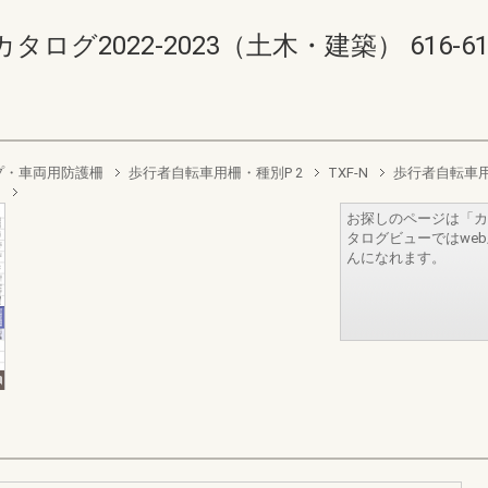
2022-2023（土木・建築） 616-617(6
プ・車両用防護柵
歩行者自転車用柵・種別P 2
TXF-N
歩行者自転車
N
お探しのページは「カ
タログビューではwe
んになれます。