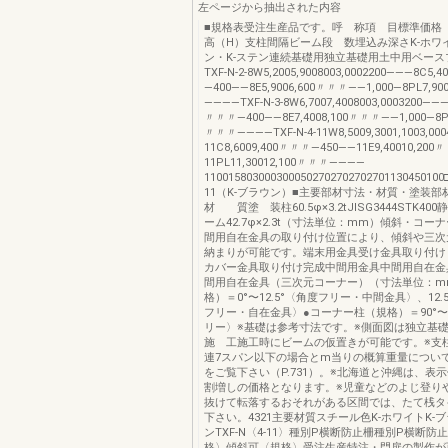
左ページから抽出された内容
■規格表受注生産品です。呼 称項 目標準価格
高（H）支柱間隔ビーム段 数埋込み深さK-ホワイ
ン・K-ステン連続基礎用独立基礎用土中用ベース
TXF-N-2-8W5,2005,9008003,0002200———8C5,
—400——8E5,9006,600〃〃〃——1,000—8PL7,90
————TXF-N-3-8W6,7007,4008003,0003200———
〃〃〃—400——8E7,4008,100〃〃〃——1,000—8PL9
〃〃〃————TXF-N-4-11W8,5009,3001,1003,00
11C8,6009,400〃〃〃—450——11E9,40010,200
11PL11,30012,100〃〃〃————
1100158030003000502702702702701130450100□
11（K-ブラウン）■主要部材寸法・材質・塗装部
材 質塗 装柱60.5φ×3.2tJISG3444STK4
ーム42.7φ×2.3t（寸法単位：mm）傾斜・コー
間用自在金具の取り付け位置により、傾斜や三次
納まりが可能です。端末用金具受け金具取り付け
カバー金具取り付け完成中間用金具中間用自在金
間用自在金具（三次元コーナー）（寸法単位：m
格）＝0°〜12.5°〈角度フリー・中間金具〉、12.5
フリー・自在金具〉●コーナー柱（規格）＝90°〜1
リー〉※基礎は参考寸法です。※側面図は独立基
施 工施工時にビームの仮置きが可能です。※支
連7スパン以下の場合とm当りの概算重量につい
をご覧下さい（P.731）。※北海道と沖縄は、表示
割増しの価格となります。※児童などのよじ登り
抜けて転落するおそれがある区間では、たて桟タ
下さい。4321主要材質スチール色K-ホワイトK-ブ
ンTXF-N〈4-11〉種別P横断防止柵種別P横断
格〉傾斜可〈規格〉受注生産特注・門扉の製作が