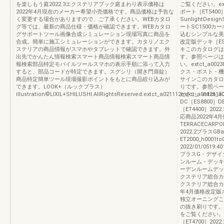
を楽しもう庭2022.3エクステリアブック庭まわり表示価格は
ご覧ください。ext
2022年4月現在のメーカー希望小売価格です。商品価格は予告な
ポート［ET5400
く変更する場合がありますので、ご了承ください。WEBカタロ
SunlightDe
グ等では、最新の商品仕様・価格が確認できます。WEBカタロ
ートSC1500
グサポートツール画像合成シミュレーション現場写真に商品を
込むシンプルな美
合成。簡単に施工シミュレーションができます。カタリノエク
改定版デッキ［ES
ステリアの商品情報がスマホやタブレットで確認できます。外
キこのカタログは
出先でかんたん情報検索スマート商品情報検索スマート商品情
す。参照ページは
報検索部品特定モバイルツールスマホの表示手順に添って入力
い。extct_a00
すると、部品コードが特定できます。スグシリ（開き門扉錠）
クス・ポスト・機
商品特定簡単ツール現場撮影ポイントをもとに商品絞り込みが
サインこのカタロ
できます。LOOK+（ルックプラス）
りです。参照ペー
illustration©LIXIL+SHILUSHI.AllRightsReserved.extct_a021112extct_a0112613
ださい。extct_
DC［ES8800］
［ET4400］2
応商品2022年4
TERRACECARP
2022.2プラスGB
ET2000_h0001
2022/01/051
プラスG・デザイ
ンルーム・デッキ［
ーデンルームデッ
クステリア総合カ
クステリア総合カタロ
年4月価格改定版オ
独立オーニングこ
の抜き刷りです。
をご覧ください。ex
［ET4700］2