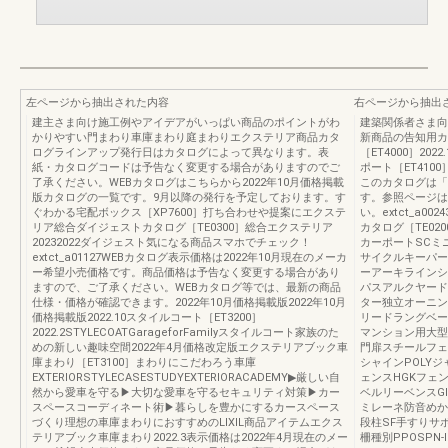
左ページから抽出された内容
右ページから抽出
建主さま向け施工例やアイデアがいっぱい商品のポイントがわ
建築関係者さま向
かりやすい門まわり車庫まわり庭まわりエクステリア商品カタ
新商品の告知用カ
ログラインアップ発行日はカタログによって異なります。表
［ET4000］20
紙・カタログコードは予告なく変更する場合がありますのでご
ポート［ET410
了承ください。WEBカタログはこちらから2022年10月価格掲載
このカタログは「
版カタログの一覧です。9月以降の発行を予定しております。す
す。参照ページは
ぐわかる宅配ボックス［XP7600］打ち合わせや提案にエクステ
い。extct_a0
リア総合ダイジェストカタログ［TE0300］総合エクステリア
カタログ［TE020
20232022ダイジェスト気になる商品スマホでチェック！
カーポートSCミ
extct_a01127WEBカタログ表示価格は2022年10月現在のメーカ
サイクルキーパー
ー希望小売価格です。商品価格は予告なく変更する場合があり
ーアーキラインシ
ますので、ご了承ください。WEBカタログ等では、最新の商品
パスアルクヤード
仕様・価格が確認できます。2022年10月価格掲載版2022年10月
ター独立オーニン
価格掲載版2022.10スタイルコート［ET3200］
リードラングベー
2022.2STYLECOATGarageforFamilyスタイルコート家族のた
マンション用大型
めの新しい趣味空間2022年4月価格改定版エクステリアブック車
門扉スチールフェ
庫まわり［ET3100］まわりにこだわろう車庫
シャインPOLY
EXTERIORSTYLECASESTUDYEXTERIORACADEMY▶厳しい自
ェンスHGKフェ
然から愛車を守る▶大切な愛車を守るセキュリティ対策▶カー
ベルリーベンスG
スペースコーディネート術▶暮らしを豊かにするカースペース
ミレーネ防音めか
づくり理想の車庫まわりにおすすめのLIXIL商品アイテムエクス
段柱SF手すりサ
テリアブック車庫まわり2022.3表示価格は2022年4月現在のメー
柵種別PPOSPN-I