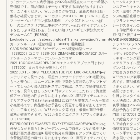
ック̶ガーデンルーム表示価格は2022年4月現在のメーカー希望小
リーンDスクリー
売価格です。商品価格は予告なく変更する場合がありますの
ンスアーキキャス
で、ご了承ください。WEBカタログ等では、最新の商品仕様・
ンス〈京香〉スチ
価格が確認できます。WEBカタログiiEXTERIOR［EZ8700］庭と
ンス転落防止柵カ
ファサードの「ギモン解決&事例」ブック2021ヒントいっぱ
キフランカーポー
い！のエクステリア施工事例アイデアいっぱい!アイデアとヒン
レージスタイルコ
トをたっぷり収録わぁ、知りたい知りたい!ギモン解決集のガー
ート伸縮門扉アル
デンルームGF［ES8500］
扉･引戸･折戸オ
Looksdelicious!It'sabeautifulday!Thanksforwaiting!Yummy!GARDENROOMGF
ーポートSCミニ
ガーデンルームGF暖蘭物語［ES8300］暖蘭物語
テラスSCテラス
GARDENROOM2021.3ガーデンルーム暖蘭物語ジーマ
デンルームジーマ
［ES8200］ココマ［ES8400］ZIMAGARDENROOM2021.3ガー
キデッキDCデッ
デンルームジーマガーデンルームココマ
ッキオーニング彩
2021.1COCOMAGARDENROOMエクステリアブック門まわり
ステリアタイル壁
［ET3000］まわりをわが家らしく門
ダンパネルハンド
2022.3EXTERIORSTYLECASESTUDYEXTERIORACADEMY▶イ
ア総合カタログ20
ンテリアから見つける、理想のファサードデザイン▶宅配便を
WEBカタログ表示
もっと安心に、スムーズに▶照明で気分も雰囲気もアップ▶ゲ
格です。商品価格
ートでしっかり侵入対策▶スマホで確認、スマホで操作離れて
了承ください。W
いても、見守りはしっかり▶門やフェンスにこだわって資産価
確認できます。ス
値アップ理想の門まわりにおすすめのLIXIL商品アイテムエクス
付日よけスタイルシ
テリアブック門まわり表示価格は2022年4月現在のメーカー希望
っと快適に。夏の
小売価格です。商品価格は予告なく変更する場合がありますの
表示価格は202
で、ご了承ください。WEBカタログ等では、最新の商品仕様・
格は予告なく変更
価格が確認できます。WEBカタログエクステリアブック庭まわ
門扉［ET3700
り［ES8100］
リア総合カタログ
EXTERIORSTYLECASESTUDYEXTERIORACADEMY▶家の内と
リア総合カタログ」を
外がつながる暮らし▶ガーデンルームで自然とつながる生活▶
価格改定版フェンス
植栽計画の基礎知識▶照明で気分も雰囲気もアップ▶庭づくり
リーン手すりこの
今昔物語理想の庭づくりにおすすめのLIXIL商品アイテムづくり
抜き刷りです。参