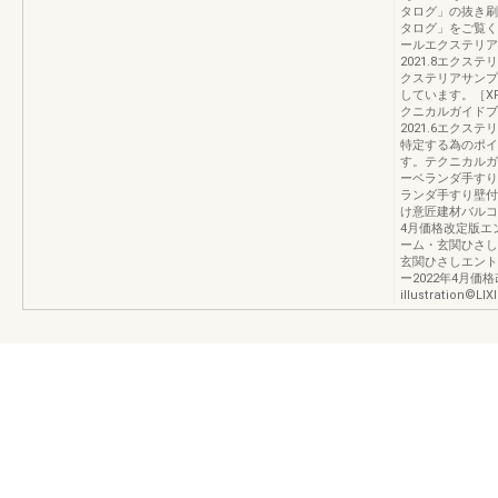
タログ」の抜き刷
タログ」をご覧くだ
ールエクステリアカ
2021.8エクステ
クステリアサンプ
しています。［X
クニカルガイドブ
2021.6エクス
特定する為のポイ
す。テクニカルガ
ーベランダ手すり・
ランダ手すり壁付
け意匠建材バルコ
4月価格改定版エン
ーム・玄関ひさし
玄関ひさしエント
ー2022年4月価
illustration©LI