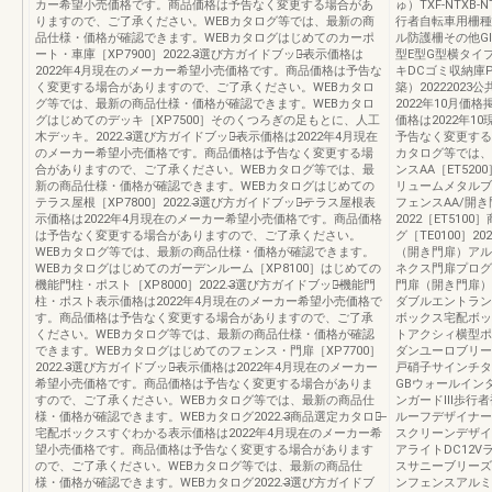
カー希望小売価格です。商品価格は予告なく変更する場合があ
ゅ）TXF-NTXB-
りますので、ご了承ください。WEBカタログ等では、最新の商
行者自転車用柵種別
品仕様・価格が確認できます。WEBカタログはじめてのカーポ
ル防護柵その他G
ート・車庫［XP7900］2022.3̶選び方ガイドブック̶表示価格は
型E型G型横タイ
2022年4月現在のメーカー希望小売価格です。商品価格は予告な
キDCゴミ収納庫
く変更する場合がありますので、ご了承ください。WEBカタロ
築）2022202
グ等では、最新の商品仕様・価格が確認できます。WEBカタロ
2022年10月価
グはじめてのデッキ［XP7500］そのくつろぎの足もとに、人工
価格は2022年
木デッキ。2022.3̶選び方ガイドブック̶表示価格は2022年4月現在
予告なく変更する
のメーカー希望小売価格です。商品価格は予告なく変更する場
カタログ等では、
合がありますので、ご了承ください。WEBカタログ等では、最
ンスAA［ET520
新の商品仕様・価格が確認できます。WEBカタログはじめての
リュームメタルブラ
テラス屋根［XP7800］2022.3̶選び方ガイドブック̶テラス屋根表
フェンスAA/開
示価格は2022年4月現在のメーカー希望小売価格です。商品価格
2022［ET51
は予告なく変更する場合がありますので、ご了承ください。
グ［TE0100］2
WEBカタログ等では、最新の商品仕様・価格が確認できます。
（開き門扉）アル
WEBカタログはじめてのガーデンルーム［XP8100］はじめての
ネクス門扉プログ
機能門柱・ポスト［XP8000］2022.3̶選び方ガイドブック̶機能門
門扉（開き門扉）
柱・ポスト表示価格は2022年4月現在のメーカー希望小売価格で
ダブルエントラン
す。商品価格は予告なく変更する場合がありますので、ご了承
ボックス宅配ボッ
ください。WEBカタログ等では、最新の商品仕様・価格が確認
トアクシィ横型ポ
できます。WEBカタログはじめてのフェンス・門扉［XP7700］
ダンユーロブリー
2022.3̶選び方ガイドブック̶表示価格は2022年4月現在のメーカー
戸硝子サインチタ
希望小売価格です。商品価格は予告なく変更する場合がありま
GBウォールイン
すので、ご了承ください。WEBカタログ等では、最新の商品仕
ンガードⅢ歩行者
様・価格が確認できます。WEBカタログ2022.3̶商品選定カタログ̶
ルーフデザイナー
宅配ボックスすぐわかる表示価格は2022年4月現在のメーカー希
スクリーンデザイ
望小売価格です。商品価格は予告なく変更する場合があります
アライトDC12V
ので、ご了承ください。WEBカタログ等では、最新の商品仕
スサニーブリーズ
様・価格が確認できます。WEBカタログ2022.3̶選び方ガイドブ
ンフェンスアルミ