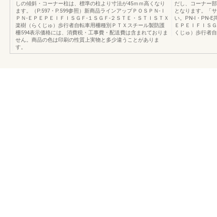
しの傾斜・コーナー柱は、標準の柱より寸法が45ｍｍ高くなり
だし、コーナー部
ます。（P.597・P.599参照）新商品ラインアップＰＯＳＰＮ-Ｉ
となります。「サ
ＰＮ-ＥＰＥＰＥＩＦＩＳＧＦ-１ＳＧＦ-２ＳＴＥ・ＳＴＩＳＴＸ
い。PN-I・PN
楽樹（らくじゅ）歩行者自転車用柵種別ＰＴＸスチール製防護
ＥＰＥＩＦＩＳＧ
柵594表示価格には、消費税・工事費・配送費は含まれておりま
くじゅ）歩行者自
せん。商品の色は印刷の性質上実物と多少違うことがありま
す。