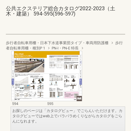
公共エクステリア総合カタログ2022-2023（土
木・建築） 594-595(596-597)
歩行者自転車用柵・日本下水道事業団タイプ・車両用防護柵
歩行
者自転車用柵・種別P 1
PN-I・PN-E 特長
594
595
お探しのページは「カタログビュー」でごらんいただけます。カ
タログビューではweb上でパラパラめくりながらカタログをごら
んになれます。