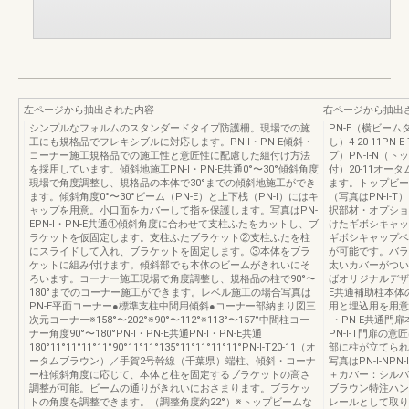
左ページから抽出された内容
右ページから抽出
シンプルなフォルムのスタンダードタイプ防護柵。現場での施
PN-E（横ビーム
工にも規格品でフレキシブルに対応します。PN-I・PN-E傾斜・
し）4-20-11PN
コーナー施工規格品での施工性と意匠性に配慮した組付け方法
プ）PN-I-N（ト
を採用しています。傾斜地施工PN-I・PN-E共通0°〜30°傾斜角度
付）20-11オ
現場で角度調整し、規格品の本体で30°までの傾斜地施工ができ
ます。トップビー
ます。傾斜角度0°〜30°ビーム（PN-E）と上下桟（PN-I）にはキ
（写真はPN-I-T
ャップを用意。小口面をカバーして指を保護します。写真はPN-
択部材・オプショ
EPN-I・PN-E共通①傾斜角度に合わせて支柱ふたをカットし、ブ
けたギボシキャッ
ラケットを仮固定します。支柱ふたブラケット②支柱ふたを柱
ギボシキャップベ
にスライドして入れ、ブラケットを固定します。③本体をブラ
が可能です。バラ
ケットに組み付けます。傾斜部でも本体のビームがきれいにそ
太いカバーがつい
ろいます。コーナー施工現場で角度調整し、規格品の柱で90°〜
ばオリジナルデザイ
180°までのコーナー施工ができます。レベル施工の場合写真は
E共通補助柱本体
PN-E平面コーナー●標準支柱中間用傾斜●コーナー部納まり図三
用と埋込用を用意
次元コーナー※158°〜202°※90°〜112°※113°〜157°中間柱コー
I・PN-E共通
ナー角度90°〜180°PN-I・PN-E共通PN-I・PN-E共通
PN-I-T門扉の意
180°11°11°11°11°90°11°11°135°11°11°11°11°PN-I-T20-11（オ
部に柱が立てられ
ータムブラウン）／手賀2号幹線（千葉県）端柱、傾斜・コーナ
写真はPN-I-NP
ー柱傾斜角度に応じて、本体と柱を固定するブラケットの高さ
＋カバー：シルバ
調整が可能。ビームの通りがきれいにおさまります。ブラケッ
ブラウン特注ハン
トの角度を調整できます。（調整角度約22°）※トップビームな
レールとして取り