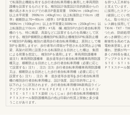
て転落防止機能を有する歩行者自転車用柵を兼用した車両用防
を持つ人工木材を
護柵を設置するものとする。種別設計強度設計目的路面からの
と支えています。ス
柵の高さ本カタログでの表示P垂直荷重 590N/m（60kgf/m）
に採用したステン
以上水平荷重 390N/m（40kgf/m）以上転落防止110cm（標
（破損しにくい性
準）横断防止70〜80cm（標準）SP垂直荷重
ろん、取り付けビ
980N/m（100kgf/m）以上水平荷重2,500N/m（250kgf/m）以
レス鋼を採用してい
上転落防止110cm（標準）※1高 欄…種別SPの歩行者自転車用
TXI-N・TXT
柵のうち、特に橋梁、高架などに設置するものを高欄として区
つため、防錆処理
分する。種別P横断防止柵種別P転落防止柵種別SP転落防止柵
めっき鋼管にポリ
※1種別SP高欄§.種別の適用歩行者自転車用柵は、原則として種
耐食性を高めてあ
別Pを適用しますが、歩行者等の滞留が予想される区間および橋
電粉体塗装します
梁、高架の区間に設置される転落防止を目的とした柵は、集団
優れ、塗膜が均一
による荷重を想定し、種別SPを適用します。車両用防護柵車
多くの特長を備え
道注1）車両用防護柵車 道歩道等歩行者自転車用柵車両用防護
アップＰＯＳＰＮ
柵又は、横断防止を目的とした歩行者自転車用柵（必要に応じ
ＳＴＥ・ＳＴＩＳ
て設置する）注1）、注2）注3）歩行者自転車用柵車両用防護柵
ＰＴＸスチール製
又は、横断防止を目的とした歩行者自転車用柵（必要に応じて
設置する）注1）、注2）車 道歩道等歩道等§.歩行者自転車用
柵の種別歩行者自転車用柵は、設計強度、設計目的等により、
以下のように区別されます。歩行者自転車用柵586新商品ライン
アップＰＯＳＰＮ-ＩＰＮ-ＥＰＥＰＥＩＦＩＳＧＦ-１ＳＧＦ-２
ＳＴＥ・ＳＴＩＳＴＸ楽樹（らくじゅ）歩行者自転車用柵種別
ＰＴＸスチール製防護柵商品の色は印刷の性質上実物と多少違
うことがあります。