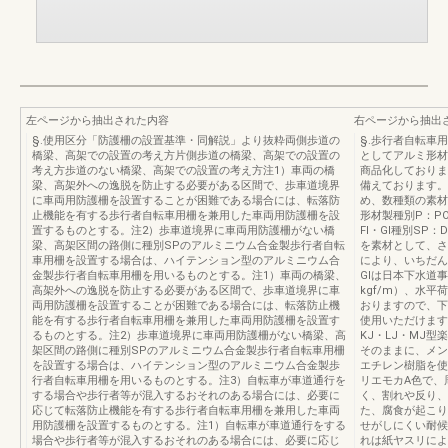
左ページから抽出された内容
右ページから抽出
§.使用区分「防護柵の設置基準・同解説」より抜粋両側歩道の
§.歩行者自転車用
橋梁、高架での設置の考え方片側歩道の橋梁、高架での設置の
としてアルミ形材
考え方歩道のない橋梁、高架での設置の考え方注1）車両の橋
商品化しておりま
梁、高架外への逸脱を防止する必要がある区間で、歩車道境界
備えております。
に車両用防護柵を設置することが困難である場合には、転落防
め、数種類の素材
止機能を有する歩行者自転車用柵を兼用した車両用防護柵を設
形材製種別P：POS・
置するものとする。注2）歩車道境界に車両用防護柵がない橋
FI・GI種別SP：
梁、高架区間の路側に種別SPのアルミニウム合金製歩行者自転
を素材として、さ
車用柵を設置する場合は、ハイテンション型のアルミニウム合
により、いちだん
金製歩行者自転車用柵を用いるものとする。注1）車両の橋梁、
GIは日本下水道
高架外への逸脱を防止する必要がある区間で、歩車道境界に車
kgf/m）、水平
両用防護柵を設置することが困難である場合には、転落防止機
おりますので、下
能を有する歩行者自転車用柵を兼用した車両用防護柵を設置す
使用いただけます
るものとする。注2）歩車道境界に車両用防護柵がない橋梁、高
KJ・LJ・MJ
架区間の路側に種別SPのアルミニウム合金製歩行者自転車用柵
そのままに、メン
を設置する場合は、ハイテンション型のアルミニウム合金製歩
エチレン樹脂を使
行者自転車用柵を用いるものとする。注3）自転車が車道通行を
リエモカA色で、
する場合や歩行者等が混入するおそれのある場合には、必要に
く、割れや反り、
応じて転落防止機能を有する歩行者自転車用柵を兼用した車両
た、腐食が起こり
用防護柵を設置するものとする。注1）自転車が車道通行をする
せがしにくい耐候
場合や歩行者等が混入するおそれのある場合には、必要に応じ
れは紙ヤスリによ