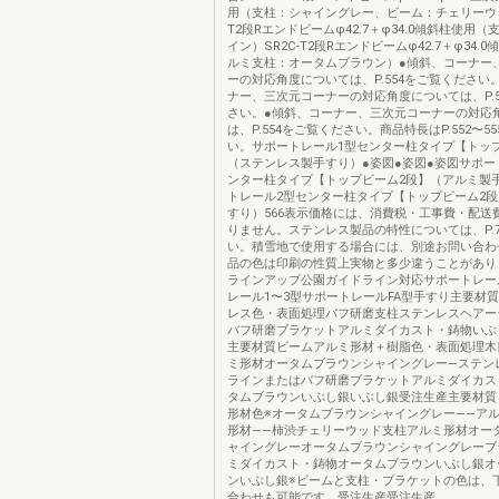
用（支柱：シャイングレー、ビーム：チェリーウッ
T2段Rエンドビームφ42.7＋φ34.0傾斜柱使用
イン）SR2C-T2段Rエンドビームφ42.7＋φ34.
ルミ支柱：オータムブラウン）●傾斜、コーナー
ーの対応角度については、P.554をご覧ください
ナー、三次元コーナーの対応角度については、P.5
さい。●傾斜、コーナー、三次元コーナーの対応
は、P.554をご覧ください。商品特長はP.552〜5
い。サポートレール1型センター柱タイプ【トッ
（ステンレス製手すり）●姿図●姿図●姿図サポー
ンター柱タイプ【トップビーム2段】（アルミ製
トレール2型センター柱タイプ【トップビーム2
すり）566表示価格には、消費税・工事費・配送
りません。ステンレス製品の特性については、P.7
い。積雪地で使用する場合には、別途お問い合わ
品の色は印刷の性質上実物と多少違うことがあり
ラインアップ公園ガイドライン対応サポートレー
レール1〜3型サポートレールFA型手すり主要材
レス色・表面処理バフ研磨支柱ステンレスヘアー
バフ研磨ブラケットアルミダイカスト・鋳物いぶ
主要材質ビームアルミ形材＋樹脂色・表面処理木
ミ形材オータムブラウンシャイングレー―ステン
ラインまたはバフ研磨ブラケットアルミダイカス
タムブラウンいぶし銀いぶし銀受注生産主要材質
形材色※オータムブラウンシャイングレー――ア
形材――柿渋チェリーウッド支柱アルミ形材オー
ャイングレーオータムブラウンシャイングレーブ
ミダイカスト・鋳物オータムブラウンいぶし銀オ
ンいぶし銀※ビームと支柱・ブラケットの色は、
合わせも可能です。受注生産受注生産