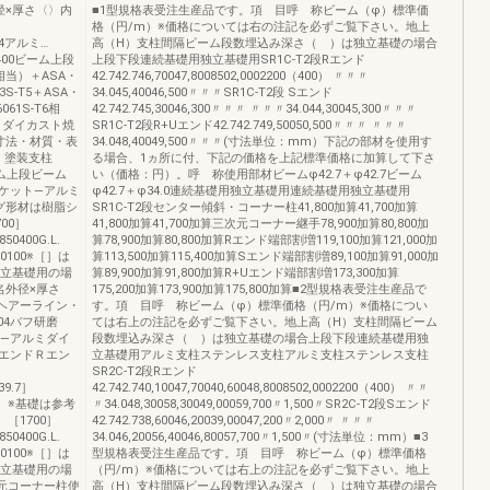
径×厚さ〈〉内
■1型規格表受注生産品です。項 目呼 称ビーム（φ）標準価
格（円/m）※価格については右の注記を必ずご覧下さい。地上
304アルミ…
高（H）支柱間隔ビーム段数埋込み深さ（ ）は独立基礎の場合
400ビーム上段
上段下段連続基礎用独立基礎用SR1C-T2段Rエンド
T6相当）＋ASA・
42.742.746,70047,8008502,0002200（400） 〃〃〃
3S-T5＋ASA・
34.045,40046,500〃〃〃SR1C-T2段 Sエンド
061S-T6相
42.742.745,30046,300〃〃〃 〃〃〃34.044,30045,300〃〃〃
ミダイカスト焼
SR1C-T2段R+Uエンド42.742.749,50050,500〃〃〃 〃〃〃
寸法・材質・表
34.048,40049,500〃〃〃(寸法単位：mm）下記の部材を使用す
・塗装支柱
る場合、1ヵ所に付、下記の価格を上記標準価格に加算して下さ
※ビーム上段ビーム
い（価格：円）。呼 称使用部材ビームφ42.7＋φ42.7ビーム
.0ブラケット—アルミ
φ42.7＋φ34.0連続基礎用独立基礎用連続基礎用独立基礎用
グ形材は樹脂シ
SR1C-T2段センター傾斜・コーナー柱41,800加算41,700加算
00］
41,800加算41,700加算三次元コーナー継手78,900加算80,800加
0400G.L.
算78,900加算80,800加算Rエンド端部割増119,100加算121,000加
400100※［］は
算113,500加算115,400加算Sエンド端部割増89,100加算91,000加
独立基礎用の場
算89,900加算91,800加算R+Uエンド端部割増173,300加算
名外径×厚さ
175,200加算173,900加算175,800加算■2型規格表受注生産品で
04ヘアーライン・
す。項 目呼 称ビーム（φ）標準価格（円/m）※価格につい
304バフ研磨
ては右上の注記を必ずご覧下さい。地上高（H）支柱間隔ビーム
ケット—アルミダイ
段数埋込み深さ（ ）は独立基礎の場合上段下段連続基礎用独
エンドＲエン
立基礎用アルミ支柱ステンレス支柱アルミ支柱ステンレス支柱
SR2C-T2段Rエンド
39.7］
42.742.740,10047,70040,60048,8008502,0002200（400） 〃〃
場合。※基礎は参考
〃34.048,30058,30049,00059,700〃1,500〃SR2C-T2段Sエンド
［1700］
42.742.738,60046,20039,00047,200〃2,000〃 〃〃〃
0400G.L.
34.046,20056,40046,80057,700〃1,500〃(寸法単位：mm）■3
400100※［］は
型規格表受注生産品です。項 目呼 称ビーム（φ）標準価格
独立基礎用の場
（円/m）※価格については右上の注記を必ずご覧下さい。地上
三次元コーナー柱使
高（H）支柱間隔ビーム段数埋込み深さ（ ）は独立基礎の場合