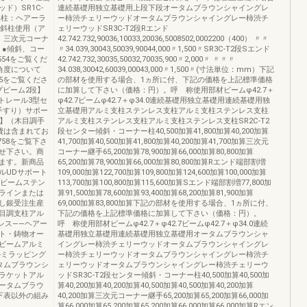
ド）SR1C-
連続基礎用独立基礎用上段下段オータムブラウンシャイングレ
（支柱：ヘアーラ
ー柿渋チェリーウッドオータムブラウンシャイングレー柿渋チ
0傾斜柱使用（ア
ェリーウッドSR3C-T2段Rエンド
、三次元コーナ
42.742.732,90036,10033,20036,5008502,0002200（400） 〃〃
。●傾斜、コー
〃34.039,30043,50039,90044,000〃1,500〃SR3C-T2段Sエンド
54をご覧くだ
42.742.732,30035,50032,70035,900〃2,000〃 〃〃〃
角度について
34.038,30042,60039,00043,000〃1,500〃(寸法単位：mm）下記
55をご覧くださ
の部材を使用する場合、1ヵ所に付、下記の価格を上記標準価格
プビーム2段】
に加算して下さい（価格：円）。呼 称使用部材ビームφ42.7＋
トレール3型セ
φ42.7ビームφ42.7＋φ34.0連続基礎用独立基礎用連続基礎用独
手すり）サポー
立基礎用アルミ支柱ステンレス支柱アルミ支柱ステンレス支柱
段】（木目調手
アルミ支柱ステンレス支柱アルミ支柱ステンレス支柱SR2C-T2
費は含まれてお
段センター傾斜・コーナー柱40,500加算41,800加算40,200加算
58をご覧下さ
41,700加算40,500加算41,800加算40,200加算41,700加算三次元
せ下さい。商
コーナー継手65,200加算78,900加算66,000加算80,800加算
ます。新商品
65,200加算78,900加算66,000加算80,800加算Rエンド端部割増
ルUDサポート
109,000加算122,700加算109,800加算124,600加算100,000加算
質ビームステン
113,700加算100,800加算115,600加算Sエンド端部割増77,800加
ラインまたは
算91,500加算78,600加算93,400加算68,200加算81,900加算
し銀受注生産
69,000加算83,800加算下記の部材を使用する場合、1ヵ所に付、
目調支柱アル
下記の価格を上記標準価格に加算して下さい（価格：円）。
レス――ヘアー
呼 称使用部材ビームφ42.7＋φ42.7ビームφ42.7＋φ34.0連続
ト・鋳物オー
基礎用独立基礎用連続基礎用独立基礎用オータムブラウンシャ
ビームアルミ
イングレー柿渋チェリーウッドオータムブラウンシャイングレ
ルミラッピング
ー柿渋チェリーウッドオータムブラウンシャイングレー柿渋チ
タムブラウンシ
ェリーウッドオータムブラウンシャイングレー柿渋チェリーウ
ラケットアル
ッドSR3C-T2段センター傾斜・コーナー柱40,500加算40,500加
ータムブラウ
算40,200加算40,200加算40,500加算40,500加算40,200加算
下表以外の組み
40,200加算三次元コーナー継手65,200加算65,200加算66,000加
算66,000加算65,200加算65,200加算66,000加算66,000加算Rエン