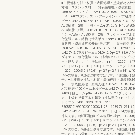
■主要部材寸法・材質・表面処理・塗装部材名外
寸法：ステンレス材 質表面処理・塗装支柱
φ60.5×t3.2〈t3.0〉JISH4100A6063S-T5/SUS
JISH8602ステンレス…ヘアーライン・バフ研磨♯
ビームφ42.7THS87S-T6（JISH4100A6061S-
ABS樹脂（2層）下段ビームφ34.0JISH4100A606
ABS樹脂（2層）φ42.7THS87S-T6（JISH4100A6
当）＋ASA・ABS樹脂（2層）ブラケット—アル
付塗装アルミ鋳物（寸法単位：mm）■主要部材
面処理・塗装部材名外径×厚さ材 質表面処理
φ60.5×t3.2JISH4100A6063S-T5JISH8602
φ42.7×t2.0下段ビームφ34.0×t2.5φ42.7×t2
ダイカスト焼付塗装アルミ鋳物※アルミラッピン
ート貼りです。（寸法単位：mm）（2200）［17
231［239.7］2000［1500］ＲエンドＳエンド65085
（200）20063.9［72.6］φ42.7φ42.7［φ34］□
φ34の場合。※基礎は参考寸法です。※側面図は
合。■主要部材寸法・材質・表面処理・塗装部材
材 質表面処理・塗装支柱φ60.5×t3.0SUS3
バフ研磨♯400ビーム上段ビームφ42.7×t2.0SUS
♯400下段ビームφ34.0×t2.0φ42.7×t2.0ブラ
カスト焼付塗装アルミ鋳物（寸法単位：mm）Ｕ
ドＳエンド40030020063.9［72.6］
65085021992002002000G.L.231［239.7］231［2
φ42.7φ42.7［φ34］□400100※［］はφ34の
寸法です。※側面図は独立基礎用の場合。（2200）
231［239.7］2000［1500］ＲエンドＳエンド65085
（200）20063.9［72.6］φ42.7φ42.7［φ34］□
φ34の場合。※基礎は参考寸法です。※側面図は
合。SR3C-T2段Rエンドビームφ42.7+φ34.0