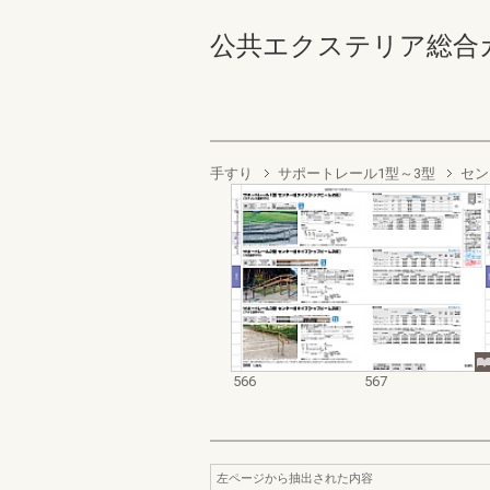
公共エクステリア総合カタログ
手すり
サポートレール1型～3型
セン
566
567
左ページから抽出された内容