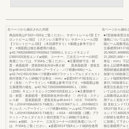
左ページから抽出された内容
右ページから抽出
商品特長はP.552〜555をご覧ください。サポートレール1型【フ
■1型規格表受注
ロントビーム1段】（ステンレス製手すり）サポートレール2型
価格については右
【フロントビーム1段】（木目調手すり）※基礎は参考寸法で
隔ビーム段数埋込
す。※側面図は独立基礎用の場合。
立基礎用SR1-F1
φ42.7400200800219920062.72000G.L.ＳエンドＲエンド
20,90021,4008
□3001025支柱エンド●傾斜、コーナー、三次元コーナーの対応
21,20021,600
角度については、P.554をご覧ください。■主要部材寸法・材
単位：mm）下記
質・表面処理・塗装部材名外径×厚さ材 質表面処理・塗装支
格を上記標準価
柱φ48.6×t2.0SUS304ヘアーライン・バフ研磨♯400ビーム
用部材連続基礎用独
φ42.7×t2.0SUS304バフ研磨♯400ブラケット—アルミダイカスト
加算13,100加算
焼付塗装アルミ鋳物(寸法単位：mm）●姿図SR1-F1段支柱エン
エンド端部割増45,
ド（支柱：ヘアーライン）※基礎は参考寸法です。※側面図は独
算51,100加算S
立基礎用の場合。φ42.762.72002000800400G.L.（200）
表受注生産品です
（2200）ＲエンドＳエンド□3001025支柱エンド■主要部材寸
いては右上の注記
法・材質・表面処理・塗装部材名外径×厚さ〈〉内寸法：ステン
ム段数埋込み深さ
レス材 質表面処理・塗装支柱φ48.6×t3.1〈t2.0〉THS87S-
用アルミ支柱ステ
T6（JISH4100A6061S-T6相当）/SUS304アルミ…JISH8602ス
段 支柱エンド17,600
テンレス…ヘアーライン・バフ研磨♯400ビームφ42.7THS87S-
SR2-F1段 Rエンド1
T6（JISH4100A6061S-T6相当）＋ASA・ABS樹脂（2層）ブラ
エンド17,40020
ケット—アルミダイカスト焼付塗装アルミ鋳物(寸法単位：
の部材を使用する
mm）●傾斜、コーナー、三次元コーナーの対応角度について
に加算して下さ
は、P.554をご覧ください。●姿図SR2-F1段Rエンド傾斜柱使用
独立基礎用アルミ