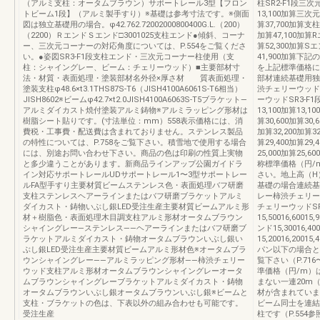
（アルミ支柱：オータムブラウン）サポートレール3型【フロン
柱SR2-F1段三次元
トビーム1段】（アルミ製手すり）※基礎は参考寸法です。※側面
13,100加算三次元
図は独立基礎用の場合。φ42.762.72002000800400G.L.（200）
算37,700加算支柱
（2200）ＲエンドＳエンド□3001025支柱エンド●傾斜、コーナ
加算47,100加算R
ー、三次元コーナーの対応角度については、P.554をご覧くださ
算52,300加算Sエ
い。●姿図SR3-F1段支柱エンド・三次元コーナー柱使用（支
41,900加算
柱：シャイングレー、ビーム：チェリーウッド）■主要部材寸
を上記標準価格
法・材質・表面処理・塗装部材名外径×厚さ材 質表面処理・
部材連続基礎用独
塗装支柱φ48.6×t3.1THS87S-T6（JISH4100A6061S-T6相当）
渋チェリーウッド
JISH8602※ビームφ42.7×t2.0JISH4100A6063S-T5ブラケット—
ーウッドSR3-F1
アルミダイカスト焼付塗装アルミ鋳物※アルミラッピング形材は
13,100加算13,
樹脂シート貼りです。(寸法単位：mm）558表示価格には、消
算30,600加算30
費税・工事費・配送費は含まれておりません。ステンレス製品
加算32,200加算3
の特性については、P.758をご覧下さい。積雪地で使用する場合
算29,400加算29
には、別途お問い合わせ下さい。商品の色は印刷の性質上実物
25,000加算2
と多少違うことがあります。新商品ラインアップ公園ガイドラ
称標準価格（円/
イン対応サポートレールUDサポートレール1〜3型サポートレー
さい。地上高（H
ルFA型手すり主要材質ビームステンレス色・表面処理バフ研磨
基礎の場合連続基
支柱ステンレスヘアーラインまたはバフ研磨ブラケットアルミ
レー柿渋チェリー
ダイカスト・鋳物いぶし銀LED受注生産主要材質ビームアルミ形
チェリーウッドSR
材＋樹脂色・表面処理木目調支柱アルミ形材オータムブラウン
15,50016,60015
シャイングレー―ステンレス――ヘアーラインまたはバフ研磨ブ
ンド15,30016,4
ラケットアルミダイカスト・鋳物オータムブラウンいぶし銀い
15,20016,20
ぶし銀LED受注生産主要材質ビームアルミ形材色※オータムブラ
パン以下の場合と
ウンシャイングレー――アルミラッピング形材――柿渋チェリー
覧下さい（P.71
ウッド支柱アルミ形材オータムブラウンシャイングレーオータ
準価格（円/m）
ムブラウンシャイングレーブラケットアルミダイカスト・鋳物
まない一連20m
オータムブラウンいぶし銀オータムブラウンいぶし銀※ビームと
材が含まれていま
支柱・ブラケットの色は、下表以外の組み合わせも可能です。
ビーム同士を連結
受注生産
柱です（P.55