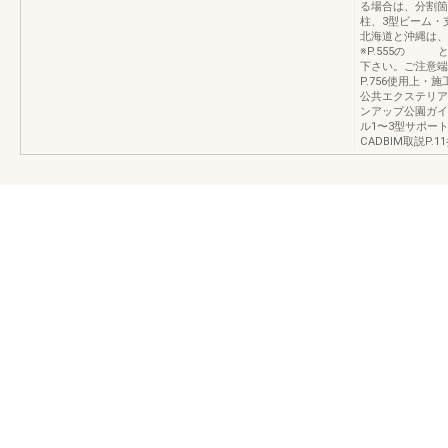
る場合は、分割箇
柱、3型ビーム・
北海道と沖縄は、
※P.555の 
下さい。ご注意端
P.756使用上・施
公共エクステリア編（
ンアップ公園ガイ
ル1〜3型サポー
CADBIM取説P.1