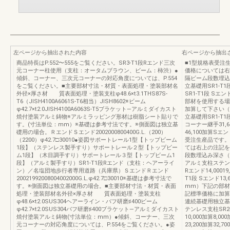
左ページから抽出された内容
右ページから抽出
商品特長はP.552〜555をご覧ください。SR3-T1段Rエンド三次
■1型規格表受注
元コーナー柱使用（支柱：オータムブラウン、ビーム：柿渋）●
価格については右
傾斜、コーナー、三次元コーナーの対応角度については、P.554
隔ビーム段数埋込
をご覧ください。■主要部材寸法・材質・表面処理・塗装部材名
立基礎用SR1-T1段 
外径×厚さ材 質表面処理・塗装支柱φ48.6×t3.1THS87S-
SR1-T1段 Sエ
T6（JISH4100A6061S-T6相当）JISH8602※ビーム
部材を使用する場
φ42.7×t2.0JISH4100A6063S-T5ブラケット—アルミダイカスト
加算して下さい
焼付塗装アルミ鋳物※アルミラッピング形材は樹脂シート貼りで
立基礎用SR1-T1
す。(寸法単位：mm）※基礎は参考寸法です。※側面図は独立基
コーナー継手31,6
礎用の場合。ＲエンドＳエンド2002000800400G.L.（200）
46,100加算Sエ
（2200）φ42.7□30010●姿図サポートレール1型【トップビーム
受注生産品です。
1段】（ステンレス製手すり）サポートレール２型【トップビー
ては右上の注記を
ム1段】（木目調手すり）サポートレール３型【トップビーム1
段数埋込み深さ（
段】（アルミ製手すり）SR1-T1段Rエンド（支柱：ヘアーライ
アルミ支柱ステン
ン）／名塩団地歩行者専用道路（兵庫県）ＳエンドＲエンド
Rエンド14,00019,0
20021992008004002000G.L.φ42.7□30010※基礎は参考寸法で
T1段 Sエンド13,6
す。※側面図は独立基礎用の場合。■主要部材寸法・材質・表面
mm）下記の部材
処理・塗装部材名外径×厚さ材 質表面処理・塗装支柱
記標準価格に加
φ48.6×t2.0SUS304ヘアーライン・バフ研磨♯400ビーム
連続基礎用独立基
φ42.7×t2.0SUS304バフ研磨♯400ブラケット—アルミダイカスト
テンレス支柱SR2-
焼付塗装アルミ鋳物(寸法単位：mm）●傾斜、コーナー、三次
10,000加算8,0
元コーナーの対応角度については、P.554をご覧ください。●姿
23,200加算32,