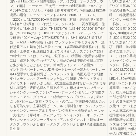
図SR2-T1段Rエンド傾斜柱使用（アルミ支柱：オータムブラウ
37,800加算47,
ン）●傾斜、コーナー、三次元コーナーの対応角度については、
27,400加算3
P.554をご覧ください。※基礎は参考寸法です。※側面図は独立基
下記の価格を上記
礎用の場合。ＲエンドＳエンド2002000800400G.L.（200）
呼 称使用部材
（2200）φ42.7□30010■主要部材寸法・材質・表面処理・塗装
イングレー柿渋チ
部材名外径×厚さ〈〉内寸法：ステンレス材 質表面処理・塗
ー柿渋チェリーウッ
装支柱φ48.6×t3.1〈t2.0〉THS87S-T6（JISH4100A6061S-T6相
10,100加算10,
当）/SUS304アルミ…JISH8602ステンレス…ヘアーライン・バ
算22,700加算23
フ研磨♯400ビームφ42.7THS87S-T6（JISH4100A6061S-T6相
21,500加算22,
当）＋ASA・ABS樹脂（2層）ブラケット—アルミダイカスト焼
17,700加算17
付塗装アルミ鋳物(寸法単位：mm）●姿図556表示価格には、消
項 目呼 称標準
費税・工事費・配送費は含まれておりません。ステンレス製品
必ずご覧下さい。
の特性については、P.758をご覧下さい。積雪地で使用する場合
（ ）は独立基礎
には、別途お問い合わせ下さい。商品の色は印刷の性質上実物
ンシャイングレー
と多少違うことがあります。新商品ラインアップ公園ガイドラ
ングレー柿渋チェリ
イン対応サポートレールUDサポートレール1〜3型サポートレー
11,60012,70012
ルFA型手すり主要材質ビームステンレス色・表面処理バフ研磨
ンド11,40012,
支柱ステンレスヘアーラインまたはバフ研磨ブラケットアルミ
LED柱LEDが夜
ダイカスト・鋳物いぶし銀LED受注生産主要材質ビームアルミ形
納まりRエンドS
材＋樹脂色・表面処理木目調支柱アルミ形材オータムブラウン
算重量については部
シャイングレー―ステンレス――ヘアーラインまたはバフ研磨ブ
た、端尺等は加算
ラケットアルミダイカスト・鋳物オータムブラウンいぶし銀い
ー部と端部コーナ
ぶし銀※ビームと支柱・ブラケットの色は、下表以外の組み合わ
ン）の参考価格で
せも可能です。主要材質ビームアルミ形材色※オータムブラウン
次元コーナー柱は
シャイングレー――アルミラッピング形材――柿渋チェリーウッ
レベル施工の平面
ド支柱アルミ形材オータムブラウンシャイングレーオータムブ
標準価格を分割し
ラウンシャイングレーブラケットアルミダイカスト・鋳物オー
端部割増を加算し
タムブラウンいぶし銀オータムブラウンいぶし銀LED受注生産受
ンズ色については
注生産
り5％割増しの価格
手入れ方法につい