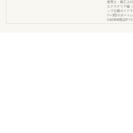
使用上・施工上のご
エクステリア編（別冊
ップ公園ガイドラ
1〜3型サポート
CADBIM取説P.1