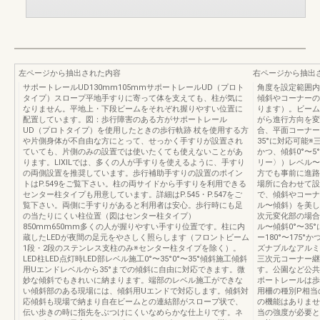
左ページから抽出された内容
右ページから抽出
サポートレールUD130mm105mmサポートレールUD（プロト
角度を設定範囲内
タイプ）スロープ平地手すりに寄って体を支えても、柱が気に
傾斜やコーナーの
なりません。平地上・下段ビームをそれぞれ握りやすい位置に
ります）。ビーム
配置しています。図：歩行障害のある方がサポートレール
がら進行方向を変
UD（プロトタイプ）を使用したときの歩行軌跡 杖を使用する方
合、平面コーナー9
や片側身体が不自由な方にとって、せっかく手すりが設置され
35°に対応可能※
ていても、片側のみの設置では使いたくても使えないことがあ
かつ、傾斜0°〜5
ります。LIXILでは、多くの人が手すりを使えるように、手すり
リー〉）レベル〜
の両側設置を推奨しています。歩行補助手すりの設置のポイン
方でも事前に進路
トはP.549をご覧下さい。柱の両サイドから手すりを利用できる
場所に合わせて設
センター柱タイプも用意しています。詳細はP.545・P.547をご
で、傾斜やコーナ
覧下さい。両側に手すりがあると利用者は安心。歩行時にも足
ル〜傾斜）を美し
の当たりにくい柱位置（図はセンター柱タイプ）
次元変化部の場合
850mm650mm多くの人が握りやすい手すり位置です。柱に内
ル〜傾斜0°〜3
蔵したLEDが夜間の足元をやさしく照らします（フロントビーム
ー180°〜175
1段・2段のステンレス支柱のみ※センター柱タイプを除く）。
ズナブルなアルミ
LED柱LED点灯時LED部レベル施工0°〜35°0°〜35°傾斜施工傾斜
三次元コーナー継
用Uエンドレベルから35°までの傾斜に自由に対応できます。微
す。公園など公共
妙な傾斜でもきれいに納まります。端部のレベル施工ができな
ポートレールは歩
い傾斜部のある現場には、傾斜用Uエンドで対応します。傾斜対
用柵の種別P相当
応傾斜も現場で納まり自在ビームとの連結部がスロープ状で、
の機能はありませ
伝い歩きの時に指先をぶつけにくいなめらかな仕上りです。ネ
当の強度が必要と