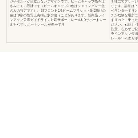
ジやボルトが目立たないデザインです。ビームキャップ指をは
ミ柱にてフリージ
さみにくい設計です（ビームキャップの色はシャイングレー色
ります。詳細はP
のみの設定です）。65フロント2段ビームブラケット542商品の
ベランダ手すりと
色は印刷の性質上実物と多少違うことがあります。新商品ライ
外が危険な場所に
ンアップ公園ガイドライン対応サポートレールUDサポートレー
すりの上に乗った
ル1〜3型サポートレールFA型手すり
ださい。●設計・
注意」を必ずご覧
ラインアップ公園
レール1〜3型サ