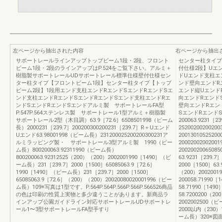
左ページから抽出された内容
右ページから抽出
サポートレールラインアップトップビーム1段・2段、フロント
センター柱タイプ
ビーム1段・2段のラインアップはP.524をご覧下さい。アルミ＋
付仕様2段】Uエ
樹脂製サポートレールUDサポートレール標準仕様壁付仕様セン
ドUエンド支柱エ
ター柱タイプ【フロントビーム1段】センター柱タイプ【トップ
ンド壁向エンドR
ビーム2段】1段用エンド支柱エンドRエンドSエンドRエンドSエ
エンド縦Uエンド
ンド支柱エンドRエンドSエンドRエンドSエンド支柱エンドRエ
向エンドRエンド
ンドSエンドRエンドSエンドアルミ製 サポートレールFA型
壁向エンドRエン
P.547P.564ステンレス製 サポートレール1型アルミ＋樹脂製
SエンドRエンドS
サポートレール2型（木目調）63.9［72.6］6508501998（ビーム
200063.9231［2
長）2000231［239.7］200200300200231［239.7］R＋Uエンド
252002002002
Uエンド63.98001998（ビーム長）231200025200200300231ア
20013010525
ルミラッピング製・ サポートレール3型アルミ製 1990（ビー
2000200200200
ム長）800200063.92311990（ビーム長）
200200200650
800200063.92312525（200）（200）2002001990［1490］（ビ
63.9231［239.
ーム長）231［239.7］2000［1500］65085063.9［72.6］
2000［1500］63.
1990［1490］（ビーム長）231［239.7］2000［1500］
（200）200200
65085063.9［72.6］（200）（200）20020080020001996（ビー
200058.71990
ム長）109※写真は1型です。P.564P.564P.566P.566P.566526商品
58.71990［149
の色は印刷の性質上実物と多少違うことがあります。新商品ラ
58.7200200（2
インアップ公園ガイドライン対応サポートレールUDサポートレ
2002002500（
ール1〜3型サポートレールFA型手すり
2000以内（230）1
ーム長）320※図