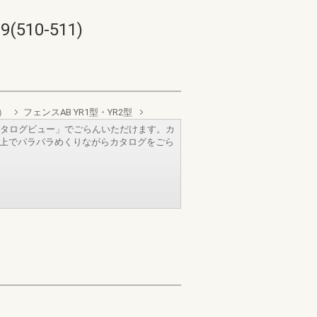
10-511)
）
フェンスAB YR1型・YR2型
タログビュー」でごらんいただけます。カ
b上でパラパラめくりながらカタログをごら