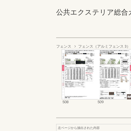
公共エクステリア総合カタログ
フェンス
フェンス（アルミフェンス 3）
508
509
左ページから抽出された内容