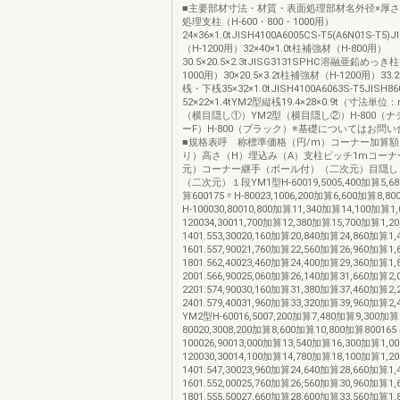
■主要部材寸法・材質・表面処理部材名外径×厚
処理支柱（H-600・800・1000用）
24×36×1.0tJISH4100A6005CS-T5(A6N01S-T5)
（H-1200用）32×40×1.0t柱補強材（H-800用）
30.5×20.5×2.3tJISG3131SPHC溶融亜鉛めっ
1000用）30×20.5×3.2t柱補強材（H-1200用）33.2×
桟・下桟35×32×1.0tJISH4100A6063S-T5JISH
52×22×1.4tYM2型縦桟19.4×28×0.9t（寸法単
（横目隠し①）YM2型（横目隠し②）H-800（
ーF）H-800（ブラック）※基礎についてはお問
■規格表呼 称標準価格（円/m）コーナー加算額
り）高さ（H）埋込み（A）支柱ピッチ1mコーナ
元）コーナー継手（ポール付）（二次元）目隠し
（二次元）１段YM1型H-60019,5005,400加算5,68
算600175〃H-80023,1006,200加算6,600加算8,8
H-100030,80010,800加算11,340加算14,100加算1,
120034,30011,700加算12,380加算15,700加算1,
1401.553,30020,160加算20,840加算24,860加算1,
1601.557,90021,760加算22,560加算26,960加算1,
1801.562,40023,460加算24,400加算29,360加算1,
2001.566,90025,060加算26,140加算31,660加算2,
2201.574,90030,160加算31,380加算37,460加算2,
2401.579,40031,960加算33,320加算39,960加算2,
YM2型H-60016,5007,200加算7,480加算9,300加算
80020,3008,200加算8,600加算10,800加算800165
100026,90013,000加算13,540加算16,300加算1,0
120030,30014,100加算14,780加算18,100加算1,
1401.547,30023,960加算24,640加算28,660加算1,
1601.552,00025,760加算26,560加算30,960加算1,
1801.555,50027,660加算28,600加算33,560加算1,