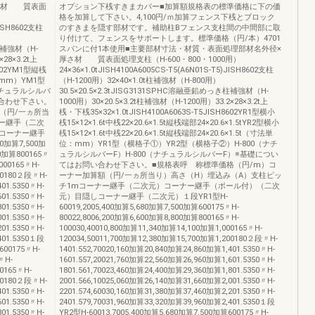
さ材 質表面
オプション下桟すきまカバー■加算額規格表の標準価格に下の価
格を加算して下さい。4,100円/ｍ加算フェンス下桟とブロック
JISH8602支柱
のすきまを隠す部材です。補助柱Bフェンス支柱間の中間部に取
り付けて、フェンスをサポートします。標準価格（円/本）4701
き柱補強材（H-
スパンに付1本使用■主要部材寸法・材質・表面処理部材名外径×
28×3.2t上
厚さ材 質表面処理支柱（H-600・800・1000用）
8602YM1型縦桟
24×36×1.0tJISH4100A6005CS-T5(A6N01S-T5)JISH8602支柱
位：mm）YM1型
（H-1200用）32×40×1.0t柱補強材（H-800用）
ナチュラルシルバ
30.5×20.5×2.3tJISG3131SPHC溶融亜鉛めっき柱補強材（H-
い合わせ下さい。
1000用）30×20.5×3.2t柱補強材（H-1200用）33.2×28×3.2t上
（円/一ヵ所当
桟・下桟35×32×1.0tJISH4100A6063S-T5JISH8602YR1型横小
ー継手（二次
桟15×12×1.6t中桟22×20.6×1.5t縦桟端部24×20.6×1.5tYR2型横小
コーナー継手
桟15×12×1.6t中桟22×20.6×1.5t縦桟端部24×20.6×1.5t（寸法単
0加算7,500加
位：mm）YR1型（横格子①）YR2型（横格子②）H-800（ナチ
00加算800165〃
ュラルシルバーF）H-800（ナチュラルシルバーF）※基礎につい
000165〃H-
てはお問い合わせ下さい。■規格表呼 称標準価格（円/m）コ
200180２段〃H-
ーナー加算額（円/一ヵ所当り）高さ（H）埋込み（A）支柱ピッ
401.5350〃H-
チ1mコーナー継手（二次元）コーナー継手（ポール付）（二次
601.5350〃H-
元）目隠しコーナー継手（二次元）１段YR1型H-
801.5350〃H-
60019,2005,400加算5,680加算7,500加算600175〃H-
001.5350〃H-
80022,8006,200加算6,600加算8,800加算800165〃H-
201.5350〃H-
100030,40010,800加算11,340加算14,100加算1,000165〃H-
401.5350１段
120034,50011,700加算12,380加算15,700加算1,200180２段〃H-
600175〃H-
1401.552,70020,160加算20,840加算24,860加算1,401.5350〃H-
〃H-
1601.557,20021,760加算22,560加算26,960加算1,601.5350〃H-
00165〃H-
1801.561,70023,460加算24,400加算29,360加算1,801.5350〃H-
200180２段〃H-
2001.566,10025,060加算26,140加算31,660加算2,001.5350〃H-
401.5350〃H-
2201.574,60030,160加算31,380加算37,460加算2,201.5350〃H-
601.5350〃H-
2401.579,70031,960加算33,320加算39,960加算2,401.5350１段
801.5350〃H-
YR2型H-60013,7005,400加算5,680加算7,500加算600175〃H-