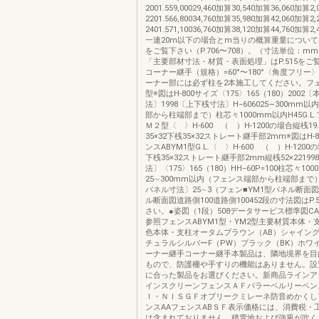
2001.559,00029,460加算30,540加算36,060加算2,
2201.566,80034,760加算35,980加算42,060加算2,
2401.571,10036,760加算38,120加算44,760加算2,
一連20m以下の場合とm当りの概算重量につい
をご覧下さい（P.706〜708）。（寸法単位：mm
「主要部材寸法・材質・表面処理」はP.515をご
コーナー継手（規格）=60°〜180°〈角度フリー
ーナー部には必ず柱を2本施工してください。フェ
型※図はH-800サイズ〈175〉165（180）2002
法〕1998〔上下桟寸法〕H−606025∼300mm
部から柱端部まで）柱芯々1000mm以内H45G.L
Ｍ２型〈 〉H-600 （ ）H-1200の場合縦桟19.
35×32下桟35×32ストレート継手部2mm※図はH-
ンスABYM1型G.L.〈 〉H-600 （ ）H-1200
下桟35×32ストレート継手部2mm縦桟52×2219
法〕〈175〉165（180）HH−60P=100柱芯々10
25∼300mm以内（フェンス端部から柱端部まで）6
パネル寸法〕25∼3（フェン■YM1型パネル断面図
ル断面図道路側100道路側100452段の寸法図はP.
さい。●姿図（1段）508データサービス標準図CADB
参照フェンスABYM1型・YM2型主要材質本体・
色本体・支柱オータムブラウン（AB）シャイング
チュラルシルバーF（PW）ブラック（BK）ホワ
ーナー継手コーナー継手本製品は、隣地境界を目
もので、防護柵や手すりの機能はありません。設
に合った製品をお選びください。新商品ラインア
インスクリーンフェンスＡＦパラーベルリーベン
Ｉ・ＮＩＳＧＦオブリークミレーネ防音めかくし
ンスAAフェンスABＳＦ表示価格には、消費税・
は含まれておりません。積雪地および強風が吹く