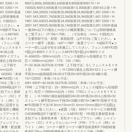
001.5350〃H-
80015,8006,200加算6,600加算8,800加算800175〃H-
201.5350〃H-
100020,40010,000加算10,540加算13,300加算1,000165２段〃H-
401.5350※直線
1401.540,20020,160加算20,840加算24,860加算1,201.5350〃H-
ては部材価格表
1601.543,30021,760加算22,560加算26,960加算1,601.5350〃H-
）※2段柱の
1801.545,60023,460加算24,400加算29,360加算1,801.5350〃H-
覧ください。●
2001.547,90025,060加算26,140加算31,660加算2,001.5350※直線
〉※傾斜不可●コ
一連20m以下の場合とm当りの概算重量については部材価格表
ンスABYM2
をご覧下さい（P.706〜708）。（寸法単位：mm）※2段柱の
〔本体パネル寸
「主要部材寸法・材質・表面処理」はP.515をご覧ください。●
以内（フェンス端
コーナー継手（規格）=60°〜180°〈角度フリー〉※傾斜不可●コ
.フェンスＡＢＹ
ーナー部には必ず柱を2本施工してください。フェンスABYR2型
4×28上桟
※図はH-800サイズフェンスABYR1型※図はH-800サイズ
800サイズフェ
H−606025∼300mm以内（フェンス端部から柱端部まで）柱
の場合上桟35×32
芯々1000mm以内H〈175〉165（180）
98〔上下桟寸
P=33.3636.5637636.51998〔上下桟寸法〕G.L.フェンスＡＢＹＲ
00mm以内
１型〈 〉H-600 （ ）H-1200の場合上桟35×32ストレート継
02002〔本体
手部2mm縦桟端部24×20.6下桟35×32中桟22×20.6横小桟
■YM2型パネ
15×122002〔本体パネル寸法〕
516をご覧くだ
60H−60HP=66.6636.5637636.52002〔本体パネル寸法〕
IM取説P.11
1998〔上下桟寸法〕25∼300mm以内（フェンス端部から柱端部
支柱アルミ形材
まで）柱芯々1000mm以内（165）175G.L.フェンスＡＢＹＲ２
レー（SC）ナ
型（ ）H-1000の場合縦桟端部24×20.6中桟22×20.6上桟35×32
イト（JW）コ
ストレート継手部2mm下桟35×32横小桟15×12■YR1型格子寸法
的に設置する
■YR2型格子寸法18.3mm15mm51.6mm15mm2段の寸法図は
置場所と機能
P.516をご覧ください。●姿図（1段）509データサービス標準図
ップアーキラ
CADBIM取説P.11参照フェンスABYR1型・YR2型主要材質本体・
スフェンスＧ
支柱アルミ形材色本体・支柱オータムブラウン（AB）シャイン
フェンスフェ
グレー（SC）ナチュラルシルバーF（PW）ブラック（BK）ホ
工事費・配送費
ワイト（JW）コーナー継手コーナー継手技術資料P.756部材価
おそれのある
格表P.706〜708規格価格表公共エクステリア編（別冊）