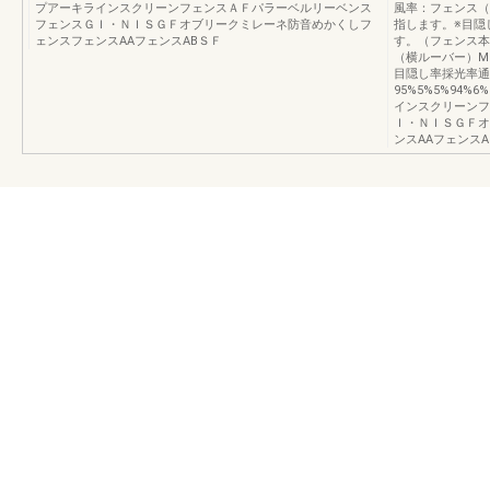
プアーキラインスクリーンフェンスＡＦパラーベルリーベンス
風率：フェンス（
フェンスＧＩ・ＮＩＳＧＦオブリークミレーネ防音めかくしフ
指します。※目隠
ェンスフェンスAAフェンスABＳＦ
す。（フェンス本
（横ルーバー）M
目隠し率採光率通
95%5%5%94%
インスクリーンフ
Ｉ・ＮＩＳＧＦオ
ンスAAフェンスA