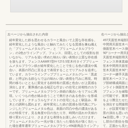
左ページから抽出された内容
右ページから抽出
経年変化した鉄を思わせるカラーと風合いで上質な存在感を。
497天面笠木端
経年変化したような風合いと触れてみたくなる質感を兼ね備え
中間用天面笠木ベ
た「ブリュームメタルグレー」と「ブリュームメタルブラウ
側面笠木ベース側
ン」の2色がラインアップ。フェンス、目隠しとしての役割を担
90°コーナー用
いながら、リアルを追い求めた味わい深い表情が上質な存在感
天面笠木端部用天
を放ちます。フェンスAAMR1型H-1215.5笠木付タイプブリュー
フェンス本体直線
ムメタルブラウン鉄が経年変化したことで生じる色の濃淡や風
笠木中間用天面笠
合い、表面の凹凸に至るまで表現することでリアルさを追求し
笠木天面笠木90
ています。カラーラインアップブリュームメタルグレー「黒皮
コーナー継手天面
鉄」と呼ばれる鉄ならではの味わい深い表情を巧みに再現。時
面笠木ベースフェ
間の移ろいとともに変化する鉄特有の質感と色合いが上質感を
プ部材構成両面に
演出します。重厚感のある端正な佇まいの住宅と好相性のカラ
ンライト側面笠木
ーです。ブリュームメタルブラウン赤錆の風合いをリアルに再
プフェンスを縁取
現。いくつもの色が絡み合うことで奥行きのある色合いを形成
け可能です。重厚
しています。ナチュラルなテイストの住宅にもよく馴染み、草
をより際立たせた
木との調和も図れます。経年変化した鉄の質感を現代風にアレ
を演出する間接照
ンジしたブリュームメタル色は、表面の凹凸や色の濃淡がある
ト」が設置可能で
のが特長です。見る角度や日の当たり方、時間の流れや天候の
景の演出も思いのまま
移り変わりにより、さまざまな表情をお楽しみいただけます。
6●目隠し率：フ
ブリュームメタルグレー光が強く当たった場合光が強く当たっ
し部分の割合を指
た場合通常通常ブリュームメタルブラウン496新商品ラインアッ
て、正面から見た