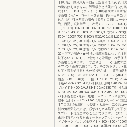
本製品は、隣地境界を目的に設置するもので、防
の機能はありません。設置場所と機能に合った製
ださい。H-1500（ホワイト）■規格表受注生産
準価格（円/m）コーナー加算額（円/一ヵ所当り
込み（A）独立基礎の場合（参考）目隠しコーナ
元）目隠し傾斜継手（二次元）G1G2G3H-60024,30
10,700加算600200300300450H-80027,90010,8
800〃400400〃H-100031,60012,300加算14,40
500H-120037,70018,500加算20,900加算1,20030
150043,70021,500加算24,500加算1,50035045045
180049,60024,800加算28,400加算1,80045055055
200053,50026,900加算30,500加算2,000〃600
20m以下の場合とm当りの概算重量については
覧下さい（P.691）。※北海道と沖縄は、表示価
の価格となります。（寸法単位：mm）基礎寸法
P.427の「基礎寸法について」をご覧下さい。■
材質・表面処理部材名外径×厚さ材 質表面処
600〜1000）40×40×2.6/2.0tTHS87S-T6（JISH4
相当）JISH8602支 柱（H-1200〜2000）75×60×
下桟65×50×2.0/1.7tアルミ押出し形材A6063S-T5
ブレイド54×20×0.9tJISH4100A6063S-T5（
60200020002000125G1G340G2HA90A100404020
パネル断面図●傾斜（規格）＝0°〜30°〈角度フ
継手（規格）＝60°〜180°〈角度フリー〉●“目
手”“目隠し傾斜継手”を使用する場合、二次元コ
斜の角度変化点には、必ず柱を２本施工して下さ
スプレート仕様にすることができます。（スチー
主要材質アルミ形材色オータムブラウンシャイン
ドブラックブロンズホワイトH-600・800・1000(
H-1200・1500・1800・2000（姿図はH-2000）