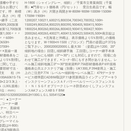
護柵や手すり
H-1800（シャイングレー、傾斜）╱千葉市立青葉病院（千葉
品をお選びく
県）■門扉セット価格表（円/セット） 受注生産品です。幅
品です。呼 称標
（W）高さ（H）片開き両開きW-800W-900W-1000W-1500W-
）高さ（H）埋
1700W-1900H-
ー継手（二次
1200207,100211,600215,800334,700343,700352,100H-
09,200加算
1500249,800254,800259,800395,900405,900415,900H-
00加算12,700加算
1800254,800260,800266,800403,900415,900427,900H-
0加算1,000〃〃〃
2000260,400265,400271,400413,500423,500435,500※南京錠は
0〃〃600H-
含みません。※北海道と沖縄は、表示価格より5％割増しの価格
0650H-
となります。W-1900×H-1500（ブロンズ）門扉の姿図はP.372を
0700H-
ご覧下さい。200020002000G.L.最大30゜（姿図はH-1200、20°
600〃※直線一連
傾斜地の場合）目隠し傾斜継手施 工目隠しコーナー継手本体
部材価格表をご
は、レベルにも傾斜（0°〜30°）にも対応しますので、現場に合
格より5％割増し
わせて施工ができます。※コ−ナ−部にもすき間がありません。レ
に関しては、
ベル施工傾斜地施工0°〜30°技術資料P.756部材価格表P.691規格
主要部材寸法・
価格表公共エクステリア編（別冊）UK1300_P.394使用上・施工
理支 柱（H-
上のご注意P.774〈レベル〜傾斜地〜レベル施工〉479データサ
100A6061S-T6
ービス標準図CADBIM取説P.11参照新商品ラインアップアーキラ
2.2/3.3t上・
インスクリーンフェンスＡＦパラーベルリーベンスフェンスＧ
A（LIXIL規格）
Ｉ・ＮＩＳＧＦオブリークミレーネ防音めかくしフェンスフェ
寸法単位：mm）
ンスAAフェンスABＳＦBIM
00G1G320002000G2H100G.L.G.L.50541520■
リー〉●コーナー
隠しコーナー継
ーナー、直線傾
い。特注ベー
ルボックス）
グレーマイル
姿図はH-800）
●姿図478新商品