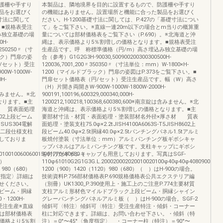
護柵や手すり
本製品は、隣地境界を目的に設置するもので、防護柵や手すり
品をお選びく
の機能はありません。設置場所と機能に合った製品をお選びく
寸法に関して
ださい。H-1200基礎寸法に関しては、P.427の「基礎寸法につい
。■規格表受注
て」をご覧下さい。※直線一連20m以下の場合とm当りの概算重
み独立基礎の場
量については部材価格表をご覧下さい（P.690）。※北海道と沖
0H-
縄は、表示価格より5％割増しの価格となります。■規格表受注
50250250〃（寸
生産品です。呼 称標準価格（円/m）高さ埋込み独立基礎の場
ラック）門扉の姿
合（参考）G1G2G3H-90030,500900200300300500H-
円/セット）受注
120036,7001,200〃350350〃（寸法単位：mm）W-1800×H-
W-1000W-
1200（マイルドブラック）門扉の姿図はP.373をご覧下さい。■
0H-
門扉セット価格表（円/セット）受注生産品です。幅（W）高さ
（H）片開き両開きW-900W-1000W-1800W-2000H-
京錠は含みません。※北
900191,100196,600329,000340,000H-
なります。■主
1200212,100218,100368,600380,600※南京錠は含みません。※北
材 質表面処理
海道と沖縄は、表示価格より5％割増しの価格となります。■主
H8602上段ビーム
要部材寸法・材質・表面処理・塗装部材名外径×厚さ材 質表
ュSUS304電解
面処理・塗装支柱75.0φ×2.2tJISH4100A6063S-T5JISH8602上
は二段仕様支柱
段ビーム40.0φ×2.5t胴縁40.0φ×2.5tパンチングパネル1.5tアルミ
しておりま
板焼付塗装（寸法単位：mm）アルミパンチング板ギボシキャ
ップパネルはアルミパンチング板です。支柱キャップにギボシ
4010010060060015001770680680（ ）
を付けたギボシキャップも用意しております。写真はSGF-
0）
110φ61010G2G1G3G.L.200020002020010020100φ40φ40φ4080900（6
）980（680）
1200（900）1420（1120）980（680）（ ）はH-900の場合。
角度指定〉詳細は
技術資料P.756部材価格表P.690規格価格表公共エクステリア編
せください。
（別冊）UK1300_P.390使用上・施工上のご注意P.774主要材質
ビーム・胴縁
支柱アルミ形材色マイルドブラック上段ビーム・胴縁シャイン
1200H-
グレーパンチングパネルアルミ板（ ）はH-900の場合。SGF-2
〉受注生産※直線
傾斜可〈特注〉傾斜可〈特注〉受注生産特注・傾斜・コーナー
ては部材価格表
柱に対応できます。詳細は、お問い合わせ下さい。・傾斜（特
示価格より5％割
注）＝0°〜45°〈角度指定〉 ・コーナー柱（特注）＝90°〜