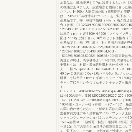
本製品は、隣地境界を目的に設置するもので、防
の機能はありません。設置場所と機能に合った製
ださい。H-900／大隅広域公園（鹿児島県）基礎
は、P.427の「基礎寸法について」をご覧下さい
生産品です。呼 称標準価格（円/m）高さ埋込
合（参考）G1G2G3H-90035,90090020020020045
120043,9001,200〃〃〃〃H-150062,4001,5002
法単位：mm）W-1800×H-1200（マイルドブ
図はP.373をご覧下さい。■門扉セット価格表（
生産品です。幅（W）高さ（H）片開き両開きW-900
1800W-2000H-900220,600226,600388,000400,00
1200247,100255,100438,600454,600H-
1500293,500305,500521,400545,400※南
海道と沖縄は、表示価格より5％割増しの価格と
要部材寸法・材質・表面処理部材名外径×厚さ
支 柱75.0φ×2.2tJISH4100A6063S-T5JIS
40.0φ×2.5t胴縁40.0φ×2.0tパネル5φ×5φメッシ
研磨（寸法単位：mm）ギボシキャップH-1500
キャップにギボシを付けたギボシキャップも用意
す。
G3G2G1G.L.200020002025020φ40φ4040φ40φ
はH-900の場合。G3G120002000202001200（90
1420（1120）G210020φ40φ40φ4080900（600
100特注・コーナー柱（特注）＝90°～180°〈
お問い合わせください。・傾斜対応はお問い合わ
主要材質支柱アルミ形材色マイルドブラック上段
シャイングレーメッシュパネルステンレス―H-900・
1500●姿図SGF-1傾斜可〈特注〉傾斜可〈特注
一連20m以下の場合とm当りの概算重量につい
をご覧下さい（P.690）。※北海道と沖縄は、表