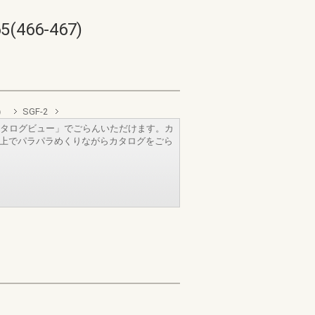
66-467)
）
SGF-2
タログビュー」でごらんいただけます。カ
b上でパラパラめくりながらカタログをごら