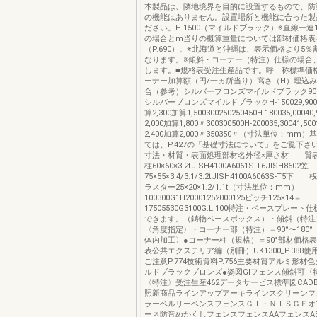
本製品は、隣地境界を目的に設置するもので、防
の機能はありません。設置場所と機能に合った製
ださい。H-1500（マイルドブラック）※直線一連
の場合とm当りの概算重量については部材価格表
（P.690）。※北海道と沖縄は、表示価格より5
なります。※傾斜・コーナー（特注）仕様の場合
します。■規格表受注生産品です。呼 称標準価
ーナー加算額（円/一ヵ所当り）高さ（H）埋込
合（参考）シルバーブロンズマイルドブラック90°角
シルバーブロンズマイルドブラックH-150029,90035
算2,300加算1,500300250250450H-180035,00040
2,000加算1,800〃300300500H-200035,30041,50
2,400加算2,000〃350350〃（寸法単位：mm
ては、P.427の「基礎寸法について」をご覧下さ
寸法・材質・表面処理部材名外径×厚さ材 
柱60×60×3.2tJISH4100A6061S-T6JISH860
75×55×3.4/3.1/3.2tJISH4100A6063S-T5下 桟
ラスター25×20×1.2/1.1t（寸法単位：mm）
100300G1H20001252000125ピッチ125×14＝
17505530G3100G.L.100特注・ベースプレー
できます。（鋳物ベースボックス）・傾斜（特注）＝
〈角度指定〉・コーナー部（特注）＝90°〜180
体内加工〉●コーナー柱（規格）＝90°部材価格表P
表公共エクステリア編（別冊）UK1300_P.388
ご注意P.774技術資料P.756主要材質アルミ形材
ルドブラックブロンズ●姿図GIフェンス傾斜可〈
〈特注〉受注生産462データサービス標準図CADBI
照新商品ラインアップアーキラインスクリーンフ
ラーベルリーベンスフェンスＧＩ・ＮＩＳＧＦオ
ーネ防音めかくしフェンスフェンスAAフェンスA