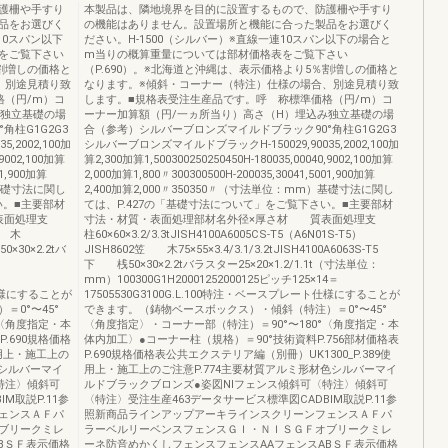
護柵や手すり
本製品は、隣地境界を目的に設置するもので、防護柵や手すり
品をお選びく
の機能はありません。設置場所と機能に合った製品をお選びく
10スパン以下
ださい。H-1500（シルバー）※直線一連10スパン以下の場合と
をご覧下さい
m当りの概算重量については部材価格表をご覧下さい
％割増しの価格と
（P.690）。※北海道と沖縄は、表示価格より5％割増しの価格と
、別途見積り致
なります。※傾斜・コーナー（特注）仕様の場合、別途見積り致
格（円/m）コ
します。■規格表受注生産品です。呼 称標準価格（円/m）コ
み独立基礎の場
ーナー加算額（円/一ヵ所当り）高さ（H）埋込み独立基礎の場
柱G1G2G3
合（参考）シルバーブロンズマイルドブラック90°角柱G1G2G3
,2002,100加
シルバーブロンズマイルドブラックH-150029,90035,2002,100加
,9002,100加算
算2,300加算1,500300250250450H-180035,00040,9002,100加算
01,900加算
2,000加算1,800〃300300500H-200035,30041,5001,900加算
）基礎寸法に関し
2,400加算2,000〃350350〃（寸法単位：mm）基礎寸法に関し
い。■主要部材
ては、P.427の「基礎寸法について」をご覧下さい。■主要部材
質表面処理支
寸法・材質・表面処理部材名外径×厚さ材 質表面処理支
2笠 木
柱60×60×3.2/3.3tJISH4100A6005CS-T5（A6N01S-T5）
50×30×2.2tバ
JISH8602笠 木75×55×3.4/3.1/3.2tJISH4100A6063S-T5
下 桟50×30×2.2tバラスター25×20×1.2/1.1t（寸法単位：
mm）100300G1H20001252000125ピッチ125×14＝
ト仕様にすることが
17505530G3100G.L.100特注・ベースプレート仕様にすることが
0°〜45°
できます。（鋳物ベースボックス）・傾斜（特注）＝0°〜45°
°〈角度指定・本
〈角度指定〉・コーナー部（特注）＝90°〜180°〈角度指定・本
.690規格価格
体内加工〉●コーナー柱（規格）＝90°技術資料P.756部材価格表
使用上・施工上の
P.690規格価格表公共エクステリア編（別冊）UK1300_P.389使
色シルバーマイ
用上・施工上のご注意P.774主要材質アルミ形材色シルバーマイ
特注〉傾斜可
ルドブラックブロンズ●姿図NIフェンス傾斜可〈特注〉傾斜可
M取説P.11参
〈特注〉受注生産463データサービス標準図CADBIM取説P.11参
ェンスＡＦパ
照新商品ラインアップアーキラインスクリーンフェンスＡＦパ
ブリークミレ
ラーベルリーベンスフェンスＧＩ・ＮＩＳＧＦオブリークミレ
BＳＦ表示価格
ーネ防音めかくしフェンスフェンスAAフェンスABＳＦ表示価格