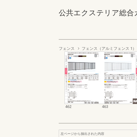
公共エクステリア総合カタログ
フェンス
フェンス（アルミフェンス 1）
462
463
左ページから抽出された内容