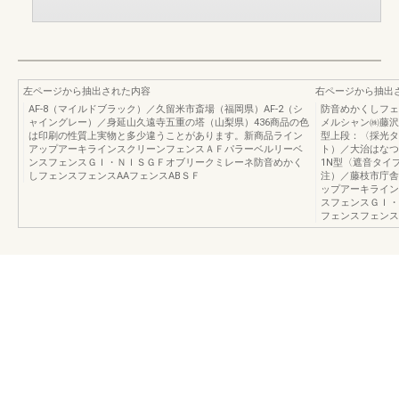
左ページから抽出された内容
右ページから抽出
AF-8（マイルドブラック）／久留米市斎場（福岡県）AF-2（シ
防音めかくしフェ
ャイングレー）／身延山久遠寺五重の塔（山梨県）436商品の色
メルシャン㈱藤沢
は印刷の性質上実物と多少違うことがあります。新商品ライン
型上段：〈採光タ
アップアーキラインスクリーンフェンスＡＦパラーベルリーベ
ト）／大治はなつ
ンスフェンスＧＩ・ＮＩＳＧＦオブリークミレーネ防音めかく
1N型〈遮音タイ
しフェンスフェンスAAフェンスABＳＦ
注）／藤枝市庁舎
ップアーキライン
スフェンスＧＩ・
フェンスフェンス