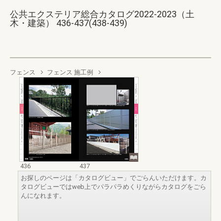
公共エクステリア総合カタログ2022-2023（土
木・建築） 436-437(438-439)
フェンス
フェンス 施工例
436
437
お探しのページは「カタログビュー」でごらんいただけます。カ
タログビューではweb上でパラパラめくりながらカタログをごら
んになれます。