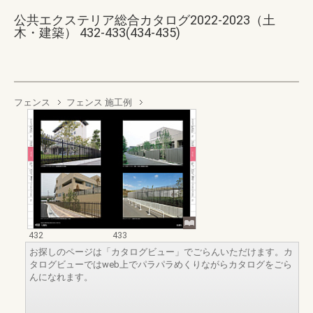
公共エクステリア総合カタログ2022-2023（土
木・建築） 432-433(434-435)
フェンス
フェンス 施工例
432
433
お探しのページは「カタログビュー」でごらんいただけます。カ
タログビューではweb上でパラパラめくりながらカタログをごら
んになれます。