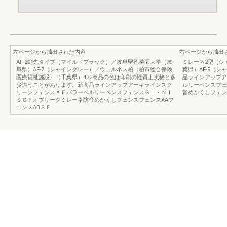
左ページから抽出された内容
右ページから抽出
AF-2剣先タイプ（マイルドブラック）／岐阜聖徳学園大学（岐
ミレーネ2型（シ
阜県）AF-7（シャイングレー）／ウェルネス柏〈柏市総合保険
葉県）AF-9（
医療福祉施設〉（千葉県）432商品の色は印刷の性質上実物と多
品ラインアップア
少違うことがあります。新商品ラインアップアーキラインスク
ルリーベンスフェ
リーンフェンスＡＦパラーベルリーベンスフェンスＧＩ・ＮＩ
音めかくしフェン
ＳＧＦオブリークミレーネ防音めかくしフェンスフェンスAAフ
ェンスABＳＦ