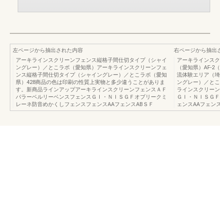
左ページから抽出された内容
右ページから抽出
アーキラインスクリーンフェンス縦格子間仕切タイプ（シャイ
アーキラインスク
ングレー）／とこラボ（愛知県）アーキラインスクリーンフェ
（愛知県）AF-
ンス縦格子間仕切タイプ（シャイングレー）／とこラボ（愛知
流体験エリア（埼
県）428商品の色は印刷の性質上実物と多少違うことがありま
ングレー）／とこ
す。新商品ラインアップアーキラインスクリーンフェンスＡＦ
ラインスクリーン
パラーベルリーベンスフェンスＧＩ・ＮＩＳＧＦオブリークミ
ＧＩ・ＮＩＳＧＦ
レーネ防音めかくしフェンスフェンスAAフェンスABＳＦ
ェンスAAフェンス