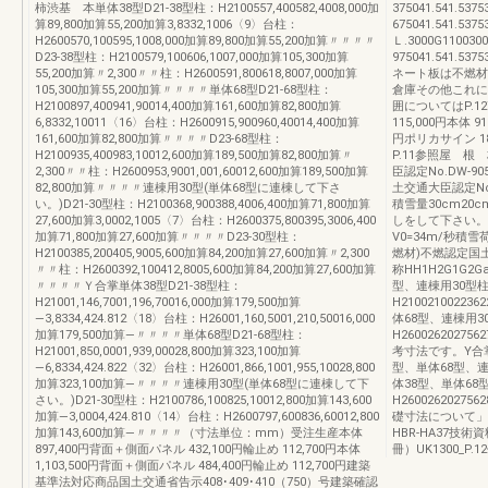
柿渋基 本単体38型D21-38型柱：H2100557,400582,4008,000加
375041.541.53
算89,800加算55,200加算3,8332,1006〈9〉台柱：
675041.541.537
H2600570,100595,1008,000加算89,800加算55,200加算〃〃〃〃
Ｌ.3000G110030
D23-38型柱：H2100579,100606,1007,000加算105,300加算
975041.541.
55,200加算〃2,300〃〃柱：H2600591,800618,8007,000加算
ネート板は不燃材
105,300加算55,200加算〃〃〃〃単体68型D21-68型柱：
倉庫その他これに
H2100897,400941,90014,400加算161,600加算82,800加算
囲についてはP.12
6,8332,10011〈16〉台柱：H2600915,900960,40014,400加算
115,000円本体 9
161,600加算82,800加算〃〃〃〃D23-68型柱：
円ポリカサイン 1
H2100935,400983,10012,600加算189,500加算82,800加算〃
P.11参照屋 
2,300〃〃柱：H2600953,9001,001,60012,600加算189,500加算
臣認定No.DW-
82,800加算〃〃〃〃連棟用30型(単体68型に連棟して下さ
土交通大臣認定No.
い。)D21-30型柱：H2100368,900388,4006,400加算71,800加算
積雪量30cm2
27,600加算3,0002,1005〈7〉台柱：H2600375,800395,3006,400
しをして下さい。
加算71,800加算27,600加算〃〃〃〃D23-30型柱：
V0=34m/秒積雪
H2100385,200405,9005,600加算84,200加算27,600加算〃2,300
燃材)不燃認定国土
〃〃柱：H2600392,100412,8005,600加算84,200加算27,600加算
称HH1H2G1G2G
〃〃〃〃Ｙ合掌単体38型D21-38型柱：
型、連棟用30型
H21001,146,7001,196,70016,000加算179,500加算
H210021002236
―3,8334,424.812〈18〉台柱：H26001,160,5001,210,50016,000
体68型、連棟用3
加算179,500加算―〃〃〃〃単体68型D21-68型柱：
H260026202756
H21001,850,0001,939,00028,800加算323,100加算
考寸法です。Y合掌
―6,8334,424.822〈32〉台柱：H26001,866,1001,955,10028,800
型、単体68型、連棟用
加算323,100加算―〃〃〃〃連棟用30型(単体68型に連棟して下
体38型、単体68
さい。)D21-30型柱：H2100786,100825,10012,800加算143,600
H2600262027
加算―3,0004,424.810〈14〉台柱：H2600797,600836,60012,800
礎寸法について」
加算143,600加算―〃〃〃〃（寸法単位：mm）受注生産本体
HBR-HA37技
897,400円背面＋側面パネル 432,100円輪止め 112,700円本体
冊）UK1300_P.
1,103,500円背面＋側面パネル 484,400円輪止め 112,700円建築
基準法対応商品国土交通省告示408･409･410（750）号建築確認