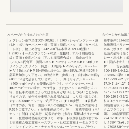
左ページから抽出された内容
右ページから抽出
オプション基本単体D21-68型柱：H2100（シャイングレー・屋
基本単体D21-6
根材：ポリカーボネート板）背面＋側面パネル（ポリカーボネ
熱線吸収ポリカー
ート板）、輪止め付き1,442,200円基本単体D21-68型柱：
ネル（ポリカーボネ
H2100（オータムブラウン＋柿渋・屋根材：アルミ樹脂複合
版面の価格は除く）
板）背面＋側面パネル（アルミ樹脂複合板）、輪止め付き
レー・屋根材：ポリ
1,700,600円背面・側面パネル▶︎P.52サインパネル▶︎P.54ポリカ
■主要部材寸法・
サインガラスサイン（特注）LED照明▶︎P.55サイクルキーパー
材 質表面処
▶︎P.116輪止め▶︎P.55※連棟の場合は、単体68型に連棟用30型を
100×185×3.4/2.
必要数加算して下さい。※収納台数（参考）は、自転車の全幅を
JISH8602梁81×10
600mm/台で計算しています。〈 〉内はサイクルキーパー
117.7×99.2×2.
（400mmピッチ）を使用の場合です。サイクルキーパーは
57.3×51.6×1.
400mmピッチの場合、カゴ付き、またはハンドルの幅が広い
56.7×90×1.2/
等、自転車の種類によっては自転車が取り出しづらいことがあ
62.1×85×1.0/1
りますので、操作性を重視される場合には、より取り出しのし
120×220.8×3.8
やすい500mmピッチをご利用下さい（P.116参照）。■規格表
材3.0tポリカー
（本体のみ。背面・側面パネルの価格はP.52、輪止めの価格は
樹脂複合板（シル
P.55をご覧下さい。）受注生産品です。呼 称標準価格（円/
タムブラウン）（
セット）間口（W)奥行（D)収納台数（参考）屋根材ポリカーボ
図〉〈68型正面図
ネート板屋根材熱線吸収ポリカーボネート板加算額屋根材アル
224.8210021005
ミ樹脂複合板加算額ベースプレート仕様加算額オータムブラウ
Ｌ.18594°GaGb5
ン・シャイングレー・ナチュラルシルバーFオータムブラウン＋
Ｌ.7503833ピッチ