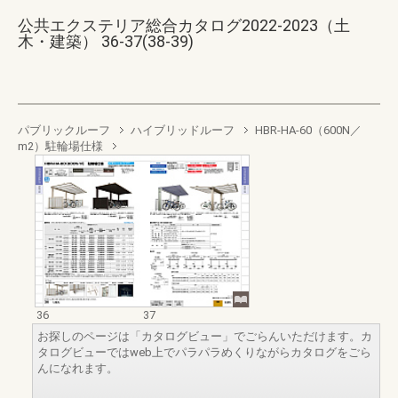
公共エクステリア総合カタログ2022-2023（土
木・建築） 36-37(38-39)
パブリックルーフ
ハイブリッドルーフ
HBR-HA-60（600N／
m2）駐輪場仕様
36
37
お探しのページは「カタログビュー」でごらんいただけます。カ
タログビューではweb上でパラパラめくりながらカタログをごら
んになれます。