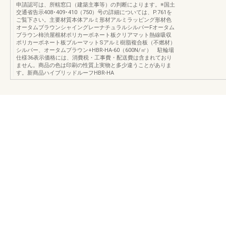
申請認可は、所轄窓口（建築主事等）の判断によります。※国土
交通省告示408･409･410（750）号の詳細については、P.761を
ご覧下さい。主要材質本体アルミ形材アルミラッピング形材色
オータムブラウンシャイングレーナチュラルシルバーFオータム
ブラウン柿渋屋根材ポリカーボネート板クリアマット熱線吸収
ポリカーボネート板ブルーマットSアルミ樹脂複合板（不燃材）
シルバー、オータムブラウン+HBR-HA-60（600N/㎡） 駐輪場
仕様36表示価格には、消費税・工事費・配送費は含まれており
ません。商品の色は印刷の性質上実物と多少違うことがありま
す。新商品ハイブリッドルーフHBR-HA