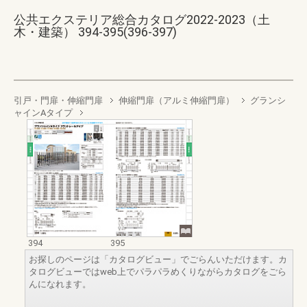
公共エクステリア総合カタログ2022-2023（土
木・建築） 394-395(396-397)
引戸・門扉・伸縮門扉
伸縮門扉（アルミ伸縮門扉）
グランシ
ャインAタイプ
394
395
お探しのページは「カタログビュー」でごらんいただけます。カ
タログビューではweb上でパラパラめくりながらカタログをごら
んになれます。