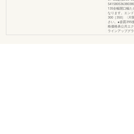
54158053638
135全幅開口幅た
なります。エンドス
300［350］〈
さい。●姿図395
格価格表公共エクス
ラインアップグラ