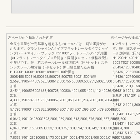
左ページから抽出された内容
右ページから抽出
全長や重量が一定基準を超えるものについては、別途運賃がか
■フラットレール
かります。グランシャインAタイプフラットレールタイプシャイ
す。呼 称スチー
ングレー＋マイルドブラックH:2100フラットレールタイプ片開
ール加算額（円/
き■フラットレールタイプ＜片開き・両開き＞セット価格表受注
H:1200H:1400
生産品です。呼 称スチールレール標準価格（円/セット）ステ
300ST527,50058
ンレスレール加算額（円/セット）開口幅全幅たたみ幅
2,8434,1205104
H:1200H:1400H:1600H:1800H:2100片開き
3,8435,1206255
300S458,500516,500625,500708,500753,50021,500加算
4,8436,12074060
2,5693,190544400S528,500612,500755,500889,500931,50028,300
5,8437,12090070
加算
6,8438,1201,015
3,4544,190659500S668,400728,400836,4001,055,4001,112,40036,400
7,84310,1201,13
加算
算8,84311,1201,2
4,3395,190774600S753,200867,2001,053,2001,214,2001,301,20043,000
加算
加算
9,84312,1201,36
5,1796,190934700S823,200963,2001,183,2001,395,2001,479,20049,800
算
加算
10,84313,1201,5
6,0647,1901,049800S893,2001,059,2001,313,2001,576,2001,657,20056,600
加算
加算
11,84314,1201,6
6,9488,1901,165900S1,033,1001,175,1001,394,1001,742,1001,838,10064,700
加算
加算
12,84315,1201,7
7,8339,1901,2801000S1,173,0001,291,0001,475,0001,908,0002,019,00072,800
加算