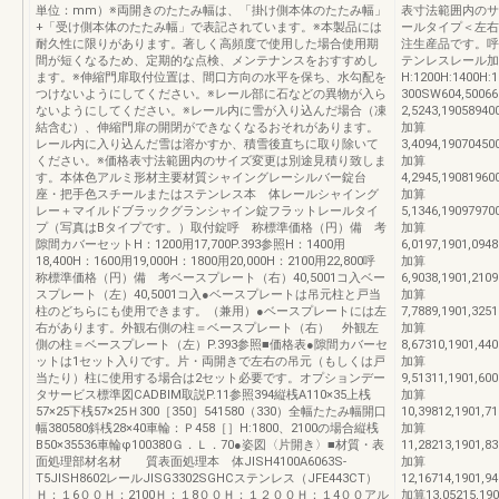
単位：mm）※両開きのたたみ幅は、「掛け側本体のたたみ幅」
表寸法範囲内のサ
+「受け側本体のたたみ幅」で表記されています。※本製品には
ールタイプ＜左右
耐久性に限りがあります。著しく高頻度で使用した場合使用期
注生産品です。呼
間が短くなるため、定期的な点検、メンテナンスをおすすめし
テンレスレール加
ます。※伸縮門扉取付位置は、間口方向の水平を保ち、水勾配を
H:1200H:1400H
つけないようにしてください。※レール部に石などの異物が入ら
300SW604,50066
ないようにしてください。※レール内に雪が入り込んだ場合（凍
2,5243,19058940
結含む）、伸縮門扉の開閉ができなくなるおそれがあります。
加算
レール内に入り込んだ雪は溶かすか、積雪後直ちに取り除いて
3,4094,19070450
ください。※価格表寸法範囲内のサイズ変更は別途見積り致しま
加算
す。本体色アルミ形材主要材質シャイングレーシルバー錠台
4,2945,19081960
座・把手色スチールまたはステンレス本 体レールシャイング
加算
レー＋マイルドブラックグランシャイン錠フラットレールタイ
5,1346,19097970
プ（写真はBタイプです。）取付錠呼 称標準価格（円）備 考
加算
隙間カバーセットH：1200用17,700P.393参照H：1400用
6,0197,1901,0948
18,400H：1600用19,000H：1800用20,000H：2100用22,800呼
加算
称標準価格（円）備 考ベースプレート（右）40,5001コ入ベー
6,9038,1901,2109
スプレート（左）40,5001コ入●‌ベースプレートは吊元柱と戸当
加算
柱のどちらにも使用できます。（兼用）●ベースプレートには左
7,7889,1901,3251
右があります。外観右側の柱＝ベースプレート（右） 外観左
加算
側の柱＝ベースプレート（左）P.393参照■価格表●隙間カバーセ
8,67310,1901,44
ットは1セット入りです。片・両開きで左右の吊元（もしくは戸
加算
当たり）柱に使用する場合は2セット必要です。オプションデー
9,51311,1901,60
タサービス標準図CADBIM取説P.11参照394縦桟A110×35上桟
加算
57×25下桟57×25Ｈ300［350］541580（330）全幅たたみ幅開口
10,39812,1901,7
幅380580斜桟28×40車輪：Ｐ458［］H:1800、2100の場合縦桟
加算
B50×35536車輪φ100380Ｇ．Ｌ．70●姿図〈片開き〉■材質・表
11,28213,1901,8
面処理部材名材 質表面処理本 体JISH4100A6063S-
加算
T5JISH8602レールJISG3302SGHCステンレス（JFE443CT）
12,16714,1901,9
Ｈ：１6００Ｈ：2100Ｈ：１8００Ｈ：１２００Ｈ：１4００アル
加算13,05215,