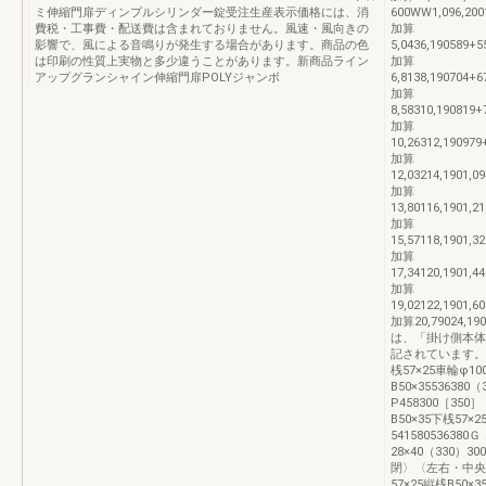
ミ伸縮門扉ディンプルシリンダー錠受注生産表示価格には、消
600WW1,096,2001
費税・工事費・配送費は含まれておりません。風速・風向きの
加算
影響で、風による音鳴りが発生する場合があります。商品の色
5,0436,190589+5
は印刷の性質上実物と多少違うことがあります。新商品ライン
加算
アップグランシャイン伸縮門扉POLYジャンボ
6,8138,190704+6
加算
8,58310,190819+
加算
10,26312,190979
加算
12,03214,1901,0
加算
13,80116,1901,2
加算
15,57118,1901,3
加算
17,34120,1901,4
加算
19,02122,1901,6
加算20,79024,
は、「掛け側本体
記されています。（
桟57×25車輪φ10
B50×3553638
P458300［350
B50×35下桟57
54158053638
28×40（330）3
閉〉〈左右・中央両
57×25縦桟B50×