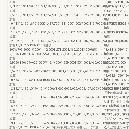
加算
13,84316,1201,8
8,71810,1901,3951100S1,187,9001,409,9001,740,9002,081,9002,204,90078,100
加算14,84317,
加算
600WT937,2001,
9,55811,1901,5551200S1,257,9001,505,9001,870,9002,262,9002,382,90084,900
5,6818,050510+4
加算
加算
10,44312,1901,6701300S1,467,7001,641,7001,902,7002,413,7002,566,70094,300
7,68110,050625+
加算
加算
11,32713,1901,7861400S1,537,7001,737,7002,032,7002,594,7002,744,700101,100
9,68112,050740+
加算
加算
12,21214,1901,9011500S1,677,6001,853,6002,113,6002,760,6002,925,600109,200
11,68114,050900
加算13,09715,1902,016両開き
加算
600W799,200915,2001,112,2001,271,2001,362,20043,000加算
13,68116,0501,0
5,1336,190544+513800W939,2001,107,2001,372,2001,633,2001,718,20056,600
加算
加算
15,68120,0501,1
6,9038,190659+6281000W1,219,0001,339,0001,534,0001,965,0002,080,00072,800
加算
加算
17,68122,0501,2
8,67310,190774+7431200W1,388,6001,616,6001,967,6002,282,6002,457,60086,000
加算
加算
19,68124,0501,3
10,35312,190934+9031400W1,528,6001,808,6002,227,6002,644,6002,813,60099,600
加算
加算
21,68126,0501,5
12,12214,1901,049+1,0191600W1,668,6002,000,6002,487,6003,006,6003,169,60011
加算23,68128,
加算
「掛け側本体のた
13,89116,1901,165+1,1341800W1,948,4002,232,4002,649,4003,338,4003,531,40012
れています。（寸
加算
ります。著しく高
15,66118,1901,280+1,2492000W2,228,2002,464,2002,811,2003,670,2003,893,20014
め、定期的な点検
加算
取付位置は、間口
17,43120,1901,395+1,3642200W2,258,0002,702,0003,343,0004,018,0004,265,00015
してください。※
加算
ください。※レー
19,11122,1901,555+1,5242400W2,398,0002,894,0003,603,0004,380,0004,621,00016
門扉の開閉ができ
加算20,88024,1901,670+1,640※回転収納はできません。（寸法
込んだ雪は溶かす