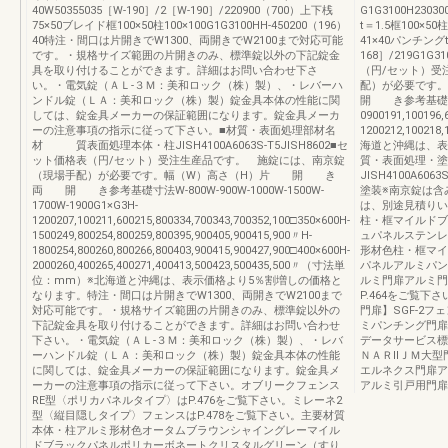
40W50355035［W-190］/2［W-190］/220900（700）上下桟
G1G3100H2303
75×50ブレイド框100×50柱100×100G1G3100HH-450200（196）
t＝1.5框100×50
40特注・間口は片開きでW1300、両開きでW2100まで対応可能
41×40パンチングt
です。・規格サイズ範囲の片開きのみ、標準錠以外の下記錠金
168］/219G1G3
具を取り付けることができます。詳細はお問い合わせ下さ
（円/セット）受
い。・電気錠（ＡＬ-３Ｍ：美和ロック（株）製）、・レバーハ
配）が必要で
ンドル錠（ＬＡ：美和ロック（株）製）錠金具本体の性能に関
開 き参考基礎寸法W-
しては、錠金具メーカーの保証範囲になります。錠金具メーカ
0900191,100196,
ーの注意事項の指示に従って下さい。■材質・表面処理部材名
1200212,1002
材 質表面処理本体・柱JISH4100A6063S-T5JISH8602■セ
海道と沖縄は、表
ット価格表（円/セット）受注生産品です。 施錠には、南京錠
質・表面処理・
（現場手配）が必要です。幅（W）高さ（H）片 開 き
JISH4100A60
両 開 き参考基礎寸法W-800W-900W-1000W-1500W-
塗装※南京錠は含
1700W-1900G1×G3H-
は、別途見積りい
1200207,100211,600215,800334,700343,700352,100□350×600H-
柱・框マイルドブ
1500249,800254,800259,800395,900405,900415,900〃H-
ュパネルステンレ
1800254,800260,800266,800403,900415,900427,900□400×600H-
形材色柱・框マイ
2000260,400265,400271,400413,500423,500435,500〃（寸法単
パネルアルミパン
位：mm）※北海道と沖縄は、表示価格より5％割増しの価格と
ルミ門扉アルミ門扉
なります。特注・間口は片開きでW1300、両開きでW2100まで
P.464をご覧下
対応可能です。・規格サイズ範囲の片開きのみ、標準錠以外の
門扉】SGF-2フェ
下記錠金具を取り付けることができます。詳細はお問い合わせ
ミパンチング門扉】
下さい。・電気錠（ＡＬ-３Ｍ：美和ロック（株）製）、・レバ
データサービス標準
ーハンドル錠（ＬＡ：美和ロック（株）製）錠金具本体の性能
ＮＡＲⅡＪＭ大型
に関しては、錠金具メーカーの保証範囲になります。錠金具メ
エルネクス門扉ア
ーカーの注意事項の指示に従って下さい。オブリークフェンス
アルミ引戸用門扉
RE型〈ポリカパネルタイプ〉はP.476をご覧下さい。ミレーネ2
型〈縦目隠しタイプ〉フェンスはP.478をご覧下さい。主要材質
本体・柱アルミ形材色オータムブラウンシャイングレーマイル
ドブラックパネルポリカーボネートクリスタルグリーン（すり