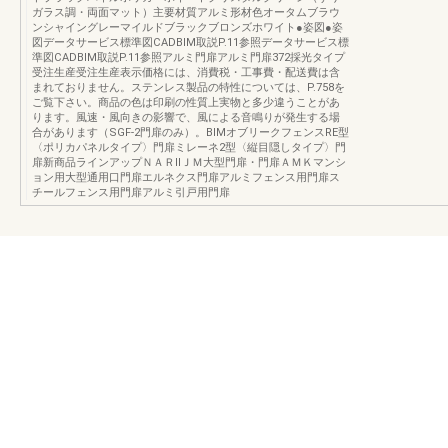
ガラス調・両面マット）主要材質アルミ形材色オータムブラウ
ンシャイングレーマイルドブラックブロンズホワイト●姿図●姿
図データサービス標準図CADBIM取説P.11参照データサービス標
準図CADBIM取説P.11参照アルミ門扉アルミ門扉372採光タイプ
受注生産受注生産表示価格には、消費税・工事費・配送費は含
まれておりません。ステンレス製品の特性については、P.758を
ご覧下さい。商品の色は印刷の性質上実物と多少違うことがあ
ります。風速・風向きの影響で、風による音鳴りが発生する場
合があります（SGF-2門扉のみ）。BIMオブリークフェンスRE型
〈ポリカパネルタイプ〉門扉ミレーネ2型〈縦目隠しタイプ〉門
扉新商品ラインアップＮＡＲⅡＪＭ大型門扉・門扉ＡＭＫマンシ
ョン用大型通用口門扉エルネクス門扉アルミフェンス用門扉ス
チールフェンス用門扉アルミ引戸用門扉