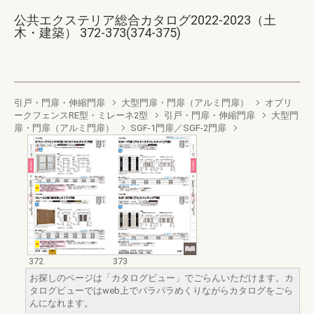
公共エクステリア総合カタログ2022-2023（土
木・建築） 372-373(374-375)
引戸・門扉・伸縮門扉
大型門扉・門扉（アルミ門扉）
オブリ
ークフェンスRE型・ミレーネ2型
引戸・門扉・伸縮門扉
大型門
扉・門扉（アルミ門扉）
SGF-1門扉／SGF-2門扉
372
373
お探しのページは「カタログビュー」でごらんいただけます。カ
タログビューではweb上でパラパラめくりながらカタログをごら
んになれます。