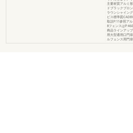
主要材質アルミ形
ドブラックブロン
ラウンシャイング
ビス標準図CADB
取説P.11参照ア
8フェンスはP.4
商品ラインアップ
用大型通用口門扉
ルフェンス用門扉