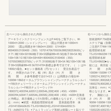
左ページから抽出された内容
右ページから抽出
アーキラインスクリーンフェンスはP.442をご覧下さい。W-
技術資料P.756部
1000×H-2000（シャイングレー）〈図は片開きW-1000×H-
ステリア編（別冊）U
2000〉〈図は両開きW-1860×H-2000〉G1H40H-
ご注意P.774W-
800400G3100400（350）107014706705036388258253650ピッ
処理部材名材 質表
チ71.3框100×501860格子30×55胴縁88×49.5柱格子30×54.9柱
T5JISH8602
100×108.1G1框100×50H40H-800400G3100400（350）
処理部材名材 質表
107050388253750ピッチ71.31000柱格子30×54.9柱100×108.1格
T5JISH860
子30×55胴縁88×49.56701470※基礎は参考寸法です。（ ）はH-
錠には、南京錠（
1800の場合。■セット価格表（円/セット） 受注生産品で
片 開 き両 開
す。 外開きのみです。幅（W）高さ（H）片 開 き
1000W-1500W-17
両 開 き参考基礎寸法G1×G3（）は両開きの場合W-
1200214,300219,
1000W-1860オータムブラウンシャイングレーナチュラルシルバ
1500261,800268,
ーF柿渋チェリーウッドオータムブラウンシャイングレーナチュ
1800278,800285
ラルシルバーF柿渋チェリーウッドH-
法単位：mm）※
1800372,400394,600512,000546,200□400（450）×500H-
格となります。■
2000394,600417,600546,200582,200□400（450）×600※北海道
す。 施錠には、
と沖縄は、表示価格より5％割増しの価格となります。（寸法単
さ（H）片 開
位：mm）■材質・表面処理部材名材 質表面処理本 体
900W-1000W-150
JISH4100A6063S-T5JISH8602※柱JISH4100A6005CS-
1200187,400190,
T5（A6N01S-T5）※アルミラッピング形材は樹脂シート貼りで
1500228,600233