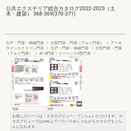
公共エクステリア総合カタログ2022-2023（土
木・建築） 368-369(370-371)
引戸・門扉・伸縮門扉
大型門扉・門扉（アルミ門扉）
アーキ
ラインスクリーン門扉
引戸・門扉・伸縮門扉
大型門扉・門扉
（アルミ門扉）
AF-8門扉・リーベンス2型門扉
368
369
お探しのページは「カタログビュー」でごらんいただけます。カ
タログビューではweb上でパラパラめくりながらカタログをごら
んになれます。