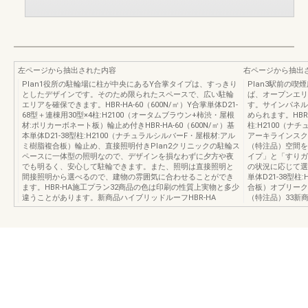
左ページから抽出された内容
右ページから抽出
Plan1役所の駐輪場に柱が中央にあるY合掌タイプは、すっきり
Plan3駅前の
としたデザインです。そのため限られたスペースで、広い駐輪
ば、オープンエリ
エリアを確保できます。HBR-HA-60（600N/㎡）Y合掌単体D21-
す。サインパネル
68型＋連棟用30型×4柱:H2100（オータムブラウン+柿渋・屋根
められます。HBR-H
材:ポリカーボネート板）輪止め付きHBR-HA-60（600N/㎡）基
柱:H2100（ナ
本単体D21-38型柱:H2100（ナチュラルシルバーF・屋根材:アル
アーキラインスク
ミ樹脂複合板）輪止め、直接照明付きPlan2クリニックの駐輪ス
（特注品）空間を
ペースに一体型の照明なので、デザインを損なわずに夕方や夜
イプ」と「すりガ
でも明るく、安心して駐輪できます。また、照明は直接照明と
の状況に応じて選択で
間接照明から選べるので、建物の雰囲気に合わせることができ
単体D21-38型
ます。HBR-HA施工プラン32商品の色は印刷の性質上実物と多少
合板）オブリーク
違うことがあります。新商品ハイブリッドルーフHBR-HA
（特注品）33新商