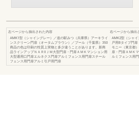
左ページから抽出された内容
右ページから抽出
AMK1型（シャイングレー）／道の駅みつ（兵庫県）アーキライ
AMK2型（シャ
ンスクリーン門扉（オータムブラウン）／プール（千葉県）350
戸用Bタイプ門扉
商品の色は印刷の性質上実物と多少違うことがあります。新商
モニー（東京都）
品ラインアップＮＡＲⅡＪＭ大型門扉・門扉ＡＭＫマンション用
扉・門扉ＡＭＫマ
大型通用口門扉エルネクス門扉アルミフェンス用門扉スチール
ルミフェンス用門
フェンス用門扉アルミ引戸用門扉