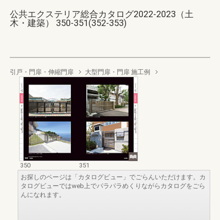
公共エクステリア総合カタログ2022-2023（土
木・建築） 350-351(352-353)
引戸・門扉・伸縮門扉
大型門扉・門扉 施工例
350
351
お探しのページは「カタログビュー」でごらんいただけます。カ
タログビューではweb上でパラパラめくりながらカタログをごら
んになれます。