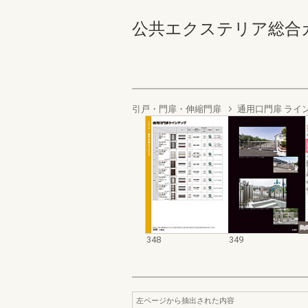
公共エクステリア総合カタログ
引戸・門扉・伸縮門扉
通用口門扉 ライ
348
349
左ページから抽出された内容