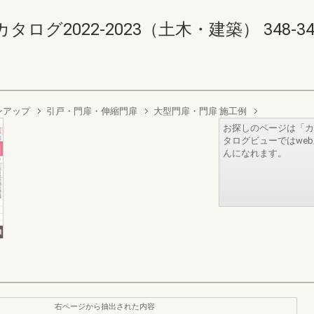
2022-2023（土木・建築） 348-349(3
ンアップ
引戸・門扉・伸縮門扉
大型門扉・門扉 施工例
お探しのページは「カ
タログビューではwe
んになれます。
右ページから抽出された内容