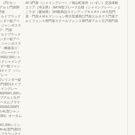
）（円/セッ
AF-2門扉（シャイングレー）／鳩山町泉井（いずい）交流体験
アルミ門扉胴
エリア（埼玉県）JM1N型ブレース仕様（シャイングレー）／と
門扉
こラボ（愛知県）349新商品ラインアップＮＡＲⅡＪＭ大型門
イルドブラック
扉・門扉ＡＭＫマンション用大型通用口門扉エルネクス門扉ア
00シリンダー錠アペ
ルミフェンス用門扉スチールフェンス用門扉アルミ引戸用門扉
 ジャンボスラ
プ〉門扉
イルドブラック
00シリンダー錠アペ
 ジャンボスラ
イプ〈横板張り〉
ングレー+クリ
0002,500シャ
ラスクシャイング
リンダー錠ジャン
E4タイプ〈パン
グレー
01,000シリンダー錠
型門扉E5タイプ
ャイングレー
）8009001,000シ
イプアルミ引戸
オータムブラウ
0260,000円
ールAL型ジャン
382）オータム
9001,000シリン
-AL型門扉E3
ムブラウンマイ