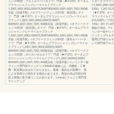
ェンスRB型〈アルミルーバータイプ〉門扉（▶P.370）オータム
トダークブラウン
ブラウンシャイングレーマイルドブラック
+1,0001,2001,
1,2001,5001,8002,000475,900円8009001,0001,5001,7001,900南
2356）1,241
京錠（現場手配）○オブリークフェンスRC型〈横目隠しタイ
（▶P.378）
プ〉門扉（▶P.371）オータムブラウンシャイングレーマイルド
ラウンマイルドブラッ
ブラック1,2001,5001,8002,000475,900円
219,600円ノブ式
8009001,0001,5001,7001,900南京錠（現場手配）○オブリークフ
1956）941.51,
ェンスRD型〈縦目隠しタイプ〉門扉（▶P.371）オータムブラウ
蔵錠の場合。※２
ンシャイングレーマイルドブラック
リンダー錠※1シ
1,2001,5001,8002,000475,900円8009001,0001,5001,7001,900南
インアップＮＡＲ
京錠（現場手配）○オブリークフェンスRA型〈採光ルーバータ
通用口門扉エルネ
イプ〉門扉（▶P.370）オータムブラウンシャイングレーマイル
ンス用門扉アルミ
ドブラック1,2001,5001,8002,000493,900円
8009001,0001,5001,7001,900南京錠（現場手配）○オブリークフ
ェンスRE型〈ポリカパネルタイプ〉門扉（▶P.372）オータムブ
ラウンシャイングレーマイルドブラック1,2001,500493,900円
8009001,0001,5001,7001,900南京錠（現場手配）○シリンダー錠
フェンス用門扉ラインアップ346表示価格には、消費税・工事
費・配送費は含まれておりません。風速・風向きの影響で、風
による音鳴りが発生する場合があります。商品の色は印刷の性
質上実物と多少違うことがあります。Lineup│フェンス用門扉
ラインアップ