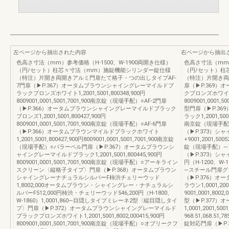
左ページから抽出された内容
右ページから抽出
色高さ寸法（mm）参考価格（H-1500、W-1900両開き仕様）
色高さ寸法（mm）
（円/セット）柱芯々寸法（mm）施錠機能シリンダー錠仕様
（円/セット）柱
（特注）片開き両開きアルミ門扉たて格子・つの出しタイプAF-
（特注）片開き両
7門扉（▶P.367）オータムブラウンシャイングレーマイルドブ
扉（▶P.369
ラックブロンズホワイト1,2001,5001,800348,900円
クブロンズホワイト1,
8009001,0001,5001,7001,900南京錠（現場手配）○AF-2門扉
8009001,000
（▶P.366）オータムブラウンシャイングレーマイルドブラック
型門扉（▶P.3
ブロンズ1,2001,5001,800427,900円
ラック1,2001,5001
8009001,0001,5001,7001,900南京錠（現場手配）○AF-6門扉
南京錠（現場手配
（▶P.366）オータムブラウンマイルドブラックホワイト
（▶P.373）
1,2001,5001,800427,900円8009001,0001,5001,7001,900南京錠
+9001,2001,500
（現場手配）○パラーベル門扉（▶P.367）オータムブラウンシ
錠（現場手配）—
ャイングレーマイルドブラック1,2001,5001,800445,900円
（▶P.373）シャ
8009001,0001,5001,7001,900南京錠（現場手配）○アーキライン
円（H-1200、W-1
スクリーン〈縦格子タイプ〉門扉（▶P.368）オータムブラウン
—スチール門扉グ
シャイングレーナチュラルシルバーF柿渋チェリーウッド
（▶P.376）
1,8002,000オータムブラウン・シャイングレー・ナチュラルシ
ラウン1,0001,200
ルバーF512,000円柿渋・チェリーウッド546,200円（H-1800、
9001,0001,
W-1860）1,0001,860—目隠しタイプミレーネ2型〈縦目隠しタイ
型（▶P.377
プ〉門扉（▶P.372）オータムブラウンシャイングレーマイルド
1,0001,2001,50
ブラックブロンズホワイト1,2001,5001,8002,000415,900円
968.51,068.
8009001,0001,5001,7001,900南京錠（現場手配）○オブリークフ
錠対応門扉（▶P