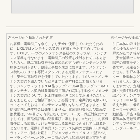
左ページから抽出された内容
右ページから抽出
お客様に電動引戸を永く、より安全に使用していただくため
引戸本体の取り付
に、LIXILではメンテナンス契約（有償）をおすすめしていま
ずつゆるみが生じ
す。LIXILグループのメンテナンス会社のスタッフが、メンテナ
戸のがたつき等が
ンス業務を行ないます。電動引戸の設置を検討されている方は
（安全補助センサ
もちろん、既に電動引戸を設置済みの方もぜひメンテナンス契
陽光の影響を受け
約をご検討下さい。故障と事故を未然に防ぎます。メンテナン
要です。光電セン
ス契約のメリット専門スタッフによる定期メンテナンスによ
ません。引戸本体
り、安全に電動引戸を使用していただけます。1メリットメンテ
ター、駆動軸など
ナンス契約を結んでいただきますと基本料金は無償となりま
られません。放っ
す。ジャンボスライドN-AL型ラングベールAL型ラングベールST
りますので、定期
型メンテナンス契約対象電動引戸商品※写真は手動タイプメンテ
認・交換4電動引
ナンス契約について、および電動引戸に関してお困りのことが
認メンテナンスで
ありましたら、ご相談下さい。が必要です。定期的な点検2メリ
スライドN-AL
ットとってもお得！メンテナンス契約を結んで頂きますと、契
終えた後に、最終
約期間内は基本料金は発生しません。電装部品費および部品交
ローラーや戸車・
換費用は、2年目から有償となります。メーカー保証対象につき
動部品・戸当り柱
ましては、商品保証書の記載事項に準じます。※ただし、お客様
装置本体電動装置
責任による故障および天災等による出向につきましては対象外
ンアップ特注対応
となります。電動引戸商品メンテナンス契約のご案内336新商品
ラングベールパラ
ラインアップ特注対応引 戸ジャンボスライドＮ-ＡＬ型アペリ
ードラングベールパラレーロ商品の色は印刷の性質上実物と多