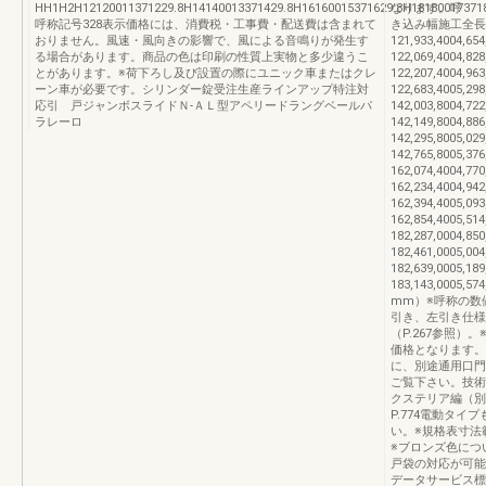
HH1H2H12120011371229.8H14140013371429.8H16160015371629.8H181800173718
なります。呼 
呼称記号328表示価格には、消費税・工事費・配送費は含まれて
き込み幅施工全長手
おりません。風速・風向きの影響で、風による音鳴りが発生す
121,933,4004,654
る場合があります。商品の色は印刷の性質上実物と多少違うこ
122,069,4004,828
とがあります。※荷下ろし及び設置の際にユニック車またはクレ
122,207,4004,963
ーン車が必要です。シリンダー錠受注生産ラインアップ特注対
122,683,4005,298
応引 戸ジャンボスライドＮ-ＡＬ型アペリードラングベールパ
142,003,8004,722
ラレーロ
142,149,8004,886
142,295,8005,029
142,765,8005,376
162,074,4004,770
162,234,4004,942
162,394,4005,093
162,854,4005,514
182,287,0004,850
182,461,0005,004
182,639,0005,189
183,143,0005,5
mm）※呼称の数
引き、左引き仕様
（P.267参照）
価格となります。
に、別途通用口門
ご覧下さい。技術資
クステリア編（別冊
P.774電動タイ
い。※規格表寸法
※ブロンズ色につ
戸袋の対応が可能
データサービス標準