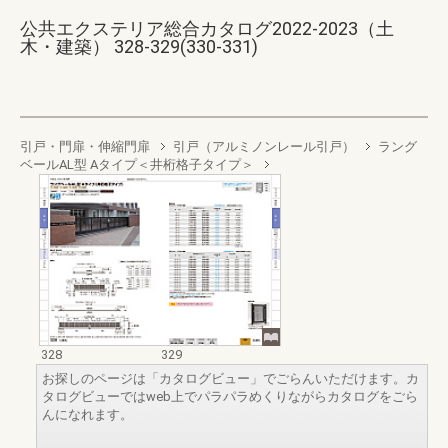
公共エクステリア総合カタログ2022-2023（土
木・建築） 328-329(330-331)
引戸・門扉・伸縮門扉
引戸（アルミノンレール引戸）
ラング
ベールAL型 Aタイプ＜井桁格子タイプ＞
328
329
お探しのページは「カタログビュー」でごらんいただけます。カ
タログビューではweb上でパラパラめくりながらカタログをごら
んになれます。