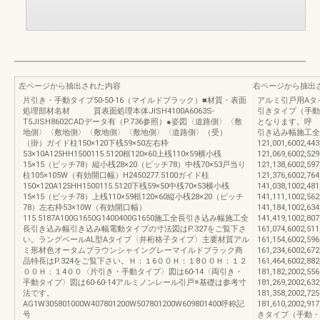
左ページから抽出された内容
右ページから抽出
片引き・手動タイプ50-50-16（マイルドブラック）■材質・表面
アルミ引戸用Aタイ
処理部材名材 質表面処理本体JISH4100A6063S-
引きタイプ（手動
T5JISH8602CADデータ有（P.736参照）●姿図〈道路側〉〈敷
となります。呼
地側〉〈敷地側〉〈敷地側〉〈敷地側〉〈道路側〉（受）
引き込み幅施工全
（掛）ガイド柱150×120下桟59×50左右枠
121,001,6002,443
53×10A125HH1500115.5120框120×60上桟110×59横小桟
121,069,6002,529
15×15（ピッチ78）縦小桟28×20（ピッチ78）中桟70×53戸当り
121,138,6002,597
柱105×105W（有効開口幅）H2450277.5100ガイド柱
121,376,6002,764
150×120A125HH1500115.5120下桟59×50中桟70×53横小桟
141,038,1002,481
15×15（ピッチ78）上桟110×59框120×60縦小桟28×20（ピッチ
141,111,1002,562
78）左右枠53×10W（有効開口幅）
141,184,1002,634
115.5187A100G1650G1400400G1650施工全長引き込み幅施工全
141,419,1002,807
長引き込み幅引き込み幅電動タイプの寸法図はP.327をご覧下さ
161,074,6002,511
い。ラングベールAL型Aタイプ〈井桁格子タイプ〉主要材質アル
161,154,6002,596
ミ形材色オータムブラウンシャイングレーマイルドブラック商
161,234,6002,672
品特長はP.324をご覧下さい。Ｈ：１6００Ｈ：１8００Ｈ：１２
161,464,6002,882
００Ｈ：１4００〈片引き・手動タイプ〉図は60-14〈両引き・
181,182,2002,556
手動タイプ〉図は60-60-14アルミノンレール引戸※基礎は参考寸
181,269,2002,632
法です。
181,358,2002,725
AG1W305801000W407801200W507801200W609801400呼称記
181,610,2002,
号
きタイプ（手動・