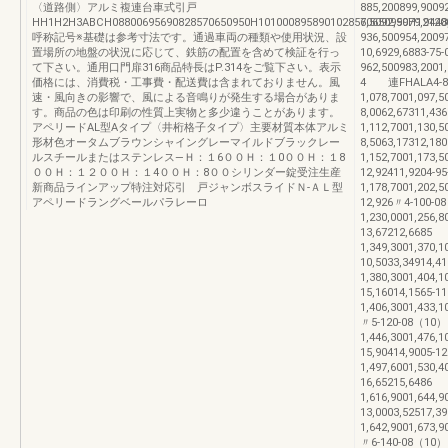
〈道路側〉アルミ複連台車式引戸
885,200899,9009
HH1H2H3ABCH08800695690828570650950H1010008958901028570650950H121200
6,5092,9979,9
呼称記号※基礎は参考寸法です。通過車両の種類や使用状況、設
936,500954,200
置場所の地盤の状況に応じて、鉄筋の配置を含めて検証を行っ
10,6929,6883-
て下さい。通用口門扉316商品特長はP.314をご覧下さい。表示
962,500983,200
価格には、消費税・工事費・配送費は含まれておりません。風
4 連FHALA4-8
速・風向きの影響で、風による音鳴りが発生する場合がありま
1,078,7001,097,
す。商品の色は印刷の性質上実物と多少違うことがあります。
8,0062,67311,
アペリードAL型Aタイプ〈井桁格子タイプ〉主要材質本体アルミ
1,112,7001,130,
形材色オータムブラウンシャイングレーマイルドブラックレー
8,5063,17312,
ルスチールまたはステンレス―Ｈ：１6００Ｈ：１0００Ｈ：１8
1,152,7001,173,
００Ｈ：１２００Ｈ：１4００Ｈ：8００シリンダー錠受注生産
12,92411,9204
新商品ラインアップ特注対応引 戸ジャンボスライドＮ-ＡＬ型
1,178,7001,202,
アペリードラングベールパラレーロ
12,926〃4-100
1,230,0001,256,
13,67212,668
1,349,3001,370,
10,5033,34914,
1,380,3001,404,
15,16014,1565
1,406,3001,433,
〃5-120-08（1
1,446,3001,476,
15,90414,9005
1,497,6001,530,
16,65215,648
1,616,9001,644,
13,0003,52517,
1,642,9001,673,
〃6-140-08（1