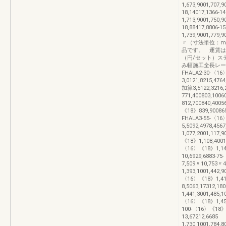
1,673,9001,707,
18,14017,1366
1,713,9001,750,
18,88417,8806
1,739,9001,779,
〃（寸法単位：m
品です。 運賃
（円/セット）ス
み幅施工全長レー
FHALA2-30-〈16
3,0121,8215,47
加算3,5122,3216
771,400803,100
812,700840,4005
《18》839,90086
FHALA3-55-〈16
5,5092,4978,45
1,077,2001,117
《18》1,108,4001,
〈16〉《18》1,145
10,6929,6883-7
7,509〃10,753
1,393,1001,442,
〈16〉《18》1,414
8,5063,17312,1
1,441,3001,485,
〈16〉《18》1,453
100-〈16〉《18》1
13,67212,668
1,730,1001,784,