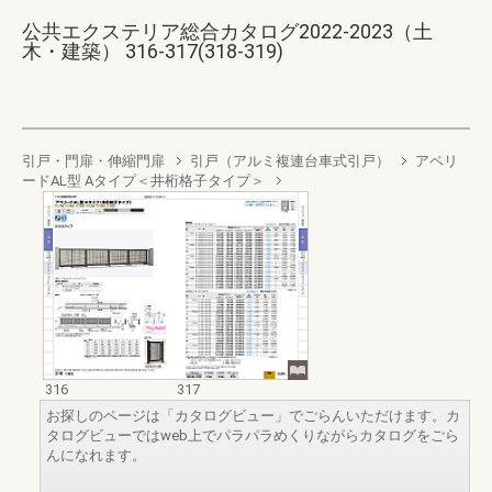
公共エクステリア総合カタログ2022-2023（土
木・建築） 316-317(318-319)
引戸・門扉・伸縮門扉
引戸（アルミ複連台車式引戸）
アペリ
ードAL型 Aタイプ＜井桁格子タイプ＞
316
317
お探しのページは「カタログビュー」でごらんいただけます。カ
タログビューではweb上でパラパラめくりながらカタログをごら
んになれます。