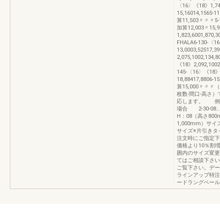
〈16〉《18》1,747
15,16014,1565-
算11,503〃〃〃5-1
加算12,003〃15,9
1,823,6001,870
FHALA6-130-〈16
13,0003,52517,
2,075,1002,134
《18》2,092,1002
145-〈16〉《18》2
18,88417,8806-
算15,000〃〃
枚数-間口-高さ
応します。 例）2-
場合 2-30-08
H：08（高さ800
1,000mm）サイ
サイズ※片引きタ
注文時にご指定下
価格より10％割増
囲内のサイズ変更
てはご相談下さい
ご覧下さい。データ
ラインアップ特注
ードラングベール