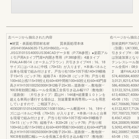
左ページから抽出された内容
右ページから抽出
■材質・表面処理部材名材 質表面処理本体
技術資料P.756
JISH4100A6063S-T5JISH8602レール
（別冊）UK1300
JISG3101SS400SUS304CADデータ有（P.736参照）●姿図アル
引きタイプH：08
ミ引戸用Aタイプ門扉※内開き専用（P.380参照）4連タイプ
は別途加算とな
FHALA4-80-14（オータムブラウン）片引きタイプ※H：16、18
テンレスレール加
サイズにはパネルに中桟（70×53）が入ります。※本体パネルと
ール全長H：08タ
台車を現場で組み付けます。戸当り柱105×105下桟140×59横格
2 連FHALA2-3
子15×15（ピッチ78）縦格子A・B20×28（ピッチ78）戸当り框
574,400584,4005
100×60上桟115×59控え柱60×40中間框100×60控え柱60×40門扉
3,0121,8215,4
高さH1H105100250300H3H2格子25×30︿道路側﹀︿敷地側﹀
586,400600,4006
90CB有効開口幅レール全長施工全長引き込み幅117〈敷地側〉
3,5122,3216,2
〈道路側〉〈片引きタイプ〉図はH：144連※総重量１０トンを
613,400627,4006
超える車両が通行する場合は、別途重量車両専用レールを用意
45-08（10）［1
していますので、ご相談下さい。
667,700680,7006
4030281510163420250C150B150Aレール断面※H：16、18サイ
4,5122,8217,7
ズにはパネルに中桟（70×53）が入ります。※本体パネルと台車
707,700723,700
を現場で組み付けます。戸当り柱105×105下桟140×59横格子
8,4567,4523 
15×15（ピッチ78）縦格子A・B20×28（ピッチ78）戸当り框
824,200839,9008
100×60上桟115×59控え柱60×40中間框100×60控え柱60×40門扉
5,5092,4978,4
高さH1H105100250300H3H2格子25×30︿道路側﹀︿敷地側﹀
842,200857,9008
90CB有効開口幅レール全長施工全長引き込み幅117〈敷地側〉
65-08（10）［1