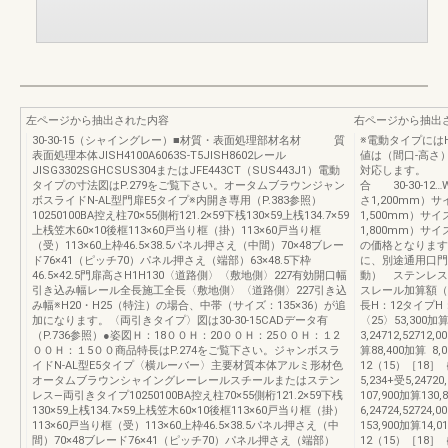
左ページから抽出された内容
右ページから抽出
30-30-15（シャイングレー）■材質・表面処理部材名材 質
※電動タイプには
表面処理本体JISH4100A6063S-T5JISH8602レール
値は（間口-高さ
JISG3302SGHCSUS304またはJFE443CT（SUS443J1）電動
対応します。 例）
タイプの寸法図はP.279をご覧下さい。オータムブラウンジャン
合 30-30-12…
ボスライドN-AL型門扉E5タイプ※内開き専用（P.383参照）
さ1,200mm）サ
10250100BA控え柱70×55側桁121.2×59下桟130×59上桟134.7×59
1,500mm）サイ
上桟笠木60×10後框113×60戸当り框（掛）113×60戸当り框
1,800mm）サ
（受）113×60上枠46.5×38.5パネル押さえ（中間）70×48ブレー
の価格となります
ド76×41（ピッチ70）パネル押さえ（端部）63×48.5下枠
に、別途通用口門
46.5×42.5門扉高さH1H130〈道路側〉〈敷地側〉227有効開口幅
動） ステンレ
引き込み幅レール全長施工全長〈敷地側〉〈道路側〉227引き込
スレール加算額（
み幅※H20・H25（特注）の場合、中帯（サイズ：135×36）が追
長H：12タイプH：
加になります。〈両引きタイプ〉図は30-30-15CADデータ有
〈25〉53,300加算
（P.736参照）●姿図Ｈ：18００Ｈ：20００Ｈ：25００Ｈ：１2
3,24712,52712
００Ｈ：１5００商品特長はP.274をご覧下さい。ジャンボスラ
算88,400加算 8,01
イドN-AL型E5タイプ〈横ルーバー〉主要材質本体アルミ形材色
12（15）［18］｛2
オータムブラウンシャイングレーレールスチールまたはステン
5,234+受5,2472
レス―両引きタイプ10250100BA控え柱70×55側桁121.2×59下桟
107,900加算130,
130×59上桟134.7×59上桟笠木60×10後框113×60戸当り框（掛）
6,24724,52724
113×60戸当り框（受）113×60上枠46.5×38.5パネル押さえ（中
153,900加算14,01
間）70×48ブレード76×41（ピッチ70）パネル押さえ（端部）
12（15）［18］｛2