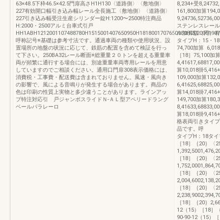
63×48.5下枠46.5×42.5門扉高さH1H130〈道路側〉〈敷地側〉
8,234+受8,2473
227有効開口幅引き込み幅レール全長施工〈敷地側〉〈道路側〉
161,800加算194,
227引き込み幅受注生産シリンダー錠H:1200〜2500特注商品
9,24736,52
H:2000・2500アルミ台車式引戸
ステンレスレー
HH1ABH1212001107488780H1515001407650950H1818001707650950H2020001907
ル加算額（円）有
呼称記号※基礎は参考寸法です。通過車両の種類や使用状況、設
タイプH：15・18タ
置場所の地盤の状況に応じて、鉄筋の配置を含めて検証を行っ
74,700加算 6,018
て下さい。250BA32レール断面※総重量２０トンを超える重量車
［18］75,100加算
両が頻繁に通行する場合には、別途重量車両専用レールを用意
4,41617,68817,
していますのでご相談ください。通用口門扉308表示価格には、
算10,018掛5,416
消費税・工事費・配送費は含まれておりません。風速・風向き
109,000加算132,
の影響で、風による音鳴りが発生する場合があります。商品の
6,41625,68825,
色は印刷の性質上実物と多少違うことがあります。ラインアッ
算14,018掛7,416
プ特注対応引 戸ジャンボスライドＮ-ＡＬ型アペリードラング
149,700加算180,
ベールパラレーロ
8,41633,68833,
算18,018掛9,41
格表両引きタイプ
品です。呼 称標
タイプH：18タイプ
［18］｛20｝〈2
1,392,5001,476,
［18］｛20｝〈2
1,752,0001,864,
［18］｛20｝〈2
2,004,6002,138,
［18］｛20｝〈2
2,238,9002,394,
［18］｛20｝2,661,1
12（15）［18］｛20｝
90-90-12（15）