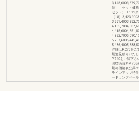
3,148,6003,37
動） セット価
セット）H：12タイ
［18］3,423,9003
3,851,4003,952
4,185,7004,307
4,415,6004,551
4,922,7005,090
5,257,6005,445
5,486,4005,
詳細はP.278
別途見積りいたし
P.740をご覧下
照技術資料P.756
規格価格表公共エクス
ラインアップ特注
ードラングベール