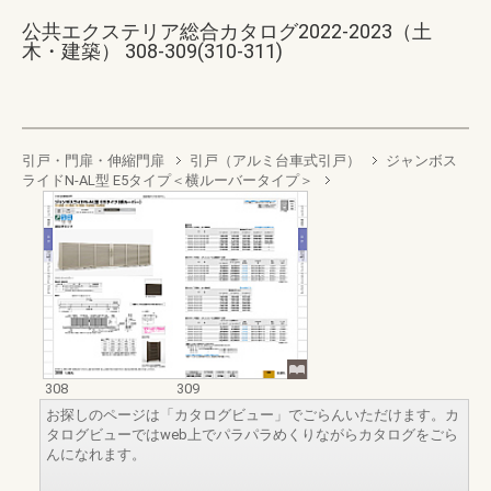
公共エクステリア総合カタログ2022-2023（土
木・建築） 308-309(310-311)
引戸・門扉・伸縮門扉
引戸（アルミ台車式引戸）
ジャンボス
ライドN-AL型 E5タイプ＜横ルーバータイプ＞
308
309
お探しのページは「カタログビュー」でごらんいただけます。カ
タログビューではweb上でパラパラめくりながらカタログをごら
んになれます。