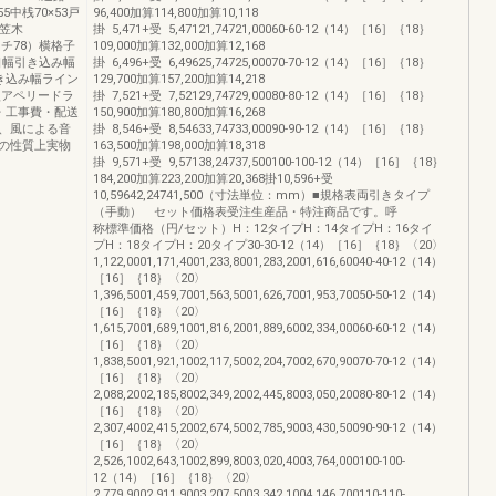
5中桟70×53戸
96,400加算114,800加算10,118
桟笠木
掛 5,471+受 5,47121,74721,00060-60-12（14）［16］｛18｝
ピッチ78）横格子
109,000加算132,000加算12,168
開口幅引き込み幅
掛 6,496+受 6,49625,74725,00070-70-12（14）［16］｛18｝
き込み幅ライン
129,700加算157,200加算14,218
型アペリードラ
掛 7,521+受 7,52129,74729,00080-80-12（14）［16］｛18｝
・工事費・配送
150,900加算180,800加算16,268
、風による音
掛 8,546+受 8,54633,74733,00090-90-12（14）［16］｛18｝
の性質上実物
163,500加算198,000加算18,318
掛 9,571+受 9,57138,24737,500100-100-12（14）［16］｛18｝
184,200加算223,200加算20,368掛10,596+受
10,59642,24741,500（寸法単位：mm）■規格表両引きタイプ
（手動） セット価格表受注生産品・特注商品です。呼
称標準価格（円/セット）H：12タイプH：14タイプH：16タイ
プH：18タイプH：20タイプ30-30-12（14）［16］｛18｝〈20〉
1,122,0001,171,4001,233,8001,283,2001,616,60040-40-12（14）
［16］｛18｝〈20〉
1,396,5001,459,7001,563,5001,626,7001,953,70050-50-12（14）
［16］｛18｝〈20〉
1,615,7001,689,1001,816,2001,889,6002,334,00060-60-12（14）
［16］｛18｝〈20〉
1,838,5001,921,1002,117,5002,204,7002,670,90070-70-12（14）
［16］｛18｝〈20〉
2,088,2002,185,8002,349,2002,445,8003,050,20080-80-12（14）
［16］｛18｝〈20〉
2,307,4002,415,2002,674,5002,785,9003,430,50090-90-12（14）
［16］｛18｝〈20〉
2,526,1002,643,1002,899,8003,020,4003,764,000100-100-
12（14）［16］｛18｝〈20〉
2,779,9002,911,9003,207,5003,342,1004,146,700110-110-