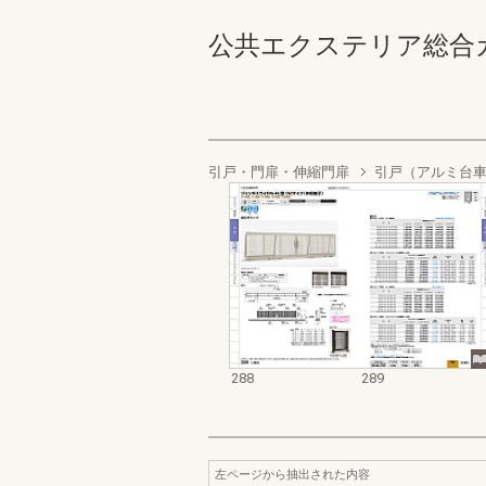
公共エクステリア総合カタログ
引戸・門扉・伸縮門扉
引戸（アルミ台
288
289
左ページから抽出された内容