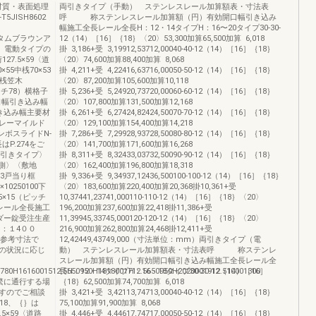
■材質・表面処理
両引きタイプ（手動） ステンレスレール加算額表・寸法表
JISH8602
呼 称ステンレスレール加算額（円）有効開口幅引き込み
幅施工全長レール全長H：12・14タイプH：16〜20タイプ30-30-
ータムブラウンア
12（14）［16］｛18｝〈20〉53,300加算65,500加算 6,018
照）電動タイプの
掛 3,186+受 3,19912,53712,00040-40-12（14）［16］｛18｝
27.5×59〈道
〈20〉74,600加算88,400加算 8,068
55中桟70×53
掛 4,211+受 4,22416,63716,00050-50-12（14）［16］｛18｝
上桟笠木
〈20〉87,200加算105,600加算10,118
ピッチ78）横格子
掛 5,236+受 5,24920,73720,00060-60-12（14）［16］｛18｝
開口幅引き込み幅
〈20〉107,800加算131,500加算12,168
き込み幅主要材
掛 6,261+受 6,27424,82424,50070-70-12（14）［16］｛18｝
レーマイルド
〈20〉129,100加算154,400加算14,218
ボスライドN-
掛 7,286+受 7,29928,93728,50080-80-12（14）［16］｛18｝
P.274をご
〈20〉141,700加算171,600加算16,268
両引きタイプ〉
掛 8,311+受 8,32433,03732,50090-90-12（14）［16］｛18｝
道路側〉〈敷地
〈20〉162,400加算196,800加算18,318
53戸当り框
掛 9,336+受 9,34937,12436,500100-100-12（14）［16］｛18｝
10250100下
〈20〉183,600加算220,400加算20,368掛10,361+受
5×15（ピッチ
10,37441,23741,000110-110-12（14）［16］｛18｝〈20〉
幅レール全長施工
196,200加算237,600加算22,418掛11,386+受
ダー錠受注生産
11,39945,33745,000120-120-12（14）［16］｛18｝〈20〉
Ｈ：１4００
216,900加算262,800加算24,468掛12,411+受
礎は参考寸法で
12,42449,43749,000（寸法単位：mm）両引きタイプ（電
の状況に応じ
動） ステンレスレール加算額表・寸法表呼 称ステンレ
スレール加算額（円）有効開口幅引き込み幅施工全長レール全
780H1616001512.5650950H1818001712.5650950H2020001912.510001300
長H：12・14タイプH：16・18タイプ30-30-12（14）［16］
繁に通行する場
｛18｝62,500加算74,700加算 6,018
すのでご相談
掛 3,421+受 3,42113,74713,00040-40-12（14）［16］｛18｝
・18、｛｝は
75,100加算91,900加算 8,068
.5×59〈道路
掛 4,446+受 4,44617,74717,00050-50-12（14）［16］｛18｝