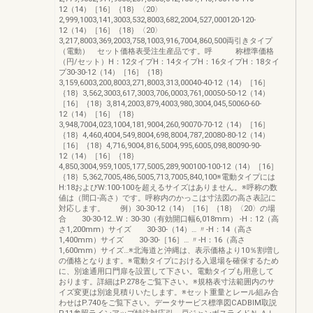
12（14）［16］｛18｝〈20〉
2,999,1003,141,3003,532,8003,682,2004,527,000120-120-
12（14）［16］｛18｝〈20〉
3,217,8003,369,2003,758,1003,916,7004,860,500両引きタイプ
（電動） セット価格表受注生産品です。呼 称標準価格
（円/セット）H：12タイプH：14タイプH：16タイプH：18タイ
プ30-30-12（14）［16］｛18｝
3,159,6003,200,8003,271,8003,313,00040-40-12（14）［16］
｛18｝3,562,3003,617,3003,706,0003,761,00050-50-12（14）
［16］｛18｝3,814,2003,879,4003,980,3004,045,50060-60-
12（14）［16］｛18｝
3,948,7004,023,1004,181,9004,260,90070-70-12（14）［16］
｛18｝4,460,4004,549,8004,698,8004,787,20080-80-12（14）
［16］｛18｝4,716,9004,816,5004,995,6005,098,80090-90-
12（14）［16］｛18｝
4,850,3004,959,1005,177,5005,289,900100-100-12（14）［16］
｛18｝5,362,7005,486,5005,713,7005,840,100※電動タイプには
H:18およびW:100-100を超えるサイズはありません。※呼称の数
値は（間口-高さ）です。呼称内のかっこは寸法図の高さ表記に
対応します。 例）30-30-12（14）［16］｛18｝〈20〉の場
合 30-30-12…W：30-30（有効開口幅6,018mm） -H：12（高
さ1,200mm）サイズ 30-30-（14）… 〃-H：14（高さ
1,400mm）サイズ 30-30-［16］… 〃-H：16（高さ
1,600mm）サイズ…※北海道と沖縄は、表示価格より10％割増し
の価格となります。※電動タイプにおける入退場を確保するため
に、別途通用口門扉を設置して下さい。電動タイプも用意して
おります。詳細はP.278をご覧下さい。※規格表寸法範囲内のサ
イズ変更は別途見積りいたします。※セット重量とレール組み合
わせはP.740をご覧下さい。データサービス標準図CADBIM取説