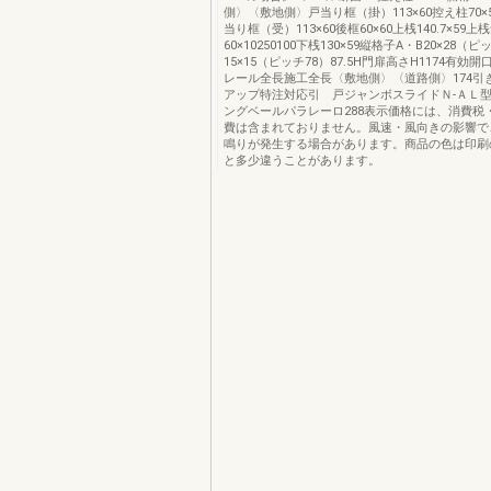
側〉〈敷地側〉戸当り框（掛）113×60控え柱70×5
当り框（受）113×60後框60×60上桟140.7×59上
60×10250100下桟130×59縦格子A・B20×28（
15×15（ピッチ78）87.5H門扉高さH1174有効
レール全長施工全長〈敷地側〉〈道路側〉174引
アップ特注対応引 戸ジャンボスライドＮ-ＡＬ
ングベールパラレーロ288表示価格には、消費税
費は含まれておりません。風速・風向きの影響で
鳴りが発生する場合があります。商品の色は印刷
と多少違うことがあります。