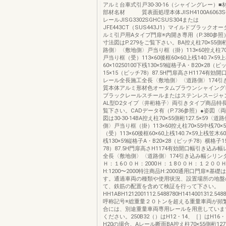
アルミ台車式引戸30-30-16（シャイングレー）
部材名材 質表面処理本体JISH4100A6063S-T5
レールJISG3302SGHCSUS304または
JFE443CT（SUS443J1）マイルドブラックオ
ルミ引戸用Aタイプ門扉※内開き専用（P.380参
寸法図はP.279をご覧下さい。BA控え柱70×55側桁1
路側〉〈敷地側〉戸当り框（掛）113×60控え柱70×
戸当り框（受）113×60後框60×60上桟140.7×59
60×10250100下桟130×59縦格子A・B20×28（
15×15（ピッチ78）87.5H門扉高さH1174有効
レール全長施工全長〈敷地側〉〈道路側〉174引
質本体アルミ形材色オータムブラウンシャイング
ブラックレールスチールまたはステンレス―ジャン
AL型D2タイプ〈井桁格子〉両引きタイプ商品特長は
覧下さい。CADデータ有（P.736参照）●姿図〈
図は30-30-14BA控え柱70×55側桁127.5×59〈
側〉戸当り框（掛）113×60控え柱70×55中桟70×
（受）113×60後框60×60上桟140.7×59上桟笠木60×
桟130×59縦格子A・B20×28（ピッチ78）横格子1
78）87.5H門扉高さH1174有効開口幅引き込み
全長〈敷地側〉〈道路側〉174引き込み幅シリン
Ｈ：１6００Ｈ：2000Ｈ：１8００Ｈ：１２００
H:1200〜2000特注商品H:2000通用口門扉※基
す。通過車両の種類や使用状況、設置場所の地盤
て、鉄筋の配置を含めて検証を行って下さい。
HH1ABH1212001112.5488780H1414001312.5488
呼称記号※総重量２０トンを超える重量車両が頻
合には、別途重量車両専用レールを用意していま
ください。250B32（）はH12・14、［］はH16
H20の場合。Aレール断面BA控え柱70×55側桁127