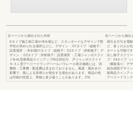
左ページから抽出された内容
右ページから抽出
Dタイプ施工例工場や浄水場など、スタンダードなデザインで堅
両引き片引き電動
牢性が求められる場所などに。デザイン ：D1タイプ〈縦格子〉
ど、多くの人が往
設置場所 ：浄水場D1タイプ〈縦格子〉D2タイプ〈井桁格子〉デ
ネートも可能です
ザイン ：D2タイプ〈井桁格子〉設置場所 ：工場ジャンボスライ
出し格子スクリー
ドN-AL型新商品ラインアップ特注対応引 戸ジャンボスライド
プ〉E4タイプ〈
Ｎ-ＡＬ型アペリードラングベールパラレーロ表示価格には、消
〈横板張り〉デザ
費税・工事費・配送費は含まれておりません。風速・風向きの
総合病院デザイン
影響で、風による音鳴りが発生する場合があります。商品の色
新商品ラインアッ
は印刷の性質上、実物と多少違うことがあります。276
アペリードラング