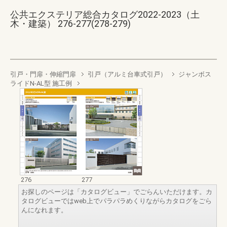
公共エクステリア総合カタログ2022-2023（土
木・建築） 276-277(278-279)
引戸・門扉・伸縮門扉
引戸（アルミ台車式引戸）
ジャンボス
ライドN-AL型 施工例
276
277
お探しのページは「カタログビュー」でごらんいただけます。カ
タログビューではweb上でパラパラめくりながらカタログをごら
んになれます。