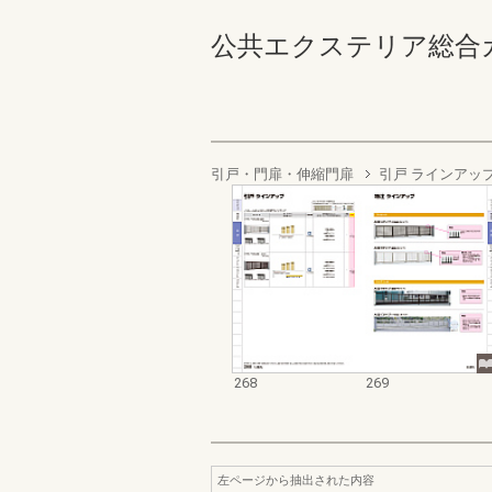
公共エクステリア総合カタログ
引戸・門扉・伸縮門扉
引戸 ラインアッ
268
269
左ページから抽出された内容