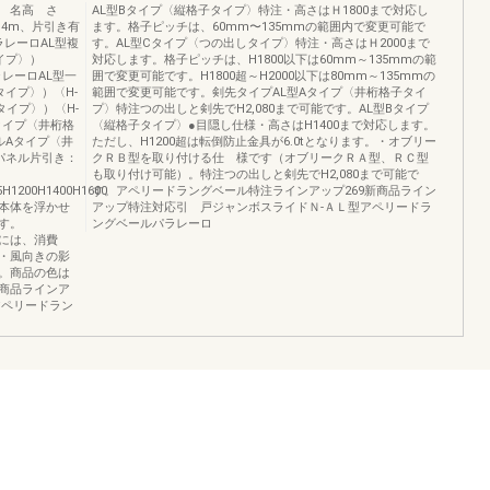
 名高 さ
AL型Bタイプ〈縦格子タイプ〉特注・高さはＨ1800まで対応し
.4m、片引き有
ます。格子ピッチは、60mm〜135mmの範囲内で変更可能で
レーロAL型複
す。AL型Cタイプ〈つの出しタイプ〉特注・高さはＨ2000まで
タイプ〉）
対応します。格子ピッチは、H1800以下は60mm～135mmの範
ラレーロAL型一
囲で変更可能です。H1800超～H2000以下は80mm～135mmの
子タイプ〉）〈H-
範囲で変更可能です。剣先タイプAL型Aタイプ〈井桁格子タイ
子タイプ〉）〈H-
プ〉特注つの出しと剣先でH2,080まで可能です。AL型Bタイプ
Aタイプ〈井桁格
〈縦格子タイプ〉●目隠し仕様・高さはH1400まで対応します。
ルAタイプ〈井
ただし、H1200超は転倒防止金具が6.0tとなります。・オブリー
パネル片引き：
クＲＢ型を取り付ける仕 様です（オブリークＲＡ型、ＲＣ型
も取り付け可能）。特注つの出しと剣先でH2,080まで可能で
.5H1200H1400H1600
す。アペリードラングベール特注ラインアップ269新商品ライン
本体を浮かせ
アップ特注対応引 戸ジャンボスライドＮ-ＡＬ型アペリードラ
す。
ングベールパラレーロ
価格には、消費
・風向きの影
。商品の色は
商品ラインア
アペリードラン