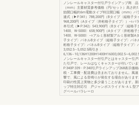
ノンレールキャスター付引戸ラインアップ商 品
（mm）主要材質参考価格（円/セット）高さ約1
効開口幅約6m電動タイプ特注開口幅（mm）パラ
連式（▶P.341）788,200円（Bタイプ〈縦格子
968,200円（Aタイプ〈井桁格子タイプ〉）−○パ
本引式（▶P.342）543,900円（Bタイプ〈縦格
1400、W-5000〉658,900円（Aタイプ〈井桁格
1400、W-5000〉−○アルミ形材製アルミ形材製
子タイプ〉パネルBタイプ〈縦格子タイプ〉パネ
桁格子タイプ〉パネルBタイプ〈縦格子タイプ〉
3,052.5∼5,052.5両引き：
6,136∼10,136H1200H1400H16003,002.5∼6,002
ノンレールキャスター付引戸とはキャスター引戸
た引戸で、レールはなくキャスターが付いていま
P.340P.339・P.340引戸ラインアップ268表示
税・工事費・配送費は含まれておりません。風速
響で、風による音鳴りが発生する場合があります
印刷の性質上実物と多少違うことがあります。新
ップ特注対応引 戸ジャンボスライドＮ-ＡＬ型
グベールパラレーロ