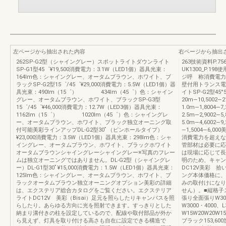
左ページから抽出された内容
右ページから抽出
262SP-G2型（シャイングレー）スポットライトダウンライト
263技術資料P.
SP-G1型45゜¥19,500消費電力：3.1W（LED1個）器具光束：
UK1300_P.1
164lm色：シャイングレー、オータムブラウン、ホワイト、ブ
ジ呼 称消費電力
ラックSP-G2型15゜/45゜¥29,000消費電力：5.5W（LED1個）器
壁付用トランス電源ユ
具光束：490lm（15゜） 434lm（45゜）色：シャイン
イトSP-G2型45°5
グレー、オータムブラウン、ホワイト、ブラックSP-G3型
20m―10,5002
15゜/45゜¥46,000消費電力：12.7W（LED3個）器具光束：
1.0m―1,8004
1162lm（15゜） 1020lm（45゜）色：シャイングレ
2.5m―2,9002
ー、オータムブラウン、ホワイト、ブラック独立オーニング取
5.0m―4,6002
付可能美彩ラインアップDL-G2型30ﾟ（ピンホールタイプ）
―1,5004―6,0
¥23,000消費電力：3.5W（LED1個）器具光束：298lm色：シャ
消費電力を超えな
イングレー、オータムブラウン、ホワイト、ブラックホワイト
管部材は必要に応
オータムブラウンシャイングレーシャイングレー※‌写真のフレー
は現場に応じて長
ムは独立オーニングではありません。DL-G2型（シャイングレ
明のため、キャン
ー）DL-G1型30ﾟ¥15,000消費電力：1.5W（LED1個）器具光束：
DC12V美彩 拾
125lm色：シャイングレー、オータムブラウン、ホワイト、ブ
ング本体価格に、
ラックオータムブラウン独立オーニングオプション美彩の詳細
みの取付けになり
は、エクステリア総合カタログをご覧ください。エクステリア
せん）。■縦格
ライトDC12V 美彩（Bisai）足元を照らしたりキャンバスを照
張り全面張りW3000
らしたり。あらゆる方向に光を照射できます。すっきりとした
W3000・4000、L
納まり溝付きの柱を設定しているので、配線や取付部品が外か
W15W20W20W
ら見えず、灯具を取り付ける高さも自在に設定できる構造で
ブラック153,600加