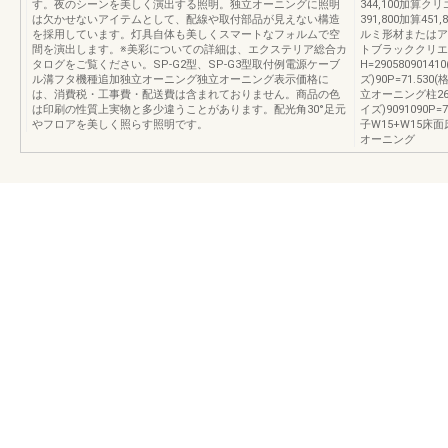
す。夜のシーンを美しく演出する照明。独立オーニングに照明
344,100加算クリ
は欠かせないアイテムとして、配線や取付部品が見えない構造
391,800加算4
を採用しています。灯具自体も美しくスマートなフォルムで空
ルミ形材またはア
間を演出します。※美彩についての詳細は、エクステリア総合カ
トブラッククリエダ
タログをご覧ください。SP-G2型、SP-G3型取付例電源ケーブ
H=2905809014
ル溝フタ機種追加独立オーニング独立オーニング表示価格に
ズ)90P=71.5
は、消費税・工事費・配送費は含まれておりません。商品の色
立オーニング柱2675
は印刷の性質上実物と多少違うことがあります。配光角30°足元
イズ)9091090P=
やフロアを美しく照らす照明です。
子W15+W15床
オーニング