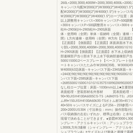
260L=2000,3000,4000W=2000,3000,4000L=2000
キャンバス勾配W2000(3°)W3000(2°)W4000(1
配W2000(3°)W3000(2°)W4000(1.5°)キャンバス
W2000(3°)W3000(2°)W4000(1.5°)ロープ位置
以上調整用キャンバス=300キャンバスP=500調
=300キャンバスP=500調整用キャンバス=300キャ
柱H=2905柱H=2905柱H=2905床面 
体・使用時（全閉）単体・収納時（全開）連棟・
閉）L方向連棟・使用時（全閉）W方向【正面図
【正面図】【側面図】【正面図】床面床面水下水
り部L=2000,3000,4000W=2000,3000,4000G1G1
H=2905床面【側面図】【正面図】水下水上収納
部連棟部戸当り部水下水上水下収納部連棟部戸当
500G1500G2ベースプレート【ベースプレート
ートキャンバスたたみ巾W2000(358)、W3000(49
W4000(632)床面∼キャンバス下面=2345床面
=2443□90□90□90□90□90□90□90□90□90500
ンバス下面=2585床面∼キャンバス下面
=2685500G1500G1G1G1G3575100902009020
なし柱ロープ位置：床面∼1030mm以上■主要部
表面処理・塗装部材名外形材 質表面処理・
90×90JISH4100A6005CS-T5（A6N01S-T5）J
ム89×150JISH4100A6063S-T5ボトム材35×4
40×50キャンバスサイズによるP.256～259参照
200×200SUS304（寸法単位：mm）操作部取
バス収納側の左右いずれか、標準は右側）と水勾
現場で決めることができます。●姿図W3000-L30
ングレー・アクリルキャンバス：アッシュブラウンA
L3000L方向3連棟（シャイングレー・アクリル
シュブラウンA）※サイズおよび単体と連棟で基