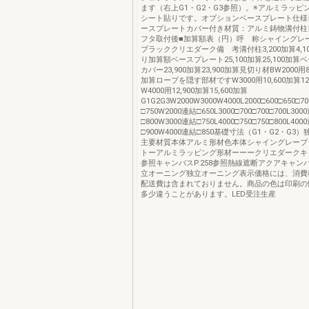
ます（右上G1・G2・G3参照）。※アルミラッピ
シート貼りです。オプションベースプレート仕様▶︎
ースプレートカバー付き材質：アルミ鋳物溝付柱▶︎
フタ取付後■加算額表（円）呼 称シャイングレ
ブラッククリエダーク備 考溝付柱3,200加算4,1
り加算額ベースプレート25,100加算25,100加
カバー23,900加算23,900加算見切り材BW2000用8,
加算ロープを隠す部材ですW3000用10,600加算12
W4000用12,900加算15,600加算
G1G2G3W2000W3000W4000L2000□600□650□7
□750W2000連結□650L3000□700□700□700L300
□800W3000連結□750L4000□750□750□800L400
□900W4000連結□850基礎寸法（G1・G2・G3
主要材質本体アルミ形材色本体シャイングレーブ
トーアルミラッピング形材ーーークリエダークキャン
参照キャンバスP.258参照熱線遮断アクアキャン
立オーニング独立オーニング表示価格には、消費
配送費は含まれておりません。商品の色は印刷の
多少違うことがあります。LED受注生産