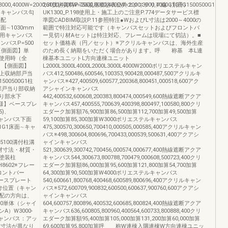
,3000,4000W=2000,3000,4000W=2000,3000,4000W=2000,3000,4000G1G1G1500500G1
261技術資料P.756規格価格表公共エクステリア編（別冊）
.5°)キャンバス勾
UK1300_P.198使用上・施工上のご注意P.774データサービス標
勾配
準図CADBIM取説P.11参照特注●WおよびL寸法は2000～4000の
：床面∼1030mm
範囲で特注対応可能です（キャンバスセットおよびフロントバ
整用キャンバス
ー見切り材Aセットは特注対応、フレームは現場にて切詰）。■
ンバスP=500
セット価格表（円／セット）※アクリルキャンバスは、海外生産
【側面図】単
のため長く納期をいただく場合があります。呼 称基 本L連
使用時（全
棟基本ユニットL方向連棟ユニット
】【側面図】
L2000L3000L4000L2000L3000L4000W2000ポリエステルキャン
上収納部戸当
バス412,500486,600546,100353,900428,000487,500アクリルキ
G1500500G1柱
ャンバス※427,400509,600577,200368,800451,000518,600アク
部戸当り部収納
アシャインキャンバス
り部水下
442,400532,600608,200383,800474,000549,600熱線遮断アクア
仕様】ベースプレ
キャンバス457,400555,700639,400398,800497,100580,800クリ
5)、
エダーク加算額76,900加算86,500加算112,700加算49,500加算
∼キャンバス下面
59,100加算85,300加算W3000ポリエステルキャンバス
G1G1G1床面∼キャ
475,300570,300650,700410,000505,000585,400アクリルキャン
バス※498,300604,800696,700433,000539,500631,400アクアシ
0575100溝付柱溝
ャインキャンバス
材寸法・材質・
521,300639,300742,700456,000574,000677,400熱線遮断アクア
塗装柱
キャンバス544,300673,800788,700479,000608,500723,400クリ
ISH8602※フレー
エダーク加算額86,000加算95,600加算121,800加算54,700加算
5フロントバー
64,300加算90,500加算W4000ポリエステルキャンバス
ベースプレート
540,600661,800768,400468,600589,800696,400アクリルキャン
付け位置（キャン
バス※572,600709,900832,600500,600637,900760,600アクアシ
配の方向は、
ャインキャンバス
00単体（シャイ
604,600757,800896,400532,600685,800824,400熱線遮断アクア
）W3000-
キャンバス636,600805,800960,400564,600733,800888,400クリ
キャンバス：アッ
エダーク加算額95,400加算105,000加算131,200加算60,000加算
礎寸法が異なり
69,600加算95,800加算呼 称W連棟入隅連棟W方向連棟ユニッ