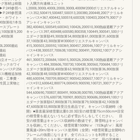
ング形材は樹脂
ト入隅方向連棟ユニット
P.249参照ベ
L2000L3000L4000L2000L3000L4000W2000ポリエステルキャン
P.249参照溝
バス352,500419,500487,500313,200380,200448,200アクリルキ
ー・ホワイト・
ャンバス※367,400442,500518,600328,100403,200479,300アク
00加算柱1本当
アシャインキャンバス
算ベースプレート
382,400465,500549,600343,100426,200510,300熱線遮断アクア
100加算9,200
キャンバス397,400488,600580,800358,100449,300541,500クリ
,400加算
エダーク加算額49,300加算54,800加算61,000加算31,600加算
37,100加算43,300加算W3000ポリエステルキャンバス
00L2000連結
415,300503,200592,100369,300457,200546,100アクリルキャン
0連結
バス※438,300537,700638,100392,300491,700592,100アクアシ
0連結
ャインキャンバス
）独立オーニング
461,300572,200684,100415,300526,200638,100熱線遮断アクア
ラックホワイ
キャンバス484,300606,700730,100438,300560,700684,100クリ
バスP.256
エダーク加算額58,400加算63,900加算70,100加算36,800加算
バス機種追加独
42,300加算48,500加算W4000ポリエステルキャンバス
税・工事費・
480,600594,700709,800427,900542,000657,100アクリルキャン
性質上実物と
バス※512,600642,800774,000459,900590,100721,300アクアシ
ャインキャンバス
544,600690,700837,800491,900638,000785,100熱線遮断アクア
キャンバス576,600738,700901,800523,900686,000849,100クリ
エダーク加算額67,800加算73,300加算79,500加算42,100加算
47,600加算53,800加算受注生産品です。キャンバス収納時（全
開）■垂直最深積雪量比重0.20.3目安の積雪量75cm50cm※目安
の積雪量を超えないうちに必ず雪おろしをしてください。 ‌目
安の積雪量はキャンバス収納時の数値です。降雪時はキャンバ
スを収納してください。積雪荷重1500N/㎡〈153kgf/㎡〉風荷
重風速=20m/秒キャンバス使用時（全閉）※積雪荷重は全開時の
フレームの強度になります。全てのユニットを利用すること
で、田の字のような形に連棟するパターンです。田の字連棟Ｌ