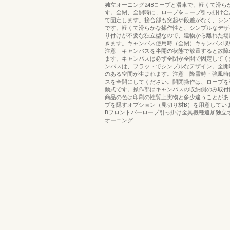
独立オーニング248ロープと滑車で、軽くて滑ら
す。全閉、全開時に、ロープをロープ引っ掛け金
て固定します。接合部も突起や段差がなく、シン
です。軽くて滑らかな操作性と、シンプルなデザ
り付けが不要な独立型なので、建物から離れた場
きます。キャンバス使用時（全閉）キャンバス収
注意 キャンバスを半開の状態で放置すると故障
ます。キャンバスは必ず全閉か全開で固定してく
ンバスは、フラットでシンプルなデザイン。全開
のある空間が生まれます。注意 降雪時・強風時
スを全開にしてください。開閉操作は、ロープを
動式です。操作部はキャンバスの収納側のみ取付
商品の色は印刷の性質上実物と多少違うことがあ
プを隠すオプション（見切り材B）を用意してい
Bフロントバーロープ引っ掛け金具機種追加独立
オーニング