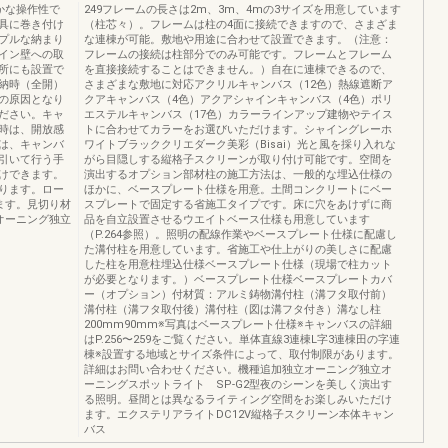
かな操作性で
249フレームの長さは2m、3m、4mの3サイズを用意しています
具に巻き付け
（柱芯々）。フレームは柱の4面に接続できますので、さまざま
プルな納まり
な連棟が可能。敷地や用途に合わせて設置できます。（注意：
イン壁への取
フレームの接続は柱部分でのみ可能です。フレームとフレーム
所にも設置で
を直接接続することはできません。）自在に連棟できるので、
納時（全開）
さまざまな敷地に対応アクリルキャンバス（12色）熱線遮断ア
の原因となり
クアキャンバス（4色）アクアシャインキャンバス（4色）ポリ
ださい。キャ
エステルキャンバス（17色）カラーラインアップ建物やテイス
時は、開放感
トに合わせてカラーをお選びいただけます。シャイングレーホ
は、キャンバ
ワイトブラッククリエダーク美彩（Bisai）光と風を採り入れな
引いて行う手
がら目隠しする‌縦格子スクリーンが取り付け可能です。空間を
けできます。
演出するオプション部材柱の施工方法は、一般的な埋込仕様の
ります。ロー
ほかに、ベースプレート仕様を用意。土間コンクリートにベー
ます。見切り材
スプレートで固定する省施工タイプです。床に穴をあけずに商
オーニング独立
品を自立設置させるウエイトベース仕様も用意しています
（P.264参照）。照明の配線作業やベースプレート仕様に配慮し
た溝付柱を用意しています。省施工や仕上がりの美しさに配慮
した柱を用意柱埋込仕様ベースプレート仕様（現場で柱カット
が必要となります。）ベースプレート仕様ベースプレートカバ
ー（オプション）付材質：アルミ鋳物溝付柱（溝フタ取付前）
溝付柱（溝フタ取付後）溝付柱（図は溝フタ付き）溝なし柱
200mm90mm※写真はベースプレート仕様※キャンバスの詳細
はP.256〜259をご覧ください。単体直線3連棟L字3連棟田の字連
棟※‌設置する地域とサイズ条件によって、取付制限があります。
詳細はお問い合わせください。機種追加独立オーニング独立オ
ーニングスポットライト SP-G2型夜のシーンを美しく演出す
る照明。昼間とは異なるライティング空間をお楽しみいただけ
ます。エクステリアライトDC12V縦格子スクリーン本体キャン
バス