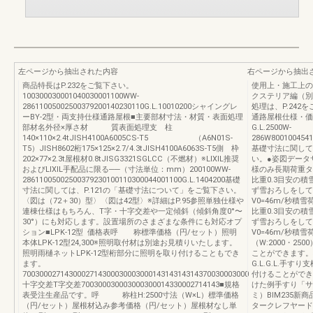
左ページから抽出された内容
右ページから抽出
商品特長はP.232をご覧下さい。
使用上・施工上のご
100300030001040030001100WW-
クステリア編（別冊
28611005002500379200140230110G.L.10010200シャイングレ
処理は、P.242
ーBY-2型・両支持仕様通路屋根■主要部材寸法・材質・表面処理
通路屋根仕様・価
部材名外径×厚さ材 質表面処理支 柱
G.L.2500W-
140×110×2.4tJISH4100A6005CS-T5 （A6N01S-
286W8001004541
T5）JISH8602桁175×125×2.7/4.3tJISH4100A6063S-T5側 枠
基礎寸法に関して
202×77×2.3t屋根材0.8tJISG3321SGLCC（不燃材）※LIXIL推奨
い。●姿図データサ
およびLIXIL手配品に限る──（寸法単位：mm）200100WW-
様のみ長期荷重タイ
28611005002500379230100110300044001100G.L.1404200基礎
比重0.3目安の積
寸法に関しては、P.121の「基礎寸法について」をご覧下さい。
ず雪おろしをして
〈図は（72＋30）型〉〈図は42型〉※詳細はP.95参照単独仕様や
V0=46m/秒積雪
連棟仕様はもちろん、T字・十字交差や一定傾斜（傾斜角度0°〜
比重0.3目安の積
30°）にも対応します。設置場所のさまざまな条件にも対応オプ
ず雪おろしをして
ション■LPK‐12型 価格表呼 称標準価格（円/セット）照明
V0=46m/秒積雪
本体LPK‐12型24,300※照明取付材は別途お見積りいたします。
（W:2000・2
照明雨樋ネットLPK-12型桁部分に照明を取り付けることもでき
ことができます。埋
ます。
G.L.G.L.手
700300027143000271430003000300014314314314370030003000
付けることができ
十字交差T字交差700300030003000300014330002714143■規格
けた例手すり「サ
表受注生産品です。呼 称柱H:2500寸法（W×L）標準価格
ミ）BIM235
（円/セット）屋根材込み参考価格（円/セット）屋根材なし単
タークレフヤード