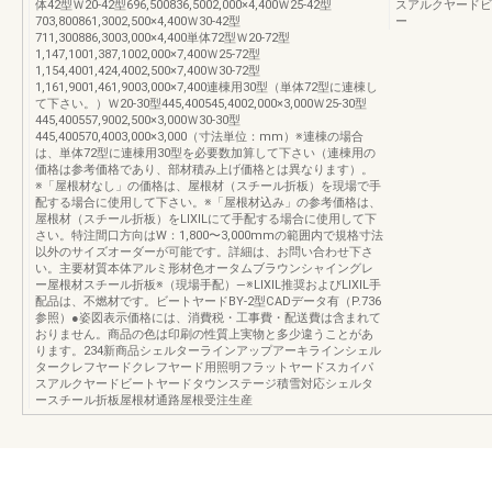
体42型Ｗ20-42型696,500836,5002,000×4,400Ｗ25-42型
スアルクヤードビ
703,800861,3002,500×4,400Ｗ30-42型
ー
711,300886,3003,000×4,400単体72型Ｗ20-72型
1,147,1001,387,1002,000×7,400Ｗ25-72型
1,154,4001,424,4002,500×7,400Ｗ30-72型
1,161,9001,461,9003,000×7,400連棟用30型（単体72型に連棟し
て下さい。）Ｗ20-30型445,400545,4002,000×3,000Ｗ25-30型
445,400557,9002,500×3,000Ｗ30-30型
445,400570,4003,000×3,000（寸法単位：mm）※連棟の場合
は、単体72型に連棟用30型を必要数加算して下さい（連棟用の
価格は参考価格であり、部材積み上げ価格とは異なります）。
※「屋根材なし」の価格は、屋根材（スチール折板）を現場で手
配する場合に使用して下さい。※「屋根材込み」の参考価格は、
屋根材（スチール折板）をLIXILにて手配する場合に使用して下
さい。特注間口方向はW：1,800〜3,000mmの範囲内で規格寸法
以外のサイズオーダーが可能です。詳細は、お問い合わせ下さ
い。主要材質本体アルミ形材色オータムブラウンシャイングレ
ー屋根材スチール折板※（現場手配）―※LIXIL推奨およびLIXIL手
配品は、不燃材です。ビートヤードBY-2型CADデータ有（P.736
参照）●姿図表示価格には、消費税・工事費・配送費は含まれて
おりません。商品の色は印刷の性質上実物と多少違うことがあ
ります。234新商品シェルターラインアップアーキラインシェル
タークレフヤードクレフヤード用照明フラットヤードスカイパ
スアルクヤードビートヤードタウンステージ積雪対応シェルタ
ースチール折板屋根材通路屋根受注生産