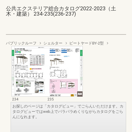
公共エクステリア総合カタログ2022-2023（土
木・建築） 234-235(236-237)
パブリックルーフ
シェルター
ビートヤードBY-2型
234
235
お探しのページは「カタログビュー」でごらんいただけます。カ
タログビューではweb上でパラパラめくりながらカタログをごら
んになれます。