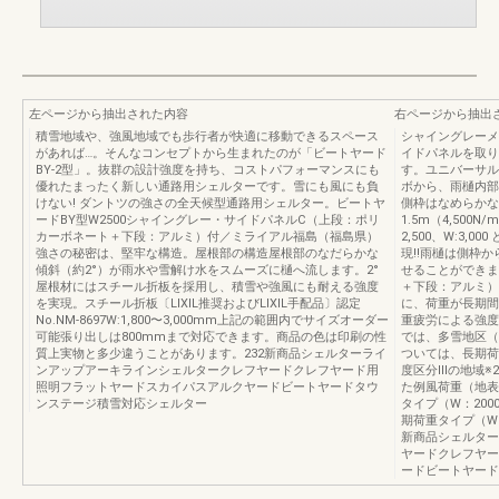
左ページから抽出された内容
右ページから抽出
積雪地域や、強風地域でも歩行者が快適に移動できるスペース
シャイングレーメ
があれば…。そんなコンセプトから生まれたのが「ビートヤード
イドパネルを取り
BY-2型」。抜群の設計強度を持ち、コストパフォーマンスにも
す。ユニバーサル
優れたまったく新しい通路用シェルターです。雪にも風にも負
ボから、雨樋内部
けない! ダントツの強さの全天候型通路用シェルター。ビートヤ
側枠はなめらかなア
ードBY型W2500シャイングレー・サイドパネルC（上段：ポリ
1.5m（4,500N/
カーボネート＋下段：アルミ）付／ミライアル福島（福島県）
2,500、W:3,0
強さの秘密は、堅牢な構造。屋根部の構造屋根部のなだらかな
現!!雨樋は側枠
傾斜（約2°）が雨水や雪解け水をスムーズに樋へ流します。2°
せることができま
屋根材にはスチール折板を採用し、積雪や強風にも耐える強度
＋下段：アルミ）
を実現。スチール折板〔LIXIL推奨およびLIXIL手配品〕認定
に、荷重が長期間
No.NM-8697W:1,800〜3,000mm上記の範囲内でサイズオーダー
重疲労による強度
可能張り出しは800mmまで対応できます。商品の色は印刷の性
では、多雪地区（
質上実物と多少違うことがあります。232新商品シェルターライ
ついては、長期荷
ンアップアーキラインシェルタークレフヤードクレフヤード用
度区分Ⅲの地域※
照明フラットヤードスカイパスアルクヤードビートヤードタウ
た例風荷重（地表
ンステージ積雪対応シェルター
タイプ（W：2000
期荷重タイプ（W：3
新商品シェルター
ヤードクレフヤー
ードビートヤード