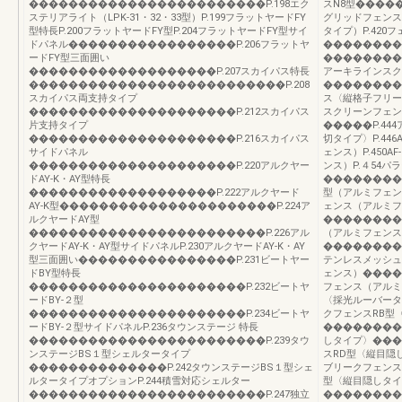
������������������������P.198エク
スN8型����
ステリアライト（LPK-31・32・33型）P.199フラットヤードFY
グリッドフェンスU
型特長P.200フラットヤードFY型P.204フラットヤードFY型サイ
タイプ）P.42
ドパネル�����������������P.206フラットヤ
��������
ードFY型三面囲い
��������
�������������������P.207スカイパス特長
アーキラインスク
��������������������������P.208
��������
スカイパス両支持タイプ
ス〈縦格子フリー
���������������������P.212スカイパス
スクリーンフェン
片支持タイプ
�����P.4
���������������������P.216スカイパス
切タイプ〉P.446
サイドパネル
ェンス）P.450A
���������������������P.220アルクヤー
ンス）P.４54
ドAY-K・AY型特長
��������
�������������������P.222アルクヤード
型（アルミフェンス）
AY-K型����������������������P.224ア
ェンス（アルミフ
ルクヤードAY型
��������
������������������������P.226アル
（アルミフェンス
クヤードAY-K・AY型サイドパネルP.230アルクヤードAY-K・AY
���������
型三面囲い����������������P.231ビートヤー
テンレスメッシュフ
ドBY型特長
ェンス）����
����������������������P.232ビートヤ
フェンス（アルミ
ードBY-２型
〈採光ルーバータ
����������������������P.234ビートヤ
クフェンスRB型
ードBY-２型サイドパネルP.236タウンステージ 特長
��������
������������������������P.239タウ
しタイプ〉���
ンステージBS１型シェルタータイプ
スRD型〈縦目隠
��������������P.242タウンステージBS１型シェ
ブリークフェンス
ルタータイプオプションP.244積雪対応シェルター
型〈縦目隠しタイ
������������������������P.247独立
��������