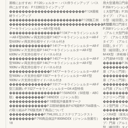
屋根におすすめ〉P.120シェルター・バス停ラインアップ〈バス
用大型通用口門扉
停におすすめ〉P.122特注ラインアップ
P.356マンシ
������������������������P.124屋根
ミ大型門扉）P.
材ラインアップ
タイプ〉（アルミ
�����������������������P.128施工例
Ｄ型〈縦目隠しタ
������������������������������P.130
大型通用口門扉Ｅ
アーキラインシェルターAR-F型 特長
P.358マンシ
����������������P.134アーキラインシェルタ
（アルミ大型門扉）
ーAR-F型600N/㎡両支持仕様P.140アーキラインシェルターAR-F
プ〉（アルミ大型門
型600N/㎡両支持仕様サイドパネル付き
タイプ〉（アルミ大
�������������P.141アーキラインシェルターAR-F
目隠しタイプ〉（ア
型600N/㎡片支持仕様P.144アーキラインシェルターAR-F型
型〈縦目隠しタイ
600N/㎡片支持仕様サイドパネル付き
M-KK型〈井桁格
�������������P.145アーキラインシェルターAR-F
ス門扉M-YS型
型900N/㎡両支持仕様P.146アーキラインシェルターAR-F型
������P.3
900N/㎡両支持仕様サイドパネル付き
���������
�������������P.147アーキラインシェルターAR-F
扉（アルミ門扉）
型900N/㎡片支持仕様P.150アーキラインシェルターAR-F型
���������
900N/㎡片支持仕様サイドパネル付き
扉（アルミ門扉）
�������������P.151アーキラインシェルターAR-F
��������
型三面囲いP.152アーキラインシェルターGK-A型特長
ル門扉（アルミ門
����������������P.156INDEX（50音順・ABC
��������
順）���������P.14INDEX（ジャンル別）
スクリーン門扉（ア
������������P.18環境評価基準マーク
��������
������������P.22部材価格表P.678資料P.756環境へ
ス２型門扉（アル
の取り組みP.792販売終了商品について
��������
�����������P.794LIXILエクステリアコンテスト
ンスRA型〈採光
��������P.795商品保証P.800INDEX（ジャンル別索引）
�����P.3
18
プ〉門扉（アルミ
型〈横目隠しタイ