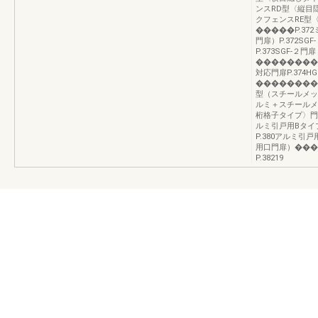
ンスRD型〈縦目
クフェンスRE型
�����P.3
門扉）P.372S
P.373SGF-
���������
対応門扉P.374
��������
型（スチールメッシ
ルミ＋スチールメ
桁格子タイプ〉門
ルミ引戸用Bタイ
P.380アルミ
用口門扉）�����
P.38219