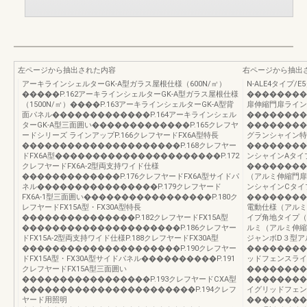
左ページから抽出された内容
右ページから抽出
アーキラインシェルターGK-A型ガラス屋根仕様（600N/㎡）
N-ALE4タイプ/E
�����P.162アーキラインシェルターGK-A型ガラス屋根仕様
��������
（1500N/㎡）����P.163アーキラインシェルターGK-A型背
扉伸縮門扉ライン
面パネル�������������P.164アーキラインシェル
��������
ターGK-A型三面囲い�������������P.165クレフヤ
��������
ードシリーズ ラインアップP.166クレフヤードFX6A型特長
グランシャイン特
���������������������P.168クレフヤー
��������
ドFX6A型����������������������P.172
ンシャインAタイ
クレフヤードFX6A-2型両支持ワイド仕様
��������
�������������P.176クレフヤードFX6A型サイドパ
（アルミ伸縮門扉
ネル����������������P.179クレフヤード
ンシャインCタイ
FX6A-1型三面囲い�����������������P.180ク
��������
レフヤードFX15A型・FX30A型特長
電動仕様（アルミ
���������������P.182クレフヤードFX15A型
イプ角地タイプ（ア
���������������������P.186クレフヤー
ルミ（アルミ伸縮門
ドFX15A-2型両支持ワイド仕様P.188クレフヤードFX30A型
ジャンボD３型ア
���������������������P.190クレフヤー
��������
ドFX15A型・FX30A型サイドパネル����������P.191
ッドフェンスライ
クレフヤードFX15A型三面囲い
��������
�����������������P.193クレフヤードCXA型
��������
�����������������������P.194クレフ
イグリッドフェン
ヤード用照明
��������