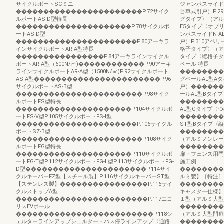
サイクルポートSCミニ
ジャンボスライドN
�����������������������P.72サイク
台車式引戸）P.2
ルポートAS-D型特長
グタイプ〉（アルミ
���������������������P.78サイクルポ
E5タイプ〈オブ
ートAS-D型
ンボスライドN-
����������������������P.80アーキラ
戸）P.310アペリ
インサイクルポートAR-A型特長
格子タイプ〉（アル
����������������P.84アーキラインサイクル
タイプ〈縦格子タ
ポートAR-A型（600N/㎡)������������P.90アーキ
ベール 特長
ラインサイクルポートAR-A型（1500N/㎡)P.92サイクルポート
��������
AS-A型�����������������������P.96
グベールAL型A
サイクルポートAS-B型
戸）������
�����������������������P.98サイク
ールAL型Bタイ
ルポートFS型特長
��������
���������������������P.104サイクルポ
AL型Cタイプ〈
ートFS-V型P.105サイクルポートFS-Ⅰ型
��������
����������������������P.106サイクル
ST型Bタイプ〈
ポートSZ-B型
��������
�����������������������P.108サイク
（アルミノンレー
ルポートFG型特長
��������
���������������������P.110サイクルポ
扉・フェンス用門
ートFG-T型P.112サイクルポートFG-L型P.113サイクルポートFG-
施工例
D型����������������������P.114サイ
��������
クルキーパーFZ型【スチール製】P.116サイクルキーパーST型
ルミ製】［特注］
【ステンレス製】����������������P.116サイ
��������
クルストップA型
キャスター仕様】
������������������������P.117エコ
１型（アルミ大型
リスEVポール
��������
�������������������������P.118シ
（アルミ大型門扉
ェルターラインアップシェルター・バス停ラインアップ〈通路
��������