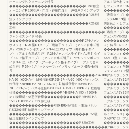
オーニング独立オーニング特長
アルミ複合材フェ
������������������������P.248独立
しフェンスMB-
オーニングP.260引戸・門扉・伸縮門扉引 戸引戸ラインアップ
���������
�������������������������P.266特
〈吸音タイプ〉�
注ラインアップ
ェンスMB-1N型
�������������������������P.269施
防音めかくしフェ
工例
���������
������������������������������P.270
〈吸音タイプ〉�
ジャンボスライド 特長
フェンスMB-2
�����������������������P.274ジャン
��������
ボスライドN-AL型D1タイプ〈縦格子タイプ〉（アルミ台車式引
ス）特長P.496
戸）P.282ジャンボスライドN-AL型D2タイプ〈井桁格子タイ
���������
プ〉（アルミ台車式引戸）P.286ジャンボスライドN-AL型E1タイ
ミフェンス）��
プ〈AF-2格子タイプ〉（アルミ台車式引戸）P.290ジャンボスラ
AAMR1型（ア
イドN-AL型E2タイプ〈アーキライン格子タイプ〉（アルミ台車
���������
式引戸）P.294パブリックルーフハイブリッドルーフHBR-HA特
ミフェンス）P.50
長
フェンスABYL2
���������������������������P.26HBR-
（アルミフェンス
HA-60（600N/㎡）駐輪場仕様P.36HBR-HA-60（600N/㎡）バス
フェンスABYS
停仕様P.38HBR-HA-70（700N/㎡）駐輪場仕様P.40HBR-HA-
���������
70（700N/㎡）バス停仕様P.42HBR-HA-150（1500N/㎡）駐輪場
（アルミフェンス
仕様��������������P.44HBR-HA-150（1500N/
フェンスABYS
㎡）喫煙所・休憩所仕様�����������P.46HBR-HA-
���������
150（1500N/㎡）バス停仕様
（アルミフェンス
��������������P.50HBR-HA背面・側面パネル
フェンスABYM
P.52駐輪場駐輪場ラインアップ
���������
�������������������������P.56駐
ルミフェンス）�
輪場屋根材ラインアップ
スABYR1型（ア
����������������������P.62施工例
���������
�������������������������������P.64
（アルミフェンス