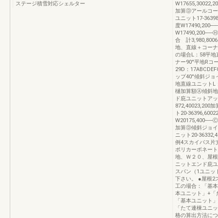
ステージ積雪対応シェルター
W17655,30022
加算Ⓓアールコーナ
ユニット17-363
度W17490,20
W17490,200──
合 計3,980,8
地、直線＋コーナ
の場合L：58平
ナー90°平地Rコー
29D：17ABC
ップ40°傾斜ジ
地直線ユニットL：
樋加算額Ⓐ傾斜地基本
ド庇ユニットアップ4
872,40023
ト20-36396,6
W20175,400──
加算Ⓓ傾斜ジョイン
ニット20-36332,
例4スカイパス片
ポリカーボネート
地、Ｗ２０、屋根
ニットエンド庇ユ
スパン（1ユニッ
下さい。 ●屋根
工の場合：「基本
本ユニット」+「
「基本ユニット」
「たて連棟ユニ
格の算出方法につ