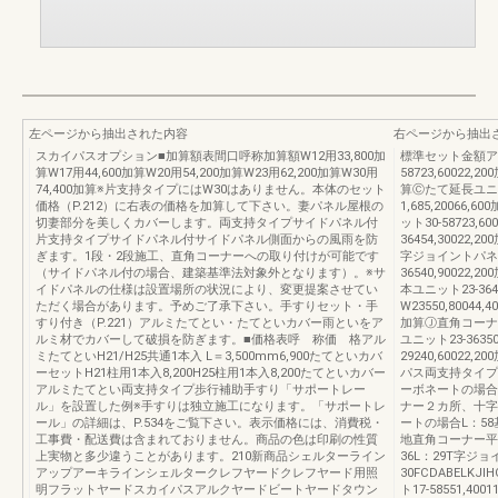
左ページから抽出された内容
右ページから抽出
スカイパスオプション■加算額表間口呼称加算額W12用33,800加
標準セット金額ア
算W17用44,600加算W20用54,200加算W23用62,200加算W30用
58723,60022,
74,400加算※片支持タイプにはW30はありません。本体のセット
算Ⓒたて延長ユニット3
価格（P.212）に右表の価格を加算して下さい。妻パネル屋根の
1,685,2006
切妻部分を美しくカバーします。両支持タイプサイドパネル付
ット30-58723,
片支持タイプサイドパネル付サイドパネル側面からの風雨を防
36454,30022
ぎます。1段・2段施工、直角コーナーへの取り付けが可能です
字ジョイントパネルW
（サイドパネル付の場合、建築基準法対象外となります）。※サ
36540,90022
イドパネルの仕様は設置場所の状況により、変更提案させてい
本ユニット23-36
ただく場合があります。予めご了承下さい。手すりセット・手
W23550,80044
すり付き（P.221）アルミたてとい・たてといカバー雨といをア
加算Ⓙ直角コーナーユ
ルミ材でカバーして破損を防ぎます。■価格表呼 称価 格アル
ユニット23-3635
ミたてといH21/H25共通1本入 L＝3,500mm6,900たてといカバ
29240,60022,
ーセットH21柱用1本入8,200H25柱用1本入8,200たてといカバー
パス両支持タイプ
アルミたてとい両支持タイプ歩行補助手すり「サポートレー
ーボネートの場合
ル」を設置した例※手すりは独立施工になります。「サポートレ
ナー２カ所、十字
ール」の詳細は、P.534をご覧下さい。表示価格には、消費税・
ートの場合L：58
工事費・配送費は含まれておりません。商品の色は印刷の性質
地直角コーナー平地
上実物と多少違うことがあります。210新商品シェルターライン
36L：29T字ジ
アップアーキラインシェルタークレフヤードクレフヤード用照
30FCDABEL
明フラットヤードスカイパスアルクヤードビートヤードタウン
ト17-58551,4