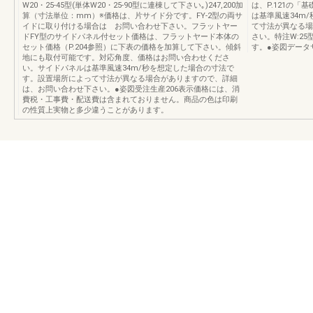
W20・25-45型(単体W20・25-90型に連棟して下さい｡)247,200加
は、P.121の
算（寸法単位：mm）※価格は、片サイド分です。FY-2型の両サ
は基準風速34m
イドに取り付ける場合は お問い合わせ下さい。フラットヤー
て寸法が異なる場
ドFY型のサイドパネル付セット価格は、フラットヤード本体の
さい。特注W:2
セット価格（P.204参照）に下表の価格を加算して下さい。傾斜
す。●姿図データサー
地にも取付可能です。対応角度、価格はお問い合わせくださ
い。サイドパネルは基準風速34m/秒を想定した場合の寸法で
す。設置場所によって寸法が異なる場合がありますので、詳細
は、お問い合わせ下さい。●姿図受注生産206表示価格には、消
費税・工事費・配送費は含まれておりません。商品の色は印刷
の性質上実物と多少違うことがあります。