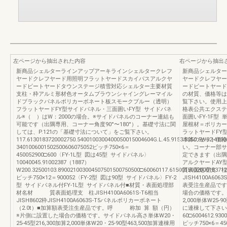
左ページから抽出された内容
右ページから抽出
新商品シェルターラインアップアーキラインシェルタークレフ
新商品シェルター
ヤードクレフヤード用照明フラットヤードスカイパスアルクヤ
ヤードクレフヤー
ードビートヤードタウンステージ積雪対応シェルター主要材質
ードビートヤード
支柱・枠アルミ形材色オータムブラウンシャイングレーマイル
の材質、価格等は
ドブラックパネルポリカーボネート板スモークブルー（透明）
覧下さい。使用上・
フラットヤードFY型サイドパネル・三面囲いFY型 サイドパネ
格表公共エクステリア
ル※（ ）はW：2000の場合。※サイドパネルのコーナー連結も
面囲いFY-1F型 
可能です（出隅専用、コーナー角度90°〜180°）。基礎寸法に関
屋根材＝ポリカー
しては、P.121の「基礎寸法について」をご覧下さい。
ラットヤードFY
117.6130183720002750.5400100300400050015004604G.L.45.9153.8250.5W82.41
本体のセット価格
3401006001502500606075052ピッチ750×6＝
い。コーナー部サ
450052900□600〈FY-1L型 図は45型 サイドパネル〉
定できます（出隅
10040045.91002387（1887）
アルクヤードAY
W200.32500103.890021003004507501500750500□60060117.6150015002000183712
質表面処理支 柱JIS
ピッチ750×12＝900052〈FY-2型 図は90型 サイドパネル〉FY-2
JISH4100A6
型 サイドパネル付FY-1L型 サイドパネル付■材質・表面処理部
表受注生産品で
材名材 質表面処理支 柱JISH4100A6061S-T6相当
場合の価格です。サ
JISH8602枠JISH4100A6063S-T5パネルポリカーボネート
2,000単体W25-9
（2.0t）■加算額表受注生産品です。呼 称加 算 額（円）
に連棟して下さい｡
※片側に設置した場合の価格です。サイドパネル高さ単体W20・
60□6004612.9300
25-45型216,300加算2,000単体W20・25-90型463,500加算連棟用
ピッチ750×6＝4