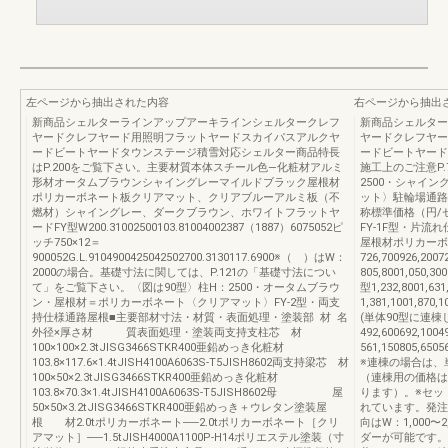
左ページから抽出された内容
右ページから抽出
新商品シェルターラインアップアーキラインシェルタークレフ
新商品シェルター
ヤードクレフヤード用照明フラットヤードスカイパスアルクヤ
ヤードクレフヤー
ードビートヤードタウンステージ積雪対応シェルター商品特長
ードビートヤード
はP.200をご覧下さい。主要材質本体スチール色―化粧材アルミ
施工上のご注意P.7
形材オータムブラウンシャイングレーマイルドブラック屋根材
2500・シャイ
ポリカーボネート板クリアマット、クリアブルーアルミ板（不
ット〉駐輪場通
燃材）シャイングレー、ダークブラウン、ホワイトフラットヤ
称標準価格（円/セ
ードFY型W200.31002500103.81004002387（1887）6075052ピ
FY-1F型・片
ッチ750×12＝
屋根材ポリカーボネ
900052G.L.9104900425042502700.3130117.6900※（ ）はW：
726,700926,2007
2000の場合。基礎寸法に関しては、P.121の「基礎寸法につい
805,8001,050,3
て」をご覧下さい。〈図は90型〉柱H：2500・オータムブラウ
型1,232,8001,631
ン・屋根材＝ポリカーボネート〈クリアマット〉FY-2型・両支
1,381,1001,870,
持仕様通路屋根■主要部材寸法・材質・表面処理・塗装部 材 名
(単体90型に連棟し
外径×厚さ材 質表面処理・塗装両支持支柱芯 材
492,600692,1004
100×100×2.3tJISG3466STKR400亜鉛めっき化粧材
561,150805,65
103.8×117.6×1.4tJISH4100A6063S-T5JISH8602両支持梁芯 材
※連棟の場合は、
100×50×2.3tJISG3466STKR400亜鉛めっき化粧材
（連棟用の価格は
103.8×70.3×1.4tJISH4100A6063S-T5JISH8602母 屋
ります）。※セッ
50×50×3.2tJISG3466STKR400亜鉛めっき＋ウレタン塗装屋
れています。発注
根 材2.0tポリカーボネート──2.0tポリカーボネート［クリ
向はW：1,000
アマット］──1.5tJISH4000A1100P-H14ポリエステル塗装（寸
ダーが可能です。