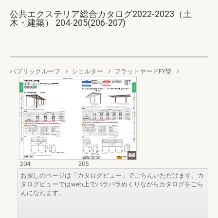
公共エクステリア総合カタログ2022-2023（土
木・建築） 204-205(206-207)
パブリックルーフ
シェルター
フラットヤードFY型
204
205
お探しのページは「カタログビュー」でごらんいただけます。カ
タログビューではweb上でパラパラめくりながらカタログをごら
んになれます。