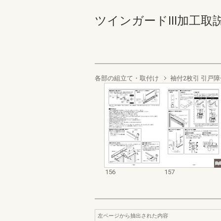
ツインガードIII加工取説 15
各部の組立て・取付け
袖付2枚引 引戸障
156
157
左ページから抽出された内容