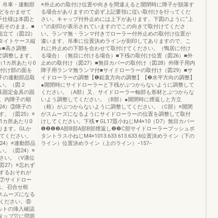
、吊車・連動部
※外止めの取付け位置や向きを間違えると開閉時に障子が脱落す
どをかませて
る場合がありますので必ず上記要領に従い取付けを行ってくだ
手仕様は本図と
さい。キャップ付外止めには上下があります。下図のように“上
右そのまま。■
↑”の刻印が表示されていますのでこの向きで取付けてくださ
組立て（図22）
い。ランマ無・ランマ付きでローラー付外止めの取付け位置が
ムタイトケース縦
違います。吊車に位置決めラインが刻印してありますので、こ
み■高さ調整
れに外止めの下部を合わせて取付けてください。（鴨居に付け
で調整します。
る場合）（無目に付ける場合）■下桟の取付け位置（図26）■外
（1カ所あたり0
止めの取付け（図27）■無目カバーの取付け（図28）外障子用内
取付け部の面を
障子用ランマ無ランマ付■サイドローラーの取付け（図29）■サ
子の連動部品取
イドローラーの調整【❶鉛直方向の調整】【❷水平方向の調整】
い。（図２
●開閉時にサイドローラーと下桟がぶつからないように調整して
具固定金具の固
ください。（A部）又、サイドローラー軸部も形材とぶつからな
、内障子の順
いよう調整してください。（B部）●開閉時に煙返しと方立
24）③障子の
（框）がぶつからないように調整してください。（C部）※開閉
。（図25）※
がスムーズになるようにサイドローラーの位置を調整して取付
1カ所あたり0
けしてください。下桟▼GL17皿小ねじM4×10（D7）無目カバー
ります。GLか
❶❷❶❷A部B部A部B部煙返し❷❷C部サイドローラープッシュボ
してください。
タントラス小ねじM4×1013.633.613.633.6位置決めライン（下の
24）※連動部品
ライン）位置決めライン（上のライン）−157−
。（図24）※
さい。（V溝位
27）※忘れず
するおそれが
）⑦サイドロー
れ、召合せ框
スムーズになる
ください。⑧
ルトの挿入確認
タップ穴に問題