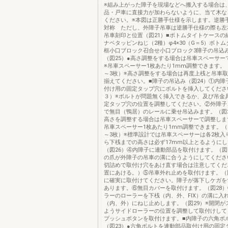
※組み上がった障子を現場などへ搬入する場合は
品・戸車に直接力が加わらないように、当て木な
ください。※本図は正勝手仕様を示します。逆勝
対称 ただし、外障子吊車は逆勝手仕様の際も左
吊車刻印と位置（図21）■ボトムタイトケースの
ナベタッピンねじ（2種）φ4×30（G＝5）ボト
框小口ブロック召合せ小口ブロック3障子の吊込
（図25）●高さ調整をする場合は吊車スペーサー
※吊車スペーサー1枚あたり1mm調整できます。
～3枚）※高さ調整をする場合は再度上桟と吊車
揃えてください。■障子の吊込み（図24）①内障
付け用の固定タップ穴にボルトを挿入してくださ
３）※ボルトが問題無く挿入できるか、及び吊金
定タップ穴の位置を調整してください。②外障子
で無目（鴨居）のレールに乗せ吊込みます。（図
高さを調整する場合は吊車スペーサーで調整します
吊車スペーサー1枚あたり1mm調整できます。（
～3枚）※標準設計では吊車スペーサーは各2枚入
ら下桟までの高さは必ず17mm以上とるように
（図26）④内障子に連動部品を取付けます。（図
の爪が外障子の吊車の溝に合うようにしてください
切詰めで取付け穴をあけ直す場合は注意してくだ
置にあける。）⑤吊車外れ止めを取付けます。（図
に確実に取付けてください。障子が落下しケガを
あります。⑥無目カバーを取付けます。（図28
ラーのローラーを下桟（内、外、FIX）の溝に入
（内、外）にねじ止めします。（図29）※開閉が
ようサイドローラーの位置を調整して取付けして
プッシュボタンを取付けます。■内障子の六角ボ
（図23）●六角ボルトを連動部品取付け用の固定