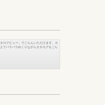
タログビュー」でごらんいただけます。カ
b上でパラパラめくりながらカタログをごら