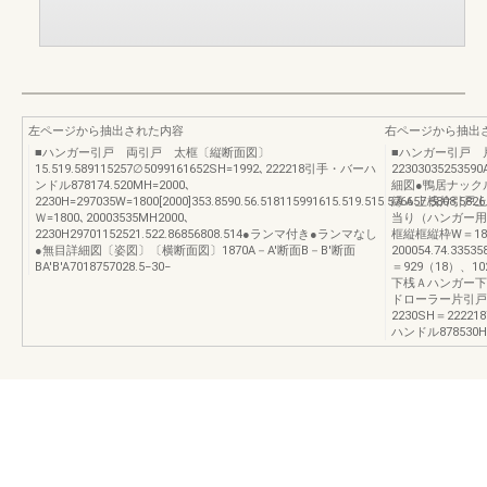
左ページから抽出された内容
右ページから抽出
■ハンガー引戸 両引戸 太框〔縦断面図〕
■ハンガー引戸 片引
15.519.589115257∅5099161652SH=1992､222218引手・バーハ
22303035253
ンドル878174.520MH=2000､
細図●鴨居ナック
2230H=297035W=1800[2000]353.8590.56.518115991615.519.515.576657.5808.5826
縁Ａ上桟片引戸上桟28
Ｗ=1800､20003535MH2000､
当り（ハンガー用
2230H29701152521.522.86856808.514●ランマ付き●ランマなし
框縦框縦枠W＝18
●無目詳細図〔姿図〕〔横断面図〕1870A－A'断面B－B'断面
200054.74.33535
BA'B'A7018757028.5−30−
＝929（18）、
下桟Ａハンガー下
ドローラー片引戸押
2230SH＝222218
ハンドル878530H＝2