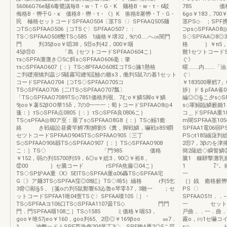
56066G76e騒6毒鷺議毎B・w・T・G・K 麺格B・w・τ・6駁
785 価格 
侮格B・轡干G・κ 価格8・轡・τ・《｝K 衝格B屠轡・T・G・
6go￥183，70
民 極格セットコードSPFAAO504〔茎TS〈〉SPFAAQ505麺
茎PS◇ ；SPF携
⊃TS◇SPFAAO506［コTSぐ〉SPFAAO507：：
⊃ps◇SPFAAO
TS◇SPFAAO508墾TS◇585 1緬格￥壌32，9の0……へ㎝闇門
S◇SPFAA
門 判35βoo￥唱38，5⑪o判42，000￥咽
格 ｝￥π5，5
45β⑪0 「島｛セツトコードSPFAAO604こ｝
難1セツトコードSP
τs◇SPFA灘灘き◎5⊂餌s◇SPFAAO606毫：肇
ぐ》 曜「SP
τs◇SPFAAO607［：｝TS◇8PFAAO608ΣコTS◇旛1懸格
曜………内………「油…
ご判礎潮矯判蕊ジ5騒霧写纏9謡鯵の雛s3，働判5鼠7の暮1セット
ぐ〉 一一．
コードSPFAAO704［⊃TS◇SPFAAO705コ
￥183500畢鱈
TS◇SPFAAO706［二ITS◇SPFAAO707瓢〕
捗｝ド＄ρFAA雀0
「TS◇SPFAAO7089TS◇7851価格判覗、7むo￥鱗5脚o￥鱗
編◎◎§こ夕s◇S
9joo￥薯52βOO華15δ，7の0一一一；萄トコードSPFAAO8◎4
s◇軍鰯臨鱗籔鋤
蓬：｝τS◇SPFA点0805［：｝τS◇SPFA良0806こ｝
コ＿ドSPFA
TS◇sPFAA◎80ア至：垂了s◇SPFAAO8G8｛：｝TS◇鰯1癒
m闇SPFAA
絡 き戦磁訟昼嚢竿鱒7勲鱒劉5《糞，脚戦鱗，嚇戦s859爵
SPFAA1電06弱P
セツトコードSPFAAO9045TS◇SPFAAO905〔三丁
PS◇t185緬藷判
S◇SPFAAO906縣TS◇SPFAAO907［：］TS◇SPFAAO908
2⑪7，3βのを津
こ：］TS◇ 「門985 価格
簡2薩総◇瞬誓鱗
￥152，弱の判55700判59，6◎o￥総3，90◎￥裕8，
騰1 糠騨撃灘乳
⑫00 ｝セ騰コード rSPFA焦藤◎04こ｝
1 ㍗、幽、、
TS◇SP炉AA重《X》5EITS◇SPFAA重α06轟TS◇SPFAA宅
一 FB・遡
G〔》ア麺3TS◇SPFAA窪◎08紅｝TS◇塒5｝緬格 r判5乞
｛｝銭 癒格籔轡
3脅◎顯§5，｛箋oの判5鼠鄭響63ゐ魯o琴零δ7，3雛一 ；セ
PS〈〉 ．
ットコードSPFAA1唯04萱TSぐ〉SPFAA嘆105〔］・
SPFAAO51t
TS◇SPFAAヨ106口TS◇SPFAA1107曇TS◇ 門門
一 セットコード
門．門SPFAA咽108こ］TS◇1585 ミ価格￥咽53，
戸曲．．一．曲
goo￥唯57jeo￥160，goo判65、2⑪◎￥169βoo ㎜7．
霧o，㈹1セ嚇コイ
1 池弊︸ドミSPF芦漁傷204蓼丁3◇．SPF幽A重2◎5こ窪
s◇ ド直μ円