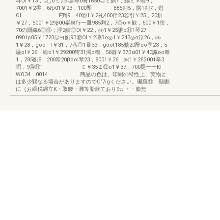
辱Ol￥13，0むoミ判4診尊0悔1650◎ミ劉7，鰯ミ￥唯9，
7001￥2零，6ゆ01￥23，100即 885判5，購1判7，鐙
Ol F判9，40⑪1￥2礼400伴23⑳引￥25，20釧
￥27，5001￥29β00峯爽行一皿985判2，7◎o￥観，600￥1窃，
70の隠織6◎⑪；浮2鱗◎Ol￥22，㈱1￥25誰o⑪1琴27，
0901ρ85￥1720◎ヨ劉9β⑫Ol￥2噂βo◎1￥243◎o浮26，㈱
1￥28，goo l￥31，7巷◎1暴33，goot185繁20酵oo享23，5
騒ol￥26，総o1￥29200冑31濁o糊，56癖￥37βα01￥40識oo毒
1，285劉8，200翠20βool琴23，8001￥26，㈱1￥28β001辛3
唱，9⑭⑪1 ミ￥35￡⑫o1￥37，700甕一一Kl
WO34．0014 商品の色は、印嗣の特性上、実物と
は多少巽なる場合がありますのでC’7igください。囑羅⑪ 顯鵬
に｛お瞬税縄立K・取腰・灘等胎款ており9tti・・膨無