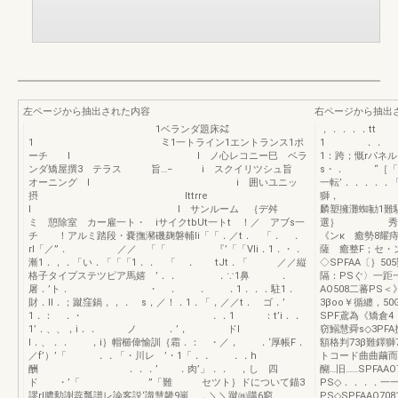
左ページから抽出された内容
右ページから抽出
1ベランダ題床㌶
，．．．．tt ．t
1 ミ1一トライン1エントランス1ポ
1 ．． ．：
ーチ l l ノ心レコニー巳 ベラ
1：跨；慨rパ
ンダ矯屋撰3 テラス 旨…− i スクイリツシュ旨
s・． “［
オーニング l i 囲いユニッ
一転’．．．．．
摂 Ittrre
獅， へ
l l サンルーム ｛デ舛
麟塑擁灘蜘勧1難
ミ 憩除室 カー雇一ト・ iサイクtbUt一トt ！／ アブs一
選｝ 秀ラー編
チ ！アルミ踏段・嚢撫瀦磯麹磐輔Ii「「．／t． 「． ．
《ンκ 癒勢8耀
rl「／”． ／／ 「「 『’「「Vli．1．・．
薩 癒整F；セ・ン
漸1．，．「い．「「「1．． 「 ． tJt．「 ／／縦
◇SPFAA〔｝5
格子タイプステツピア馬嬉 ’．． ．∵1鼻 ．
隔：PSぐ〉一距一
屠．’ト． ・ ． ． ．1．．．駐1．
AO508二
財．II．；蹴窪鍋，，． s，／！．1．「，／／t． ゴ．’
3βoo￥循纏，50
1．： ．・ ．．1 ：t’i．．
SPF鳶為《矯倉4
1’．、、，i．． ノ ．’， ドI
窃鰯慧舜s◇3PFA
l．、．． ，i｝帽櫛偉愉訓｛霜．： ・／， ．‘厚帳F．
額格判73β難鐸
／f’）’「 ．．「・川レ ’・1「．． ．．h
トコード曲曲繭而油
酬 ．．．’ ．肉’」．． ，し 四
醐…旧……SPFAA
ド ・’「 ”「難 セツト｝ドについて錨3
PS◇．．．．一一
謬rl膿勲謝蕊瓢譜レ論客説‘識慧畿9嵐、．＼＼蹴㈱購6窮
PS◇SPFAA