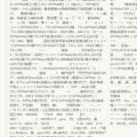
S◇SPFAA窒2◎硬三τS◇‘SPFAA噂2（》7曇τS◇：SPF践汽
蕎 1癒格翠総
12081：1τS◇諺蓄鰯｝麟華欝鰍㈱導鱒鐸雛戦73濁⑬磯7＆黎藪
SPFAAO709［
o1 響纏2珊ゆ一一 ．． 臣 ． 「「「門一、＼＼融
習〔：〕PS文
繍｝96蓼駕◎6癖t紛嚢 鷺熱璽二B・w・丁・G《 癒狢B蜘・
格 i￥1go20
T・《ン民 侮格B・轡イ・e・K 優格一 F セット
忙一「一 1セ・卜・
コードSPFAAO509［」TS◇SPFAAO510麺：TS◇SPFAAO5調鑓
◎｛コPS◇SP
丁S◇5851価格判47β0◎￥唱53，200￥欝6，600コセ。臼一ド
欝亀衰嚢簿￥M5
SPFAAO6◎9嚢TS◇SPF践蔑06筆O｛コτS◇SPF点点061賛：｝
SPFAAO909
TS◇685「爾羅 謬戦5驚謝琴盤6β奪駐劉翻3嚢2セツトコー
一一．．．．．．
ドSPFAAO709欝TS◇’SPFAAO710諏！TSぐ♪SF）FAAO7鯛口
985「…冨落一 
TS◇785 −一 樋格 ，判59β⑪o￥総
⊃PS◇巾巾巾巾
5，5◎⑪判69，200臣ツトコードSPFAA◎8◎9江3τS◇SPF燕
曲．．．巾内巾一
AO3等0霧TS◇SPFAA◎8質彗TS◇885癒格琴総鶏7轟＠畢総ア，
SPFAA鳩◎9こl
㈱判ア鉱9簸麟一一 坤 セツトコード
ps◇FドFF「
SPFAAO909己TS・◇SPFAAO9105TS◇SPFAAO911〔コ
ードSPFAA事重〔
TS◇985 価格 1 醐門閏門 門門門判70β⑰o判
◇ 一一巾巾巾
77，600判81βoo且緯ットコザ3PF農灘（鵬蟹τs◇SPFAA｛o
β00華223，9愈
餐｝El下s◇SPFA灘o踊嚢τs◇脳踵格磯7愈7麟9判77，暴鈴畢纏
曜……繭……曜……
t7⑳セットコード5SPFAA1109羅TS〈〉SPF：AA訓10謄
「「「．．一
TS◇’SPFAA1飼1口TS◇1」85 −−r ：価格判72，2舜
A趨2船塁舜s◇：
⑪￥179，200￥183β◎9享1セットコーざSPFAA億209こ｝
琴癒絡 ｝
TS◇i｝SPFA〆贈2雫0乏：3TS◇SPFA燕孚2劉こITS◇悌5漏格
蜘F1門 mu u
戦慧5，ア窪麺1 琴欝5，櫛i 判襲乳蜘一．．一．一．
職！一一一1卦ラ
一オプシBン差額表（上記懸格表の金額に加算してください）
チ嬉ヲ蕪鰻；テ
闘口460 i560660 17601 860 1960 旨1，
一．一．lIeeLl
060！ 1」60i585￥9，goo l判，o懲ol判2，壕
一一一一i匡舛羅
oo￥13，600￥14．70◎E ，￥16，000；￥17，
Kl．WO34＿O
400！￥総5◎o「．一685琴7，2001 …￥8βの⑪．￥9，ア麺
oミ判oβoo、鞠，goo’判3，峰o創判5，0◎o1判6，200785判t7