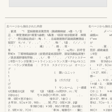
左ページから抽出された内容
右ページから抽出
．籔漉 ”1 盟鰯雛雛崖騰懲熊｛鵬継醐糊鍵，v撒・1／旨
〃 〆一’一沸
忌．・卿驚灘鰍跡1耀重1繍礫｝1轟灘；1縣斑1鮒β罷鰍署．脚隅
繍餓㈱ wtt’”t
ぐ’．’・懲玩雛縦鼎縞1；晦．1．．岳磁雛雛難鍔蹴鋤購酬灘錨；
寵闘1’ tt／rl．’ド．．」’．．’．’ ．蜘「，1曇． i’／／．リ
が 
「「：．1．：・， ． 繊｝．．「．鋤，．堀・
へ ．蹴．．．
客 懲・’．㎎湾LI．距呼雪
照肝…纐鍬繊
野町π 丁耀噌職錫験跡｛嵌鷺娚凝維護顯野、購疑鶏翻臨羅蟹1
ジB型 薯
／購鼎麗騨珊鞍野馳，，，t／．帯 ’「．． ／’tアクトステー
4R ！ −§尺
ジB型ベランダ影漸コートラインエントランス潔一チtgメbコニ
200i 挙26β
ー・ベランダ矯震緬 ： テラス スタイリツシュi オーニン
i ￥27，5◎o
グ ；
f………：
1 ミ 圏いユニット
｛￥27，800；
1
轡一 ．「．「
ミ § げげげぽ じ
＿．，L．￥33，
げ
1￥鱗・2。
ロ 1 サンルーム ｛︸纏建
￥41，700｛ 
τ武灘鑑分ξ譲 1駅 1譲 1霧叢︷to間判9，㈹；写
◎0｛｝1 ￥4
22β◎◎｝ 弓￥26⑳◎1琴29，600 …；…
8◎◎︷罫4蠣
嘩．5聞￥慧37倉0ミ 憧辛27，1倉◎｛
厨￥57，轡14．5
き琴30，5◎α￥33，900︷ …．闇…門2．O閥￥28，β蓼
翠62，7◎o︸5
◎ 享3辮◎移｝￥3尋，80の1華3慧，2ゆ0麗ミ
1 ミ￥63，6
2．5間￥32，7◎O： 「畢36，噸磐⑪1・・彌仁
80◎1 ￥23β