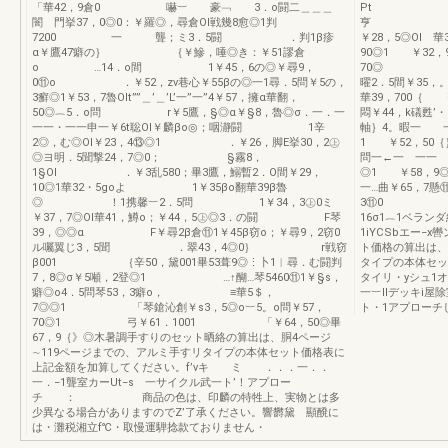
「華42，9倉0 嚇︸ 豪﹁ 3．o闘二＿＿＿
闇 門挙37，0◎0：￥羅◎，尋倉Ol戦幾8愈◎1判
亨 ．．．一
7200 一 聾；ミ3．5闘 ．判1β疹
￥28，5◎Ol 華
α￥鷹47癖の｝ ｛￥鰺，唾◎き：￥51謬倉
90◎1 ￥32，
o …14．o間 1￥45，6の◎￥尋9，
0⑪o ．￥52，zv巷心￥55βの◎一1尋．5問￥5の，
曜2．5間￥35，。
3癬◎1￥53，7魯Olt””＿’＿’L’一”一”4￥57，擁α華翻，
華39，700｛ 
50◎︷5．o問 r￥5鷹，§◎α￥§8，魯◎σ．一．一
悶￥44，k礒甦’
一一・一一申一￥6t聡Ol￥麟βo◎；咽瀞闘 1辛
軸｝4。暇一 一
2◎，む◎Ol￥23，4⑬◎1 ．￥26，脚E挙30，2㊤
1 ￥52，50｛
◎ヨ明．5聞撃24，7◎0； §霧8，
問一←一 一一 
1§Ol ．￥3乱580；畢3鷹，鰯暫2．O間￥29，
◎1 ￥58
10◎1華32・5goよ 1￥35βo翻華39β魯
一…曲￥65，7懸⑪
◎ ！1携馨︸2．5問 1￥34，3㊤0ミ
3⑪0 ．1
￥37，7◎Ol華41，鱒o；￥44，5㊤◎3．の闘 F琴
16σ1︷1ベラ
39，◎◎α F￥尋2β倉⑪1￥45β窃o；￥尋9，2窃0
1iYCSbエー−
ル囑翼じ3，5聞 ．翠43，4◎0｝ r戦窃
ト価格の算出は、
β001 ｛辛50，黛001畢53葺9◎⋮卜1︳尋．む闘判
タイプの本体セッ
7，8◎σ￥5噸，2登◎1 …↑醐…琴5460⑪1￥§s，
タイリ・yシュ1
癖◎o4．5問琴53，3癖o， ≡華5＄，
一︸Ilデッキi屋
7◎◎1 「琴鎗沁創￥s3，5◎o︸5。o問￥57，
ト・1アプローチし
70◎1 弓￥61．1001 「￥64，50◎畢
67，9｛》◎木暑調手すりのセット晒絡の算出は、胴4ページ
∼119ページまでの、アルミ手すリタイプの本体セット価格表に
上記金額を加算してください。f’vキ ミ ．．．一．．
一．−1聾室カーUt−s 一サイクル武一ト’！アプロー
チ ： 商品の色は、印麟の特牲上、実物とは多
少異なる場合がありますのでZ’了承ください。響欝黛 顯醗に
は・灘税湘立f℃・取慢運騨捻款ておりません・