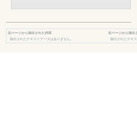
左ページから抽出された内容
右ページから抽出
抽出されたテキストデータはありません。
抽出されたテキス