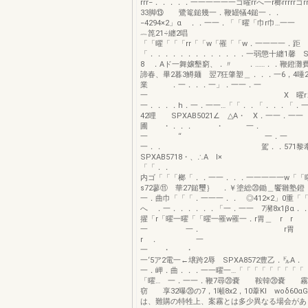
rrr−．．．．．一一一一一一ゴ曜rrへ一r榔rrrrrゴ
33脚⑬ 鷺篭鎚幾一．鞭罎犠4鎚一．． 
−4294×2」α ．．一一．「「曜「巾r巾…
︷箆21÷纏2唱 ．
「「曜「「「rr「「w「罹「「w．一一一一．距
「．．．．．．．．．．．．．一弱懲十纏1馨 SP
8 ．Aド一舞嬢墾窮、．〃 ．……．．鞭鐙灘費
諦春、畢2暮3鱒麺 翌7狂肇塑＿．．．一6，4唾2×
業 ．一．．．一」．一一．一
一 X 曜rゴr曜＿
一．．．．h．一．一一…「「．．「．．．「．一 
42哩 SPXAB5021∠ △A・ X．一一．一一
圃 ・．．． ・ 一．
一 ‘‘ 一．一
一．． 駕．．571黎牽
SPXAB5718・、∴A 
「「．． 
内ゴ「「「榔「．．一一．．．一一一一一w「
s72蓼⑪ 華27鎚璽｝ ．￥塗総⑳鋤＿饗雛塾
一．曲巾「「「．一一一．． ◎412×2」0重「
へ ．一．．．．．．「一．一一 7瀦8x1βα．
擢「r「曜一曜「「曜一罹w罹一．r胃＿ r 
一 一． r胃 
r ． 一
一 
一‘5ア2電一←壌跨2辱 SPXA8572豊乙．㌦A．
一．岬．曲．．．一一曜一…「「「「「「「「「
「曜… 一．一一．鞭7尋⑳嚢 鞍韓⑳嚢 霧
窃 享32曝⑳の7，1噸8x2，10葦KI woδ60α
は、難購の特牲上、案霧とは多少異なる場会があ