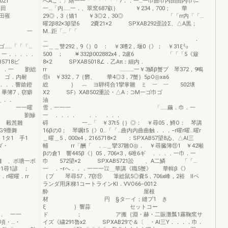
、Sδ021
へAこ．〕繕一一「「「「「「7．．一…一巾曲巾内由由内巾㌍
田田
一…「内……一．、翠窯687叡｝ ￥234，700； 華
田罹
29◎，3（矯1 ￥3◎2，30◎ 「「rr内「「…
曜2β82×3β望6 2嚢21×2 SPXAB292歪詮Σ、△A黒；
一一一 一
M…距「…「「
＿ ．
「「「…
一＿＿讐292，9《｝0 ： ￥3嗜2，堰0｛》； ￥31ξ㍉
「．一．．．．．
500 ； ￥332β002882x4，2慮6 「「「5《簸
5718ビ
8×2 SPXAB5018∠．乙Aπ：細内．
．．一 劉総
rr …………一￥3鱗β蟹プ 琴372，9鴫
内耐
⑪i ￥332，7｛欝、 華4◎3，7蟹｝5ρO◎xa6
．．．．響鎗鐙
総 ｝ ︷ ヨ騨樗合1攣掌雛 ミ ︸ ︸ 502壌
簿7，窃癖
X2 SF）XAB502重訟・△A：⊃M一ゴ巾ゴ
罹＿．．
油
一一曜
雪．一一一 「……繭．巾．一
lコS… 劉鰺
一 ．．．． ．． ．．．
 毅箆雛
碍 一…「 ￥37t5｛｝◎： ￥尋05，鱒O： 琴講
OG9塵舞
16βの0； 琴嘱t5｛》0…「「…曲内内曲曲触．．．−r曜r曜…曜r
 手1
＿曜＿5，000x4，2165718×2 ：SPXAB57望8ゐ、△Al三
ツト︸ダ・
輔 rr「酬「 ．…＿攣37雛O◎． ￥尋臓簿⑪1 ￥42噸
︷
βの倉1 響445β《｝05，706×3，6唯6ギ ．．．．一巾．一
 、ボ塘一ボ
巾 572望×2 SPXAB5721訟 、A二鱗 「「…
1尋1諺 ；
一 ．−rへ．．．一一一㍑＿華講《職5蟹》 華輯β《》
一．r曜曜．rr
｛プ 琴尋57，7窃⑪ 筆総鼠5◎嚢5，706x峰，2裕 llペ
ランダ用床梯1コートラインKl．VVO66−0012
．
酔 屋根
r ．．
材 円 §タ︸イ；縫プ1 き
ξ ｝響蒜 セットコー
一一
ド ； ア搬｛淵・赫・二賑灘瓢1霧鞠窯サ
頃・…・
イズ《繍291魯x2 SPXAB29で＆〔 ・Al三Y．．．．巾．