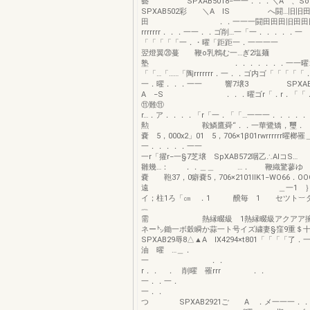
藝 SPXAB5018−一一．．．＼A 
SPXAB502彩 ＼A IS へ闘…旧旧
田 ．．一一一闘田田田旧田田
rrrrrrr．．．一一．．ゴ削…一「一．．．．．一
「「「「「一．・曜「距距一．一
翌燈翼⑳蔓 鞭o乳鵯む一…ぎ2塩麺
塾 ．．．．．．．一一曜ゴ……
「「…「……「陶rrrrrrr．一．．ゴ内ゴ「「「「
一．曜．．．一一 響7壌3 SPXAB
A −S ．．．曜ゴr「．r．「「
⑪難⑪ ゴ．
r…．ア．．．．「r「一．「「…一一一．．．．
勲 鞍鱗鷹舜“．．一華鷺矯，璽． 畢
嚢 5，000x2」01 5，706×1β01rwrrrrrr曜榔
一．．．．．一一 
一r「擢r−一§7芝壌 SpXAB572咽乙∴A
雛幾…： ．．＿＿ …． 鞭織驚蓼ゆ
嚢 鞄37，0癖嚢5，706×2101IlK1−WO66．O
遠 ＿一1 ｝1タ1
イ；柱1ろ「㎝ ．1 醗毎 1 セ
需 熱縁畷級 1熱縁畷級アクアア擁
ネー㌧鋤一ボ穀瞬か蒜一ト号イズ繍妻§窪9重＄十
SPXAB29辱8△▲A IX4294×t801「「「「了．
油 曜 …＿．
一 ．
r．． ． 削曜 罹rr
一．．一．
一．． ． 
つ SPXAB2921ご A ．メ一一一．．