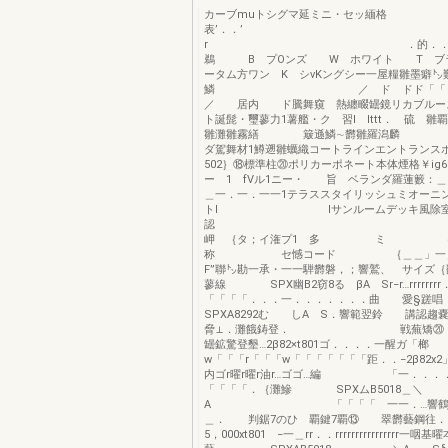
カーブmuトシグマ延ミニ・セッ緬格
表’．．’
r ．的．．．’
鵜 B プOンズ W ホワイト T ブラ
ータム方ワン K シvKングシー一屋糧雛墨癖㌧
鱗 ／ ド ドド「「ド
／ 居内 ド騰舞窺 熱纏畷罎鏡リカブルー
ト誕髭・璽蓼力1薯艦・ク 習l lttt． 硫 雛
雛灘雛霧繕 簸遜鱗∼欝雛羅潟麟 ｛
ダ駕舞材1鱒遡雛蠣織コートラインエントランス
502｝⑱標準柱⑳ポリカーポネート本体煙格￥ig6
ー 1 fVル1ニー・ 旨 ベランダ羅蓮籔：＿，
＿一．一．一一1テラススタイリッシュミオーニ
トl lサンルームデッキ風除室難
岬 ｛タ；イ潅プ1 多 ミ ｛
称 セ憾コード ｛＿＿」一＿闇
F”聯㌧勘一承・一一騨欝磐，；響鷲、 サイズ
蓼線 SPX幽B2窃8る βA Sr−r…rrrrrrr
「「「「．．．一．．．．．．．曲 
SPXA8292む しA S．響範翌鈴 講認趨
脅⊥．灘餓鋳登． 戦蕪矯⑳ 
罎鉱驚登墾…2β82×t801ゴ．．．．一醒ガ「榔
w「「「r「「「w「「「「「「「距．．−2β82
内ゴr曜r曜r油r…ゴゴ…編 「一．．．
「「「「．｛灘鰺 SPXムB5018＿＼
A 「「「「 一一．…響鶴塑
＿． 判鋸7のひ 覇鍵7覇⑬ 翠欝藝鋼往．
5，000xt801 −一＿rr．．rrrrrrrrrrrrrrrr一咽