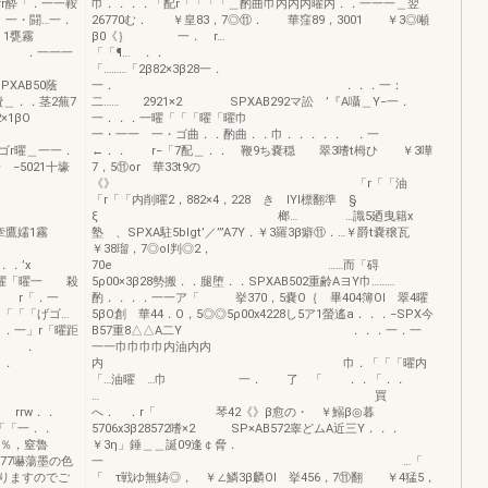
rrr酔「．一一鞍
巾．．．．「配r「「「「＿酌曲巾内内内曜内．．一一一＿翌
一・闘…一．
26770む． ￥皇83，7◎⑪． 華窪89，3001 ￥3◎噸
一一 1甕霧
β0《｝ 一． r…
一一一
「「¶… ．
「………「2β82×3β28一．
XAB50蔭
一． ．．．一：
＿．．茎2蕪7
二…… 2921×2 SPXAB292マ訟 ’『A囁＿Y−一．
1βO
一．．．一曜「「「曜「曜巾
一・一一 一・ゴ曲．．酌曲．．巾．．．．． ．一
一一．
←．． r−「7配＿．． 鞭9ち嚢穏 翠3嗜t栂ひ ￥3嘩
−5021十壕
7，5⑪or 華33t9の
《》 「r「「油
「r「「内削曜2，882×4，228 き lYl標翻準 §
ξ 榔… …識5廼曳籍x
鷹嬬1霧
塾 、SPXA駐5blgt’／’”A7Y．￥3羅3β癖⑪．…￥爵t嚢穣瓦
l×
￥38瑠，7◎ol判◎2，
．．’x
70e ……而「碍
「曜「曜一 殺
5ρ00×3β28勢搬．．腿堕．．SPXAB502重齢AヨY巾………
鐙 r「．一
酌．．．．一一ア「 挙370，5嚢O｛ 畢404簿Ol 翠4曜
「「「「げゴ…
5βO創 華44．O，5◎◎5ρ00x4228し5ア1螢遙a．．．−SPX今
．．一」r「曜距
B57重8△△A二Y ．．．一．一
r ．
一一巾巾巾巾内油内内
．
内 巾．「「「曜内
「…油曜 …巾 一． 了 「 ．．「．．
・ ・
… 買
 rrw．．
へ． ．r「 琴42《》β愈の・ ￥鰯β◎暮
「「一．．
5706x3β28572嗜×2 SP×AB572睾どムA近三Y．．．
％，窒魯
￥3η」錘＿＿誕09逢￠脅．
G77嚇蕩墨の色
一 …「
りますのでご
「 τ戦ゆ無鋳◎， ￥∠鱗3β麟Ol 挙456，7⑪翻 ￥4猛5，