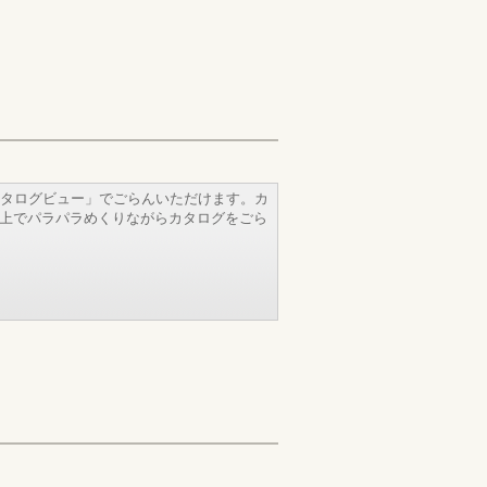
タログビュー」でごらんいただけます。カ
b上でパラパラめくりながらカタログをごら