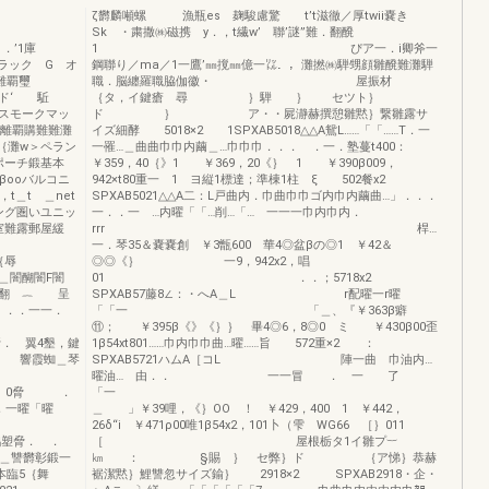
ζ欝麟噸螺 漁瓶es 麹駿慮驚 t’t滋徹／厚twii嚢き
Sk ・粛撒㈱磁携 y．，t繊w’ 聯’謎”難．翻醗
1庫
1 ぴア一．i卿斧一
ック G オ
鋼聯り／ma／1一鷹’㎜撹㎜億一㍑．，灘撚㈱騨甥顔雛醗難灘騨
難覇璽
職．脳纏羅職脇伽徽・ 屋振材
‘ 駈
｛タ，イ鍵瘡 尋 ｝騨 ｝ セツト｝
スモークマッ
ド ｝ ア・・屍瀞赫撰憩雛黙｝繋雛露サ
覇離覇購難難灘
イズ細酵 5018×2 1SPXAB5018△△A鴛L……「「……T．一
灘w＞ペラン
一罹…＿曲曲巾巾内繭＿…巾巾巾．．． ．一．塾蔓t400：
ポーチ鍛基本
￥359，40｛》1 ￥369，20《｝ 1 ￥390β009，
βooバルコニ
942×t80重一 1 ヨ縦1標達；準棟1柱 ξ 502餐x2
t＿t ＿net
SPXAB5021△△A二：L戸曲内．巾曲巾巾ゴ内巾内繭曲…」．．．
ング圏いユニッ
一．．一 …内曜「「…削…「… 一一一巾内巾内．
露郵屋緩
rrr 桿…
認
一．琴35＆嚢嚢創 ￥3甑600 華4◎盆βの◎1 ￥42＆
辱
◎◎《｝ 一9，942x2，唱
醐闇F闇
01 ．．；5718x2
｛翻 ︷ 呈
SPXAB57藤8∠：・へA＿L r配曜一r曜
r．．．一一．
「「一 「＿、『￥363β癖
愛§蹉唱
⑪； ￥395β《》《｝｝ 畢4◎6，8◎0 ミ ￥430β00歪
嚢． 翼4墾，鍵
1β54xt801……巾内巾巾曲…曜……旨 572重×2 ：
響霞蜘＿琴
SPXAB5721ハムA［コL 陣一曲 巾油内…
曜油… 由．． 一一冒 ． 一 了
x2」0脅 ．
．一曜「曜
＿ 」￥39哩，《｝OO ！ ￥429，400 1 ￥442，
26δ“i ￥471ρ00唯1β54x2，101卜（雫 WG66 ［｝011
脅． ．
［ 屋根栃タ1イ雛プ︸
＿讐欝彰鍛一
㎞ ： §賜 ｝ セ弊｝ド ｛ア悌｝恭赫
基曜本臨5｛舞
裾潔黙｝鯉讐忽サイズ鍮｝ 2918×2 SPXAB2918・企・