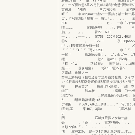
鱒鱗x珍鍵 本 鍛．τ2本孝皇1 ヨ2雄雪2
多ユーダ響玖懲5重27弓乳糖A魑髭2倉慧t轡漁綴5
貧鯵沸 ”剛円 享707βO看 峯739，
旺「 峯782βoo一纏5︸︸難議；齢一
ゴ．￥765鴻鋤「曜曜r一「曜…「…．．．． 峯
800 ．．．ヒ．．一巾「内ゴr帽
曜………… 峯8轟9脚9 ．．r．1轡 き
鵬」」． 」」 胃27，600 一
一．．．．一一．． 峯759，200琴302，4
◎o ．一……」………一へ一 享838βoo
r「．r1鞍董鑑海か赫一
「「「「「r「「「写785200 巾「「．
一擢「 総2矯oo舳巾．．ゴ．巾ゴー．ゴ曜
擢．．．．．． 塗o．給ax3，膨c毒一…「
「桿「忙w 路69脚o 顯乳鎗o．．ゴ酬曜
距一｝ 暴さ噸癬｝ 1穿oβ8駆27蓼o 
ア露x3．象雛ノ
蟹凍上鱒慈柱｛柱埋込み寸法ち霧鐸登購〉タイプ
τ・G駁癒糧B耀曙分置価纏B耀畢掻民麺楼B・轡
呼 称葱賛ア …鱗誕5㌶7鱒鐙，，’纏 本 
鍵FF 鞍本鞍 ；鱗磯 Fセツ郵肇
潟2アπs ……酔羅姦錘5孝護s罹… 臓
3 1辮幽錨蓼纏鷺コ8 剛
ア沸囲 ￥369，60ゼ……剛1＿＿．” 写3畠6ρ
曜”臨匡 峯407。3蓼o F羅25脚
閏 罫鍵妊藏拶ノか赫一
曇 ．「距「．．．．冨3奪8鯵o「
￥類72窃O「．「．．．．．．「．．．． 
鴻 霧尋2⑳o⋮鵬一フ1ア弊ル翠37藤…