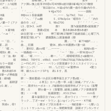
本往媛本鐘セワ
『 蟹畷5鱗＿＄ 一 「墓本 ｝
92ア；ユ1縦難
アク脚レ撫上粧享393⑳o写409脚o縫33澱0峯4駄9◎C1鞭餅
4CO」＿…」
1 「…「「鞍22βのo…￥磁oβ9の圃一曲巾巾繭r内巾巾…
舞一罫 ．
「「＿＿」 ￥4§a7GO 一一一踊鞍
8儀
88βooト長叡繊麟 一…一一．5ρ79x2、7σσ．．．一
r
「「へ．「了㎜醐 5，078x3ρGe「曜而巾「……「「内巾
ノ麟一7｛アク
曲巾巾．rげ＿ 5、9Bx270G 7「「「「「…一…
．一一
L5，窃3×3、㈱呼 務1 灘7x黛藝欝嚢x黛蕪雛ア
0脅 ￥霧9矯
x窒1 灘嚢x翌姓 本 数δ本麹6本獲6本纏1
へ「へw「「．
鉢往楚7多＝一舅1 轡丁耀5奪27雛轡丁鏡纏溺鍛こむ耀丁汽
郵 〆
欝慕鷲7羅Lギ”’r 膿嘱瓢転ユ羅蓮糠継｛聯
．一「旧…「」
ル 圃」…「1 峯774鋤P……」…
……距
曲…＿巨圃 鷺06，鱒o￥85鷹欝o1灘一鋳 …
「「曜…へ
「．屡832，轟oo曜「……一一一．．．．．．．．．鰯8βo慾一
削r…榔… へ
一矯轟錨一一．＼ 「「一「「削r……一翠963βooア
ゴ「油…毒t
曜……「曜…一一．．．．榔一…「…「…曜曜曜潤長さx嫁翻10，
一 積
088x2、700寸G．σ88x3、ooo1ワ58x270G紘758x3ρ00tCil，］
カラー昼鯉・
ニーFliCJY］ニー・・ベランダ窮屋嬢テラスミスタイリツシュ
手嬢駁濁蟻
財一ニングi「 ．． ttt……㌦汀2三一w‘憂轡τA ≠鷺コ
数6本縫δ本
嘩、鑛カルエードSPを 表L＄す。黒
一〆轡礁盤
⋮
：綴6藪
騨⋮﹂灘姓覆綴バネ必区分機準薩主ぎアク塾y観・…
 墓騨謬
一・・・・… ￡孝玉｝カーぶ塾一寧…o凝二隷繊／アゲノル…
◎O…耐」」
一・…畳求9カーボネ∼ト…F確難楕仕槻標準牲〆アクリル《落璽
撰｝…G 騨か趣一ト｛落饗懸…鍵擁上鍵離ノアク膨募蕗讐
o
獲｝・・一毒 狐霧購蟹｝…K5＄27wn mm長
詐
さ 霧＄簸垂区分ブzaンズt・…君ホワイト・’一一・・轡ブ
．．．．一h
ラック……丁才一ew’・ラウン…§シigイングレー一・K干鰯
享婦o，尋1
「 ｝醗タイプ区分基本一・…・8鍵達糠一・・L耀いユ
…す…… ．
ニット！サンルーム｛デッキ︷簿鰹舞彗露 譲羅オプシSンサイ