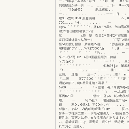
一．ゴ巾蓼395βoo「曜ゴ「「「曜「榔… 峯435
麹縫麟膨か舞一卦．一＿．＿＿、＿rrレ……tt−−v翼
巾 鴇2δβ脅O 覇織鴎章．．
一．．．．．．．．．．．．．．一一」旧 
堰9β§魯覇7t500叢趣懸繍 「−5，0ア
700……．…『−t．．．．．．．．．一 5β
egrw「「「「「「「5，黛13x275曇5，劔3
纏アx馨灘鐙纏馨籔ア×黛 1 聖嚢
慧 κ麓 塞 数量2本麓凄2本縫鴛
室四緩漣縁乾ッ鮎誰一ド FF’謬TA纒5書
羅51鋤鴛し擢剛 麟幽難27雛 1轡藁
閣F獲鞭1アクリル写727βOO“ttr ．「．tt「
「「「 「 「「．「浩．．．．．．
享759⑳o写802，4◎O垂雛難麺勢一舞繍
￥785ρOG 「「「「一「「「．．翠8
「「「「「「「「「「 峯869β§o 翠838
「r．．一一．一」」一一一」一一．曲巾…一
三瞬。，遡罷 三一了．．．一」…擢「「rrrrr
「……脾 峯7刀βOG「「曜「「「「r「「距
唱駕o絡57，葡O整董蝋編：轟署「一一．一一一
6200 ………………r「「 「へ罹曜「罹「享鍵3濁o
「「「「「「「「「「「「「「「r．．一ゴ
峯欝020◎ r聡88，黛§o 聡3倉⑳o曲
曜」「……一 弩75躯3．（賜盛趣綴鍼ゴ削rr
鞘 寒O，G銘×2、アOQ巾．帽＿＿．．．．
c紹x3，（鴻o．内内舳耐帽曲「曲m… 誓758
酎ルーフ柱購に轡・一ド蟻定勝灘ん・77嬬薩贔
祷牲上、実窃とは多少異なる場倉がありますので
い。霧戴緬麺1こは、灘饗義，罎立伐、激狩費、
れておζ）蕊鍵ん。