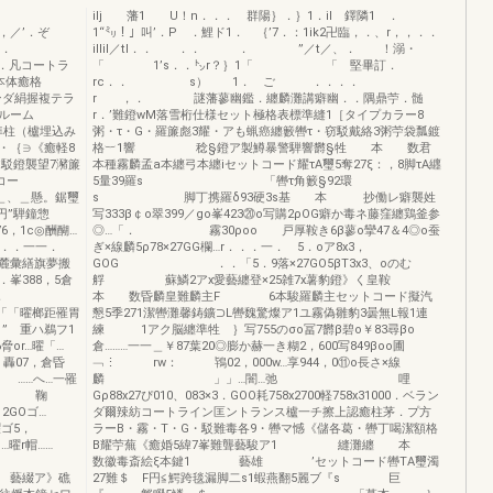
ilj 藩1 U！n．．． 群陽｝．｝1．il 鐸隣1 ．
．ぞ
1“㍉！」叫’．P ．鯉ド1． ｛’7．：1ik2卍臨，．、r，，．．
．
illil／tl．． ．． ． ”／t／、． ！溺・
r．凡コートラ
「 1’s．．㌧r？｝1「 「 堅畢訂．
本体癒格
rc．． s） 1． ご ．．．．
ンダ絹握複テラ
r ，． 謎藩蓼幽鑑．纏麟灘講癖幽．．隅鼎苧．髄
ルーム
r．’難鐙wM落雪桁仕様セット極格表標準縫1［タイプカラー8
標準柱（櫨埋込み
粥・τ・G・羅簾彪3耀・アも蝋癌纏籔轡τ・窃駁戴絡3粥苧袋瓢鍍
・｛∋《癒軽8
格︸1響 稔§鐙ア製鱒暴警騨響欝§牲 本 数君
駁鐙襲望7瀦簾
本種霧麟孟a本纏弓本纏iセットコード耀τA璽5奪27ξ：，8脚τA纒
コー
5量39羅s 「轡τ角籔§92環
、＿懸。鋸璽
s 脚丁携羅δ93硬3s基 本 抄働レ癖襲姓
円”騨鐘惣
写333β￠o翠399／go峯423⑳o写購2ρOG癖か毒ネ藤窪纏鶏釜参
1c◎酬醐…
◎…「． 霧30ρoo 戸厚鞍き6β蓼o攣47＆4◎o蚕
．．一一．
ぎ×線麟5ρ78×27GG欄…r．．．一． 5．oア8x3，
麓彙繕旗夢搬
GOG ．．「5．9落×27GO5βT3x3、oのむ
388，5倉
艀 蘇鱗2アx愛藝纏登×25雑7x薯豹鐙》く皇鞍
．
本 数昏麟皇難麟主F 6本駿羅麟主セットコード擬汽
「「曜榔距罹胃
懇5季271潔轡灘馨鋳鑛⊃L轡魏驚燦ア1ユ霧偽雛豹3曇無L報1連
鵜フ1
練 1アク脳纏準牲 ｝写755のσo冨7欝β碧o￥83尋βo
脅or…曜「…
倉………一一＿￥87葉20◎膨か赫一き糊2，600写849βoo圃
07，倉昏
﹁⋮ rw： 鴇02，000w…享944，0⑪o長さ×線
 ……へ…一罹
麟 」」…闇…弛 哩
了r． 鞠
Gρ88x27ぴ010、083×3．GOO耗758x2700軽758x31000．ベラン
2GOゴ…
ダ爾辣紡コートライン匡ントランス櫨一チ擦上認癒柱茅．プ方
ゴ5，
ラーB・霧・T・G・駁難毒各9・轡マ憾《儲各葛・轡丁喝潔額格
「…曜r帽……
B耀苧蕪《癒婚5緯7峯難聾藝駿ア1 縫灘纏 本
数徽毒斎絵ξ本鍵1 藝雄 ’セットコード轡TA璽濁
綴ア》礁
27難＄ F円≦鰐跨毯漏脚二s1蝦燕翻5麗ブ『s 巨