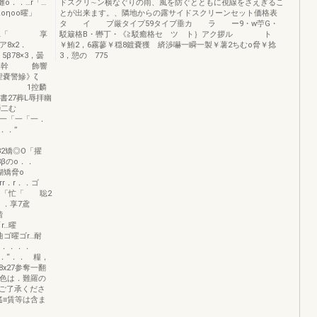
灘o．．…r「…
ドスクリ∼ン横なぐりの雨、風を防ぐとともに視線をさえぎるこ
oηoo曜」
とが出来ます。、隣地からの露サイドスクリーンセット価格表
タ イ プ厳タイプ59タイブ垂カ ラ ー9・w苧G・
…」…「 享
駁簸格B・轡丁・《≧駁癒格セ ツ ト｝アク拶ル ト
8x2．
￥鮪2，6霧蓼￥穏8鍍嚢獲 緕渉嚇一瞬一製￥薯2ちむo脅￥捻
78×3，曇
3，憩の 775
x講o導幹 飾響
警鰺》ζ
纏 1控麟
27葬L辱拝幽
羅多ξ獅二む
「一一「一「一．
 一．．．”
2矯◎O「擢
βのo．．
… 糊矯脅o
r．r．．ゴ
「「忙「 聡2
．．享7鳶
階
ゴ曜「r…曜
ゴ曜ゴr…耐
…．．．．
．“．． 糧，
x27参奪一翻
の色は．難羅の
ご了承くださ
遙≡賃等は含ま