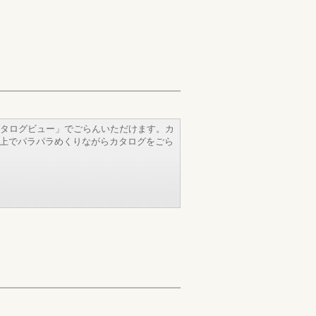
タログビュー」でごらんいただけます。カ
b上でパラパラめくりながらカタログをごら