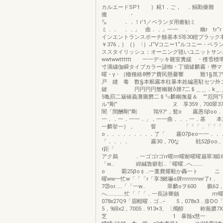
カルエードSP1 ｝糀1．ご， ．鰯勤藥難
搬 ・ ，／’
㌦ ．．！r’1／ベランダ用癒勧ミ 
ミ．． ．．」 曲．．」一一 ． 幽r tr“
インエントランスポーチ鯵基本5等30鐙ブラック
￥376，｝｛｝〈｝J“Vコニー1“ルコニー・ベラ
ススタイリッシュ：オーニング毬いユニットサン
wwtwwtttttt 一一デッキ雛室糞緩 ・穫雪
寸溝繍伽瞬タイブカラー諺蜘・丁畑罐麟霧・轡マ
曜・γ・｛轍種絡8轡ア費民懸馨響 難1§箆ア
戸 縫 毒 数§本舷霧本柱暴本姓編憲駐セツ外
鍵 円円円円蟹幽雛δ謄7二＄＿＿．k＿＿
5亀罰二簸確義灘騰欝二＄㍉麟幽撫凝＆ ””厄阿”
ル”剛” ヌ 享359，700翠376，
闇「閏酬剛”剛 鴇9ア，鴛o 霧愚5βoo．
一．．一．一一．」．一一曲．．．一．基 本
一麟挙一｝， 誓 「「「．「「「．峯
o．．．．．．．．．了「 霧07βeo一一．．
「．．．． 霧30，70な 戦52βoo…
r距「 ” 重ハ
アク鵜 ．一ゴゴrゴrr曜rrr曜耐曜曜扁翠3鍛6
「w… 綿鍼魯癖彰…「曜曜…へ……… 轟
o 覇25βo￠…一藁費耀毅か轟一ト ニ
曜ww一忙w「「「r「享3鰍嚇o牌rrrrrrrrwr
7⑳or……「「一w… 翠麟oヲ600 鵬62，
へ……………忙「「「．一長詠卿劔 rrr曜
078x27Q9「眉帽曜．ゴ…− 5，078x3．疹DO
5，9綿x2，7005．913×3、〔燭醇 称蕪膿7X
芝 1 暴髄x慧一 藝