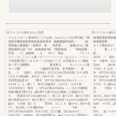
左ページから抽出された内容
右ページから抽出
テリオスポート皿900タイプ1台用／1seeタイプ2台用写繊一1勝
擁灘雛灘縫灘鍵磯
働騰登魑懸盟鱗灘懸鰍鰍繊灘灘瀞．鰍醐縢徽騨鵜鶴／・・．賜
鰯灘幽覇難 璽
懲鰯搬㈱轍灘鰯1｛撫厩弛．魂・．槻夢羅．，・蹴雌yteva！雛
タイプ価格表
騰鍛羅騨㈱謝「tttl．鵯撫撫融7鱗 1聾馴噛繍．；「’帰晦謝雛・
｛ 飽ットコ
野望・．17」繍撚鰍、．を，．阿’パ 撫急、 fコート
配 「参考
ラインエントランス巖一チ一一一一一一iノ｛juコニー・ベラン
5555r 一 適本
ダ用屋搬1塵テリオスポート豆900タイプ｝台用遮光タイプ魎格
Ol ￥鷹99，G
表︸宰1プ纏響称 盤本難ヨ セットコード獲
5560 遣4本 l
サイズ轍》 イ麺撚現場手蟻 参考癒格1 角
￥562，4（沿5，
柱 1 歳牲1 55304本｝SPCACAAO5503G熱◇A￥25環
本 lSPCACAD
◎◎L￥29想綱5，467x3，104￥101，500 」………一ド
10◎6ρ67x5
彦標準縫§暮3◎ 1鷹本 lSPCAC識AO6◎03◎⊂三＜＞
本 lSPCAO熊
A￥26｛｝￡《翼》1 華3◎52蓼愈6，◎67×3，1◎4￥睾
￥576，5｛矯a
125◎0553◎・奪本 ｝SPCAC鳥AO5503α：｝◇A￥259鱒創
弱 F尋本 lSP
鞍鰍9馨愈5博67×3，壽G尊F￥薯◎t5◎◎灘舞ンク盤蕗6◎3
汽 ；￥464
の 宰講本lSPCACA煮G60《）30二3◇鳶￥274・灘の◎1琴3
467×5，504
織の愈愈6ρ67×3，槍4￥重12，5◎055304本1＄peACAA鰯030
iSPOACAD
齢A1 ￥398，翼｝◎ 攣395，10《）5，鷹67×3，萄4￥委
6001 ￥570，20
◎1，5GO鐸ンク柱3酵6030 レー一 ”4本
55 …醐“剛
lSPCACAAO60030〔玲A￥322，2◎◎禰，20◎6ρ67×3，
055：：惹＞A￥47
104￥羽2，500葺Kl WO78000男1込」■テリオスポー団900タ
50Gξ㈱ F