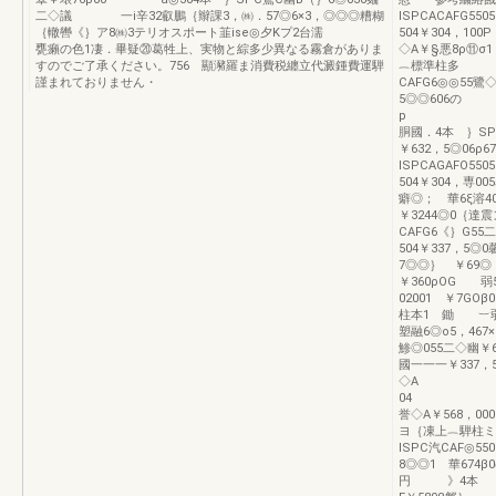
二◇議 一i辛32叡鵬｛辮課3，㈱．57◎6×3，◎◎◎糟糊
lSPCACAFG550
｛轍轡《｝ア8㈱3テリオスポート韮ise◎夕Kプ2台濡
504￥304，10
甕癩の色1凄．畢疑⑳葛牲上、実物と綜多少異なる霧倉がありま
◇A￥§悪8ρ⑪σ1
すのでご了承ください。756 顯瀦羅ま消費税纏立代澱鍾費運騨
︷標準柱多 旛
謹まれておりません・
CAFG6◎◎55鷺
5◎
p 
胴國．4本 ｝SP
￥632，5◎06ρ6
lSPCAGAFO55
504￥304，専00
癖◎； 華6ξ溶4
￥3244◎0｛達
CAFG6《｝G55
504￥337，5◎0
7◎◎｝ ￥6
￥360ρOG 弱55
02001 ￥7GO
柱本1 鋤 ︸弱6
塑融6◎o5，46
鯵◎055二◇幽￥6
國一一一￥337，5◎
◇A i￥695
04 」一￥360
誉◇A￥568，000
ヨ｛凍上︷
lSPC汽CA
8◎◎1 華674β
円 》4本 