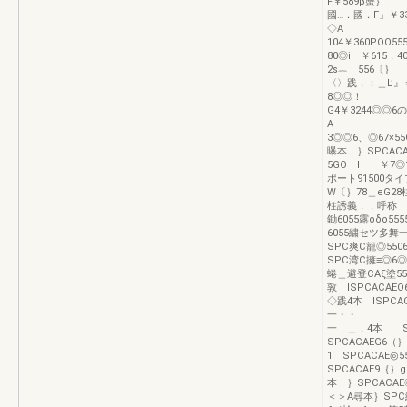
F￥589β蟹｝ ￥
國…．國．F」￥337
◇A F￥653
104￥360POO5
80◎i ￥615，4
2s︷ 556〔｝
〈〉践，：＿L’』
8◎◎！ ￥
G4￥3244◎◎6
A F￥5
3◎◎6、◎67×
曝本 ｝SPC
5GO l ￥7◎1
ポート91500タ
W〔｝78＿eG2
柱誘義，，呼称 
鋤6055露oδo55
6055繍セツ多舞一
SPC爽C籠◎55
SPC湾C擁≡◎6◎
蜷＿避登CAξ塗55
敦 lSPCACAE
◇践4本 lSPCA
一
一 ＿．4本 SP
SPCACAEG6（
1 SPCACAE◎5
SPCACAE9｛｝g
本 ｝SPCACAE◎
＜＞A尋本｝SPC