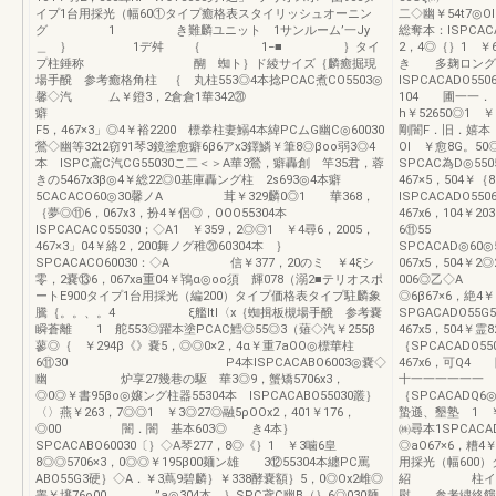
イプ1台用採光（幅60①タイプ癒格表スタイリッシュオーニン
二◇幽￥54t7◎Ol
グ 1 き難麟ユニット 1サンルーム’一Jy
総奪本：ISP
＿ ｝ 1デ舛 ｛ 1−■ ｝タイ
2，4◎｛｝1 ￥6
プ柱錘称 醐 蜘ト｝ド綾サイズ｛麟癒掘現
き 多麹ロング
場手醗 参考癒格角柱 ｛ 丸柱553◎4本捻PCAC煮CO5503◎
lSPCACADO55
馨◇汽 ム￥鐙3，2倉倉1華342⑳
104 圃一一．．
癖
h￥52650◎1 ￥
F5，467×3」◎4￥裕2200 標拳柱妻鰯4本緯PCムG幽C◎60030
剛闇F．旧．嬉本 
鶯◇幽等32t2窃91琴3鏡塗愈癖6β6アx3鐸鱗￥筆8◎βoo弱3◎4
Ol ￥愈8G。50
本 lSPC鳶C汽CG55030こ二＜＞A華3鶯，癖轟創 竿35君，蓉
SPCAC為D◎55
きの5467x3β◎4￥総22◎0基庫轟ング柱 2s693◎4本癖
467×5，504￥
5CACACO60◎30馨ノA 茸￥329麟0◎1 華368，
lSPCACADO5
｛夢◎⑪6，067x3，扮4￥侶◎，OOO55304本
467x6，104￥2
lSPCACACO55030；◇A1 ￥359，2◎◎1 ￥4尋6，2005，
6⑪5
467×3」04￥絡2，200舞ノグ稚⑳60304本 ｝
SPCACAD◎60
SPCACACO60030：◇A 信￥377，20のミ ￥4ξシ
067x5，504
零，2嚢⑬6，067xa重04￥鴇α◎oo須 輝078（溺2■テリオスポ
006◎乙◇A
ートE900タイプ1台用採光（編200）タイプ価格表タイプ駐麟象
◎6β67×6，絶4
騰｛。。、。4 ξ艦ltl〈x｛蜘揖板槻場手醗 参考嚢
SPGACADO55
瞬蒼離 1 舵553◎躍本塗PCAC鱈◎55◎3（薙◇汽￥255β
467x5，504
蓼◎｛ ￥294β《》嚢5，◎◎0×2，4α￥重7aOO◎標華柱
｛SPCACADO5
6⑪30 P4本lSPCACABO6003◎嚢◇
467x6，可Q4
幽 炉享27幾巷の駆 華3◎9，蟹矯5706x3，
十一一一一
◎0◎￥書95βo◎嬢ング柱器55304本 ISPCACABO55030叢｝
｛SPCACA
〈〉燕￥263，7◎◎1 ￥3◎27◎融5ρOOx2，401￥176，
蟄遜、墾塾 1 ￥5
◎00 闇．闇 基本603◎ き4本｝
㈱尋本1SPCACA
SPCACABO60030〔｝◇A琴277，8◎《｝1 ￥3噛6皇
◎aO67×6，糟4
8◎◎5706×3，0◎◎￥195β00麺ン雄 3⑫55304本纏PC罵
用採光（幅600
ABO55G3硬｝◇A．￥3蔦9碧麟｝￥338酵嚢額｝5，0◎Ox2雌◎
紹 柱イ1プ
睾￥壌76ρ00 ”a◎304本 ｝SPC鳶C幽B（｝6◎030麺
慰 参考繍絡餓