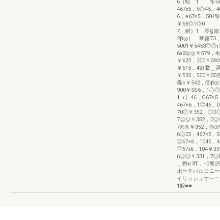
6｛蛤 1 竿5
467x5，5◎45
6，e67×5，504
￥58◎1
7、鰍｝1 琴§籍，｛
2β◎｝ 琴霧
5001￥5453
6s2◎◎￥579
￥620，300￥5
￥516，4癖⑫＿
￥530，500￥5
轟o￥542，⑪β
900￥5S6，1心◎
1（｝46，C67×5
467×6，1◎46
70◎￥352，◎0
7◎◎￥352，0◎
7◎◎￥352，◎0
6◎05，467×5，5
◎67×6，1045，4
◎67x6，104￥3
6◎◎￥331，7◎
＿轡e7ff．−0
ポーチバルコニー
イリッシュオーニ
1腔■■ ︷