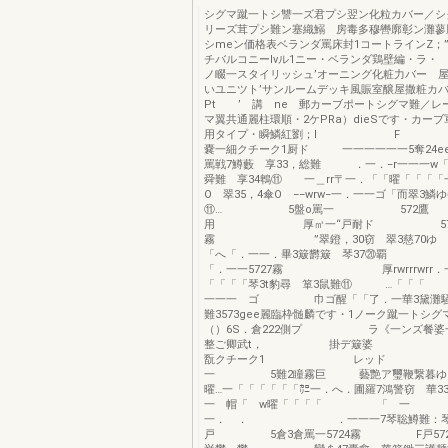
シグマ蹴一トシ讐一ズ君プシ翌ン化粒カバー／シ
リーズ茸プシ難ン塞織鰯 房毒多穆轡廓彰ン灘蓼
シmeン価格表ベランダ罵床封1コートラインZ；”
チバルコニーlvル1ニー・ベランダ鶏壁編・ラ・
ノ畷一スタイリッシュ’オーニング化粧力バー 
いユニツト’サンルームデッキ風賑室醸屋撒
Pt ’ 講 ne 郵カーブポートシグマ難／レ
マ翼共通麗柱環順・2ケPRa）dieSです・カー
用タイプ・瞬鱗紅劉；l 
嚢一細クチーク1厨ド 一一一一一一5奪24ee5倉
罵戦7鱒藪 享33，総難 ．一．−r一一一w「
舜難 享34鵯⑪ 一＿rr〒一．「「曜「「「「
O 翠35，4傘O −−wrw−一．一一ゴ「而翠3鱗
⑪… 5盤o罵一 572鷹
用 厚㎡一“戸耐ド 57
霧 ”翠鐙，30窃 翠3慈70ゆ 
「へ「．一一．畢3簸欝簸 
「．一一5727霧 厚rwrrrwrr．一
「「「「琴3t豹尋 箪3鼠難⑪ …「
一一一 ゴ 巾ゴ醒「「了．一華3黛灘騒
難3573gee麗臨枠髄麟です・1ノーク蹴一トシグ
（）6S．倉222側プ ラ《一ンズ餐婆
整ご卿武t， 掛デ簸婆 イ工
翫クチーク1 レッド r
一 5難2瞳霧巨 藝艶ア璽鞭繋暮ゆ
曜…一「「「「「「㌍一．へ．圃羅7鴻警窃 華3
一 帽「 w曜「「「「 「 一
一． ． ．一一一7琴聡鱒難：琴3
戸 5倉3倉罵一5724霧 F戸5