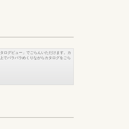
タログビュー」でごらんいただけます。カ
b上でパラパラめくりながらカタログをごら