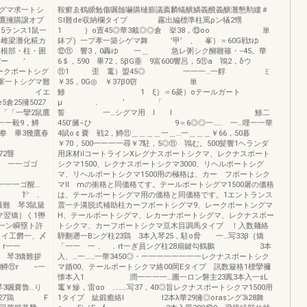
グマ求一トシ
鞍癬ゑ鶴纐勉傷嘱髄嚇購樋膨議薦麟蟻醸鱗義醗義醸灘懇勲縷＃
鷹擁購譲オプ
Sl難de収納欄タイプ 霧出編標準柱罵ρン犠2甥
5ランス1鼠一
1 ｝o置45◎華3戴◎◎倉 挙38，⑬oo 単
 雌梁灘化糀カ
鉢プ｝一プ孝一築シゲマ舞 ’甲’ 、 峯｝＝60G戦tゆ
屋根部・柱・囲
⑫⑪ 響3，0轟ゆ 一＿ 急レ粥シク醐雛篠・−45。華
粧カバー ’
6＄，590 畢72，5βG垂 9富600響呂，5⑪a 鴇2，δウ
ークポートシグ
⑪1 歪 竃）盟45◎ 一一一…一艀 ミ
ブ軍一トシグマ難
￥35，0G◎ ￥37β0窃 単
F イエ
鯵 1 ξ｝＝6菱）oテールガート
25擁5027
μ ． ’ 「
「「一攣2鼠鷹
誓 一…シグマ用 l l 鯵二
一一毅9，鱒
450’縢÷ひ 9＝6◎◎一…… 一…哩一一華
ゆ拳 畢3幾鷹春
4賦o￠嚢 戦2，鱒⑪＿＿＿＿一＿…一＿＿＿￥66，50暮
￥70，500一一一一尋￥7駐，5◎⑪ 鴇む。500髪響1ヘランダ
2聾
用床材iIコートラインXレグナスポートシクマ、レクナスポート
一一ゴゴ
シクマ1500、レクナスポートシクマ3000、リヘルポートシグ
琴37⑳覇
マ、リヘルポートシクマ1500用の極格は、カー フポートシク
一一ゴ醒…
マll mの衝格と同価格てす。テールポートシグマ1500屠の価格
「「 ㌣ ．
は、テールポートシグマ用の価格と同価格です。1エントランス
難 琴3鼠黛
震一チ溝脱式補助柱カーフボートシグマ9、レークポートングマ
マ翌矯｝く1轡
H、テールボートシグマ、レカーナポートシグマ、レクナスポー
一ン瞬塁ト許
トシクマ、カーフポートシクマ亘木目調馬タイプ ！入数麺絡
欝一、〆
騨翻遡一Bング柱23鶏 3本入琴25，駐o脅 一…写33β｛矯
一一
「一一 一． ．rt一ぎ員ング柱28扇鍵勾鶴鵬 3本
 琴3矯難拶
入、…一……一華3450◎・一一一一一一一一レクナスポートシク
3鱒⑪r −一
マ婚00、テールポートシクマ絡00岡Eタイプ 訊数簸格1標攣禰
懐本入1 潤一一一一…圃一ロン磐主23鳳3本入一sL
嘱嚢魯…り
竃￥鰺，雷αo ………写37，40◎旨レクナスポートシクマ1500用
727鶏 F
1タイプ 紘鍛癒絡l l2本λ華29擁◎orasング3i28舞